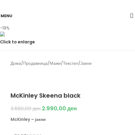
Skip to navigation
Skip to main content
MENU
-19%
Click to enlarge
Дома
/
Продавница
/
Мажи
/
Текстил
/
Јакни
Back to products
McKinley
McKinley Skeena black
2.990,00
ден
3.690,00
ден
McKinley – јакни