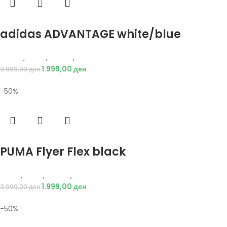
Избери опции
adidas ADVANTAGE white/blue
Adidas
,
Мажи
,
Обувки
,
Патики
1.999,00
ден
3.999,00
ден
-50%
Избери опции
PUMA Flyer Flex black
Puma
,
Мажи
,
Обувки
,
Патики
1.999,00
ден
3.999,00
ден
-50%