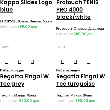
Kappa Slides Logo
Protouch TENIS
blue
PRO 4000
black/white
Hummel
,
Обувки
,
Влечки
,
Мажи
599,00
ден
999,00
ден
Protouch
,
Опрема
,
Додатоци
690,00
ден
890,00
ден
-50%
-47%
Избери опции
Избери опции
Regatta Fingal W
Regatta Fingal W
Tee grey
Tee turquoise
Текстил
,
Маици
,
Жени
Текстил
,
Маици
,
Жени
690,00
ден
690,00
ден
1.390,00
ден
1.290,00
ден