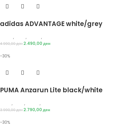
Избери опции
adidas ADVANTAGE white/grey
Adidas
,
Мажи
,
Обувки
,
Патики
2.490,00
ден
4.990,00
ден
-30%
Избери опции
PUMA Anzarun Lite black/white
Puma
,
Мажи
,
Обувки
,
Патики
2.790,00
ден
3.990,00
ден
-30%