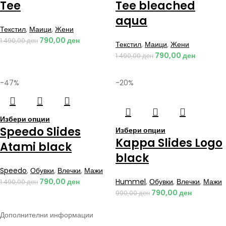
Tee
Tee bleached
aqua
Текстил
,
Маици
,
Жени
790,00
ден
1.490,00
ден
Текстил
,
Маици
,
Жени
790,00
ден
1.490,00
ден
-47%
-20%
Избери опции
Speedo Slides
Избери опции
Kappa Slides Logo
Atami black
black
Speedo
,
Обувки
,
Влечки
,
Мажи
790,00
ден
Hummel
,
Обувки
,
Влечки
,
Мажи
1.490,00
ден
790,00
ден
990,00
ден
Дополнителни информации