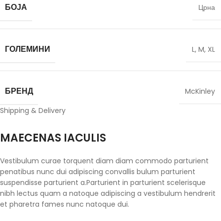
БОЈА
Црна
ГОЛЕМИНИ
L
,
M
,
XL
БРЕНД
McKinley
Shipping & Delivery
MAECENAS IACULIS
Vestibulum curae torquent diam diam commodo parturient
penatibus nunc dui adipiscing convallis bulum parturient
suspendisse parturient a.Parturient in parturient scelerisque
nibh lectus quam a natoque adipiscing a vestibulum hendrerit
et pharetra fames nunc natoque dui.