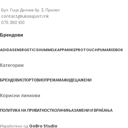
Бул. Гоце Делчев бр. 3, Прилеп
contact@lukassport.mk
075 360 100
Брендови
ADIDAS
ENERGETICS
HUMMEL
KAPPA
NIKE
PROTOUCH
PUMA
REEBOK
Категории
БРЕНДОВИ
СПОРТОВИ
ОПРЕМА
МАЖИ
ДЕЦА
ЖЕНИ
Корисни линкови
ПОЛИТИКА НА ПРИВАТНОСТ
КОЛАЧИЊА
ЗАМЕНИ И ВРАЌАЊА
Изработено од
GoBro Studio