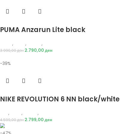
Избери опции
PUMA Anzarun Lite black
Puma
,
Мажи
,
Обувки
,
Патики
2.790,00
ден
3.990,00
ден
-39%
Избери опции
NIKE REVOLUTION 6 NN black/white
Nike
,
Мажи
,
Обувки
,
Патики
2.799,00
ден
4.599,00
ден
-47%