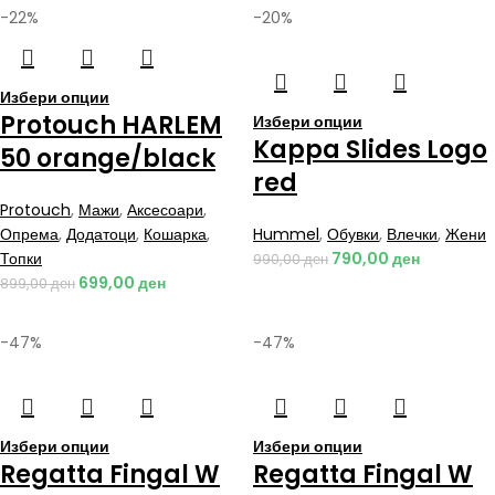
-22%
-20%
Избери опции
Protouch HARLEM
Избери опции
Kappa Slides Logo
50 orange/black
red
Protouch
,
Мажи
,
Аксесоари
,
Опрема
,
Додатоци
,
Кошарка
,
Hummel
,
Обувки
,
Влечки
,
Жени
Топки
790,00
ден
990,00
ден
699,00
ден
899,00
ден
-47%
-47%
Избери опции
Избери опции
Regatta Fingal W
Regatta Fingal W