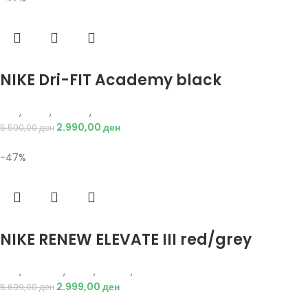
Избери опции
NIKE Dri-FIT Academy black
Nike
,
Мажи
,
Текстил
,
Тренерки
2.990,00
ден
5.590,00
ден
-47%
Избери опции
NIKE RENEW ELEVATE III red/grey
Nike
,
Кошарка
,
Мажи
,
Обувки
,
Патики
2.999,00
ден
5.699,00
ден