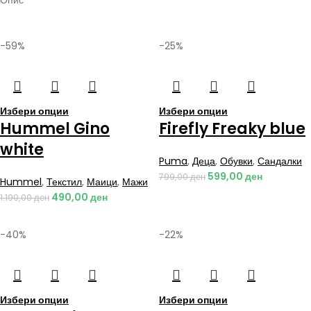
Опис
-59%
-25%
Избери опции
Избери опции
Hummel Gino
Firefly Freaky blue
white
Puma
,
Деца
,
Обувки
,
Сандалки
599,00
ден
799,00
ден
Hummel
,
Текстил
,
Маици
,
Мажи
490,00
ден
1.190,00
ден
-40%
-22%
Избери опции
Избери опции