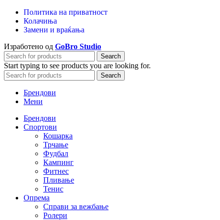
Политика на приватност
Колачиња
Замени и враќања
Изработено од
GoBro Studio
Search
Start typing to see products you are looking for.
Search
Брендови
Мени
Брендови
Спортови
Кошарка
Трчање
Фудбал
Кампинг
Фитнес
Пливање
Тенис
Опрема
Справи за вежбање
Ролери