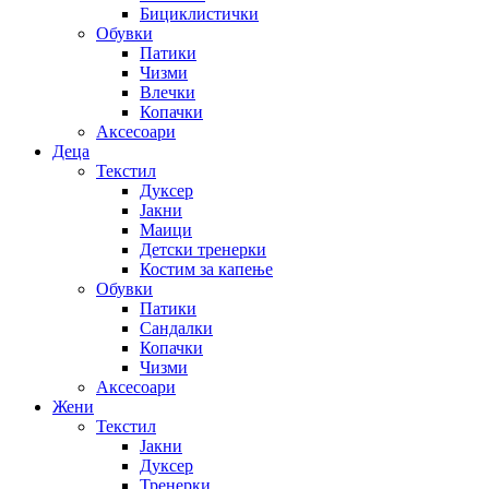
Бициклистички
Обувки
Патики
Чизми
Влечки
Копачки
Аксесоари
Деца
Текстил
Дуксер
Јакни
Маици
Детски тренерки
Костим за капење
Обувки
Патики
Сандалки
Копачки
Чизми
Аксесоари
Жени
Текстил
Јакни
Дуксер
Тренерки