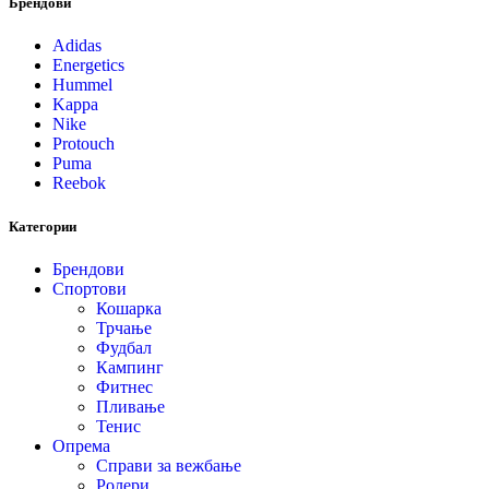
Брендови
Adidas
Energetics
Hummel
Kappa
Nike
Protouch
Puma
Reebok
Категории
Брендови
Спортови
Кошарка
Трчање
Фудбал
Кампинг
Фитнес
Пливање
Тенис
Опрема
Справи за вежбање
Ролери