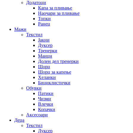
Додатоци
Капа за пливање
Наочари за пливање
Топки
Ранец
Мажи
Текстил
Јакни
Дуксер
Тренерки
Маици
Долен дел тренерки
Шорц
Шорц за капење
Хеланки
Бициклистички
Обувки
Патики
Чизми
Влечки
Копачки
Аксесоари
Деца
Текстил
Дуксер