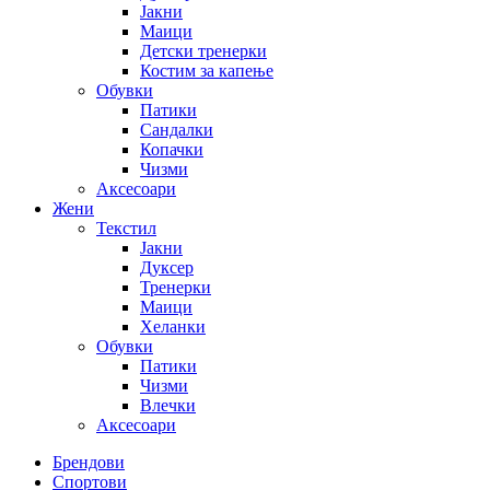
Јакни
Маици
Детски тренерки
Костим за капење
Обувки
Патики
Сандалки
Копачки
Чизми
Аксесоари
Жени
Текстил
Јакни
Дуксер
Тренерки
Маици
Хеланки
Обувки
Патики
Чизми
Влечки
Аксесоари
Брендови
Спортови