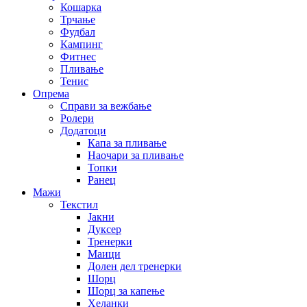
Кошарка
Трчање
Фудбал
Кампинг
Фитнес
Пливање
Тенис
Опрема
Справи за вежбање
Ролери
Додатоци
Капа за пливање
Наочари за пливање
Топки
Ранец
Мажи
Текстил
Јакни
Дуксер
Тренерки
Маици
Долен дел тренерки
Шорц
Шорц за капење
Хеланки