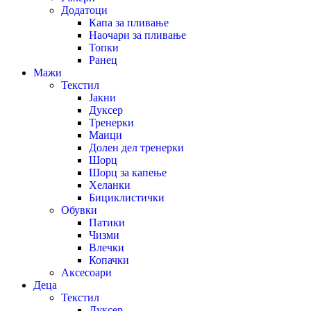
Додатоци
Капа за пливање
Наочари за пливање
Топки
Ранец
Мажи
Текстил
Јакни
Дуксер
Тренерки
Маици
Долен дел тренерки
Шорц
Шорц за капење
Хеланки
Бициклистички
Обувки
Патики
Чизми
Влечки
Копачки
Аксесоари
Деца
Текстил
Дуксер