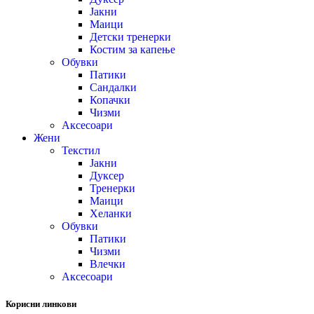
Јакни
Маици
Детски тренерки
Костим за капење
Обувки
Патики
Сандалки
Копачки
Чизми
Аксесоари
Жени
Текстил
Јакни
Дуксер
Тренерки
Маици
Хеланки
Обувки
Патики
Чизми
Влечки
Аксесоари
Корисни линкови