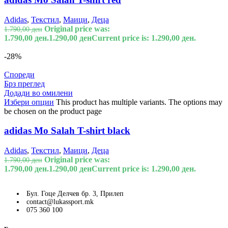
Adidas
,
Текстил
,
Маици
,
Деца
Original price was:
1.790,00
ден
1.790,00 ден.
1.290,00
ден
Current price is: 1.290,00 ден.
-28%
Спореди
Брз преглед
Додади во омилени
Избери опции
This product has multiple variants. The options may
be chosen on the product page
adidas Mo Salah T-shirt black
Adidas
,
Текстил
,
Маици
,
Деца
Original price was:
1.790,00
ден
1.790,00 ден.
1.290,00
ден
Current price is: 1.290,00 ден.
Бул. Гоце Делчев бр. 3, Прилеп
contact@lukassport.mk
075 360 100