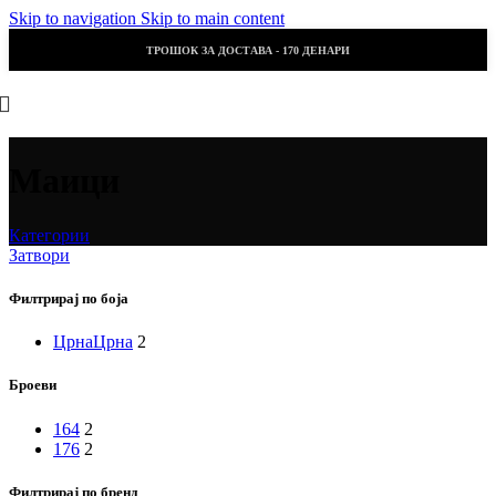
Skip to navigation
Skip to main content
ТРОШОК ЗА ДОСТАВА - 170 ДЕНАРИ
Маици
Категории
Затвори
Филтрирај по боја
Црна
Црна
2
Броеви
164
2
176
2
Филтрирај по бренд