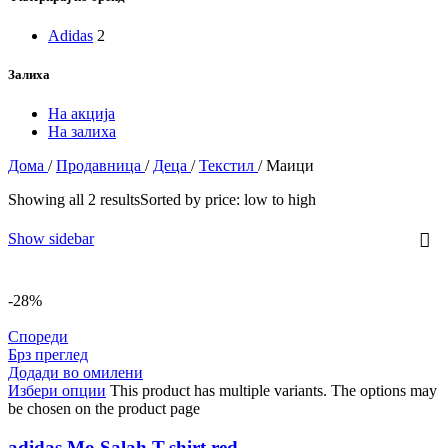
Adidas
2
Залиха
На акција
На залиха
Дома
/
Продавница
/
Деца
/
Текстил
/
Маици
Showing all 2 results
Sorted by price: low to high
Show sidebar
-28%
Спореди
Брз преглед
Додади во омилени
Избери опции
This product has multiple variants. The options may
be chosen on the product page
adidas Mo Salah T-shirt red