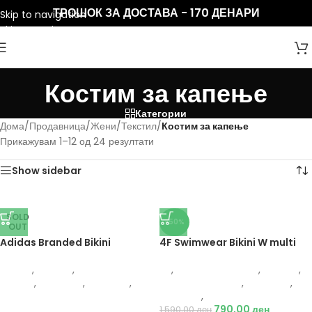
ТРОШОК ЗА ДОСТАВА - 170 ДЕНАРИ
Skip to navigation
Skip to main content
Костим за капење
Категории
Дома
/
Продавница
/
Жени
/
Текстил
/
Костим за капење
Прикажувам 1–12 од 24 резултати
Show sidebar
SOLD
-50%
OUT
Adidas Branded Bikini
4F Swimwear Bikini W multi
Adidas
,
Текстил
,
Костим за
4F
,
Костим за капење
,
Текстил
,
капење
,
Спортови
,
Пливање
,
Костим за капење
,
Спортови
,
Жени
Пливање
,
Жени
790,00
ден
1.590,00
ден