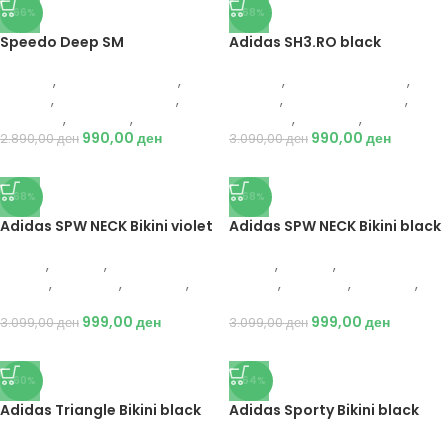
-66%
-68%
Speedo Deep SM
Adidas SH3.RO black
Speedo
,
Костим за капење
,
Speedo
,
Костим за капење
,
Текстил
,
Костим за капење
,
Текстил
,
Костим за капење
,
Спортови
,
Пливање
,
Жени
Спортови
,
Пливање
,
Жени
990,00
ден
990,00
ден
2.890,00
ден
3.090,00
ден
-68%
-68%
Adidas SPW NECK Bikini violet
Adidas SPW NECK Bikini black
Adidas
,
Текстил
,
Костим за
Adidas
,
Текстил
,
Костим за
капење
,
Спортови
,
Пливање
,
капење
,
Спортови
,
Пливање
,
Жени
Жени
999,00
ден
999,00
ден
3.099,00
ден
3.099,00
ден
-60%
-64%
Adidas Triangle Bikini black
Adidas Sporty Bikini black