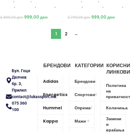
Adidas
,
Текстил
,
Костим за
Adidas
,
Текстил
,
Костим за
капење
,
Спортови
,
Пливање
,
капење
,
Спортови
,
Пливање
,
Жени
Жени
999,00
ден
999,00
ден
2.499,00
ден
2.799,00
ден
1
2
→
БРЕНДОВИ
КАТЕГОРИИ
КОРИСНИ
Бул. Гоце
ЛИНКОВИ
Делчев
Adidas
Брендови
бр. 3,
Политика
Прилеп
на
Energetics
Спортови
приватност
contact@lukassport.mk
075 360
Hummel
Опрема
Колачиња
100
Замени
Kappa
Мажи
и
враќања