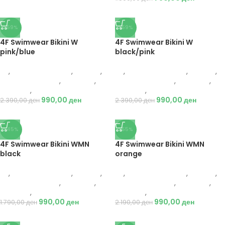
-59%
-59%
4F Swimwear Bikini W
4F Swimwear Bikini W
pink/blue
black/pink
4F
,
Костим за капење
,
Текстил
,
4F
,
Костим за капење
,
Текстил
,
Костим за капење
,
Спортови
,
Костим за капење
,
Спортови
,
Пливање
,
Жени
Пливање
,
Жени
990,00
ден
990,00
ден
2.390,00
ден
2.390,00
ден
-45%
-55%
4F Swimwear Bikini WMN
4F Swimwear Bikini WMN
black
orange
4F
,
Костим за капење
,
Текстил
,
4F
,
Костим за капење
,
Текстил
,
Костим за капење
,
Спортови
,
Костим за капење
,
Спортови
,
Пливање
,
Жени
Пливање
,
Жени
990,00
ден
990,00
ден
1.790,00
ден
2.190,00
ден