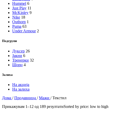
Hummel
6
Just Play
11
McKinley
9
Nike
18
Outhorn
1
Puma
63
Under Armour
2
Подгрупи
Дуксер
26
Јакни
6
Тренерки
32
Шорц
4
Залиха
На акција
На залиха
Дома
/
Продавница
/
Мажи
/
Текстил
Прикажувам 1–12 од 189 резултати
Sorted by price: low to high