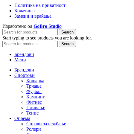
Политика на приватност
Колачиња
Замени и враќања
Изработено од
GoBro Studio
Search
Start typing to see products you are looking for.
Search
Брендови
Мени
Брендови
Спортови
Кошарка
Трчање
Фудбал
Кампинг
Фитнес
Пливање
Тенис
Опрема
Справи за вежбање
Ролери