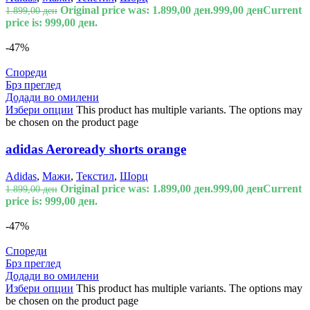
Original price was: 1.899,00 ден.
999,00
ден
Current
1.899,00
ден
price is: 999,00 ден.
-47%
Спореди
Брз преглед
Додади во омилени
Избери опции
This product has multiple variants. The options may
be chosen on the product page
adidas Aeroready shorts orange
Adidas
,
Мажи
,
Текстил
,
Шорц
Original price was: 1.899,00 ден.
999,00
ден
Current
1.899,00
ден
price is: 999,00 ден.
-47%
Спореди
Брз преглед
Додади во омилени
Избери опции
This product has multiple variants. The options may
be chosen on the product page