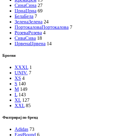
Сина
Сина
27
Црна
Црна
69
Бела
Бела
7
Зелена
Зелена
24
Портокалова
Портокалова
7
Розева
Розева
4
Сива
Сива
18
Црвена
Црвена
14
Броеви
XXXL
1
UNIV.
7
XS
4
S
140
M
149
L
143
XL
127
XXL
85
Филтрирај по бренд
Adidas
73
EastBound
6