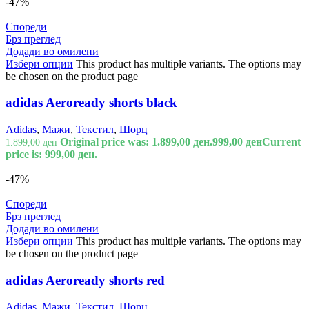
-47%
Спореди
Брз преглед
Додади во омилени
Избери опции
This product has multiple variants. The options may
be chosen on the product page
adidas Aeroready shorts black
Adidas
,
Мажи
,
Текстил
,
Шорц
Original price was: 1.899,00 ден.
999,00
ден
Current
1.899,00
ден
price is: 999,00 ден.
-47%
Спореди
Брз преглед
Додади во омилени
Избери опции
This product has multiple variants. The options may
be chosen on the product page
adidas Aeroready shorts red
Adidas
,
Мажи
,
Текстил
,
Шорц