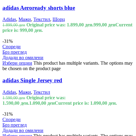
adidas Aeroready shorts blue
Adidas
,
Мажи
,
Текстил
,
Шорц
Original price was: 1.899,00 ден.
999,00
ден
Current
1.899,00
ден
price is: 999,00 ден.
-31%
Спореди
Брз преглед
Додади во омилени
Избери опции
This product has multiple variants. The options may
be chosen on the product page
adidas Single Jersey red
Adidas
,
Мажи
,
Текстил
Original price was:
1.590,00
ден
1.590,00 ден.
1.090,00
ден
Current price is: 1.090,00 ден.
-31%
Спореди
Брз преглед
Додади во омилени
Избери опции
This product has multiple variants. The options may