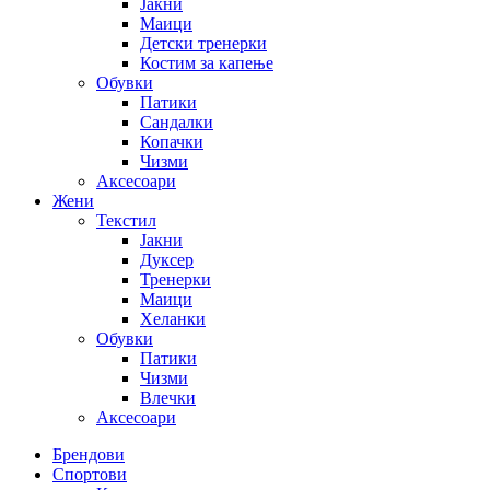
Јакни
Маици
Детски тренерки
Костим за капење
Обувки
Патики
Сандалки
Копачки
Чизми
Аксесоари
Жени
Текстил
Јакни
Дуксер
Тренерки
Маици
Хеланки
Обувки
Патики
Чизми
Влечки
Аксесоари
Брендови
Спортови