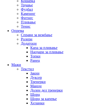
Кошарка
Трчање
Фудбал
Кампинг
Фитнес
Пливање
Тенис
Опрема
Справи за вежбање
Ролери
Додатоци
Капа за пливање
Наочари за пливање
Топки
Ранец
Мажи
Текстил
Јакни
Дуксер
Тренерки
Маици
Долен дел тренерки
Шорц
Шорц за капење
Хеланки