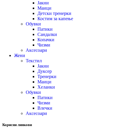
Јакни
Маици
Детски тренерки
Костим за капење
Обувки
Патики
Сандалки
Копачки
Чизми
Аксесоари
Жени
Текстил
Јакни
Дуксер
Тренерки
Маици
Хеланки
Обувки
Патики
Чизми
Влечки
Аксесоари
Корисни линкови