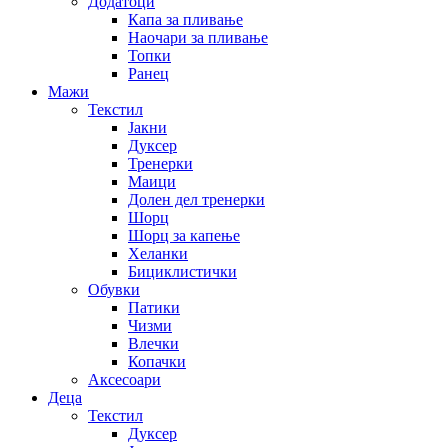
Додатоци
Капа за пливање
Наочари за пливање
Топки
Ранец
Мажи
Текстил
Јакни
Дуксер
Тренерки
Маици
Долен дел тренерки
Шорц
Шорц за капење
Хеланки
Бициклистички
Обувки
Патики
Чизми
Влечки
Копачки
Аксесоари
Деца
Текстил
Дуксер