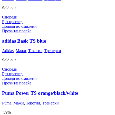
Sold out
Спореди
Брз преглед
Додади во омилени
Прочитај повеќе
adidas Basic TS blue
Adidas
,
Мажи
,
Текстил
,
Тренерки
Sold out
Спореди
Брз преглед
Додади во омилени
Прочитај повеќе
Puma Power TS orange/black/white
Puma
,
Мажи
,
Текстил
,
Тренерки
-59%