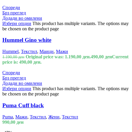
Спореди
Брз преглед
Додади во омилени
Избери опции
This product has multiple variants. The options may
be chosen on the product page
Hummel Gino white
Hummel
,
Текстил
,
Маици
,
Мажи
Original price was: 1.190,00 ден.
490,00
ден
Current
1.190,00
ден
price is: 490,00 ден.
Спореди
Брз преглед
Додади во омилени
Избери опции
This product has multiple variants. The options may
be chosen on the product page
Puma Cuff black
Puma
,
Мажи
,
Текстил
,
Жени
,
Текстил
990,00
ден