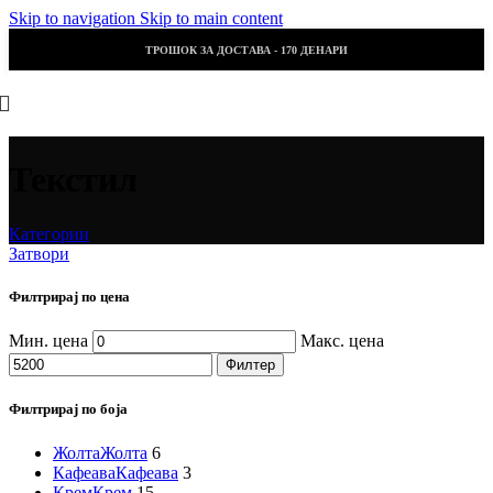
Skip to navigation
Skip to main content
ТРОШОК ЗА ДОСТАВА - 170 ДЕНАРИ
Текстил
Категории
Затвори
Филтрирај по цена
Мин. цена
Макс. цена
Филтер
Филтрирај по боја
Жолта
Жолта
6
Кафеава
Кафеава
3
Крем
Крем
15