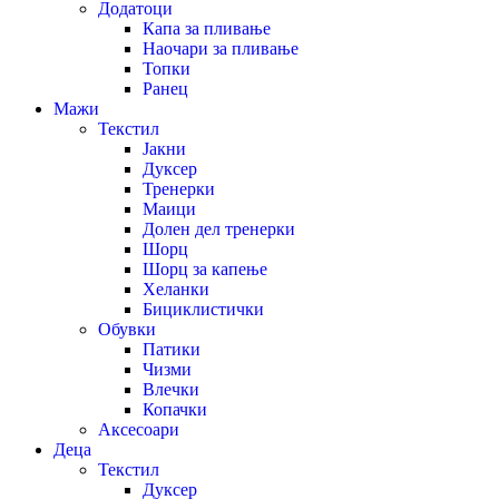
Додатоци
Капа за пливање
Наочари за пливање
Топки
Ранец
Мажи
Текстил
Јакни
Дуксер
Тренерки
Маици
Долен дел тренерки
Шорц
Шорц за капење
Хеланки
Бициклистички
Обувки
Патики
Чизми
Влечки
Копачки
Аксесоари
Деца
Текстил
Дуксер