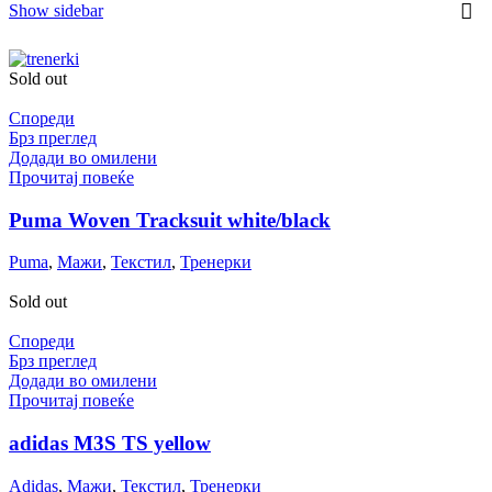
Show sidebar
Sold out
Спореди
Брз преглед
Додади во омилени
Прочитај повеќе
Puma Woven Tracksuit white/black
Puma
,
Мажи
,
Текстил
,
Тренерки
Sold out
Спореди
Брз преглед
Додади во омилени
Прочитај повеќе
adidas M3S TS yellow
Adidas
,
Мажи
,
Текстил
,
Тренерки