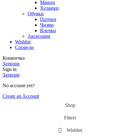
Маици
Хеланки
Обувки
Патики
Чизми
Влечки
Аксесоари
Wishlist
Спореди
Кошничка
Затвори
Sign in
Затвори
No account yet?
Create an Account
Shop
Filters
Wishlist