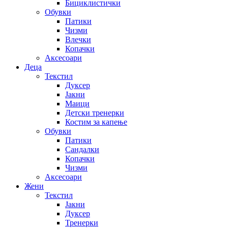
Бициклистички
Обувки
Патики
Чизми
Влечки
Копачки
Аксесоари
Деца
Текстил
Дуксер
Јакни
Маици
Детски тренерки
Костим за капење
Обувки
Патики
Сандалки
Копачки
Чизми
Аксесоари
Жени
Текстил
Јакни
Дуксер
Тренерки