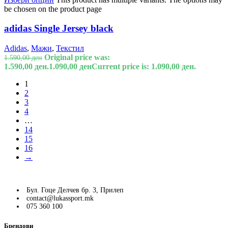
be chosen on the product page
adidas Single Jersey black
Adidas
,
Мажи
,
Текстил
Original price was:
1.590,00
ден
1.590,00 ден.
1.090,00
ден
Current price is: 1.090,00 ден.
1
2
3
4
…
14
15
16
→
Бул. Гоце Делчев бр. 3, Прилеп
contact@lukassport.mk
075 360 100
Брендови