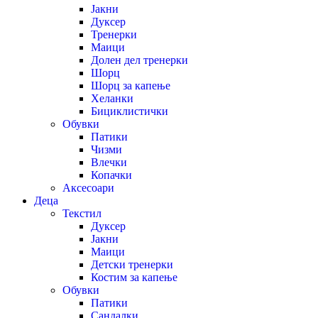
Јакни
Дуксер
Тренерки
Маици
Долен дел тренерки
Шорц
Шорц за капење
Хеланки
Бициклистички
Обувки
Патики
Чизми
Влечки
Копачки
Аксесоари
Деца
Текстил
Дуксер
Јакни
Маици
Детски тренерки
Костим за капење
Обувки
Патики
Сандалки