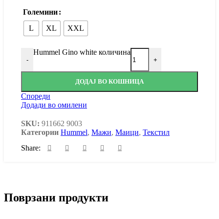
Големини
L
XL
XXL
Hummel Gino white количина
-
+
ДОДАЈ ВО КОШНИЦА
Спореди
Додади во омилени
SKU:
911662 9003
Категории
Hummel
,
Мажи
,
Маици
,
Текстил
Share:
Поврзани продукти