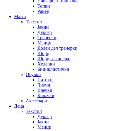
Наочари за пливање
Топки
Ранец
Мажи
Текстил
Јакни
Дуксер
Тренерки
Маици
Долен дел тренерки
Шорц
Шорц за капење
Хеланки
Бициклистички
Обувки
Патики
Чизми
Влечки
Копачки
Аксесоари
Деца
Текстил
Дуксер
Јакни
Маици