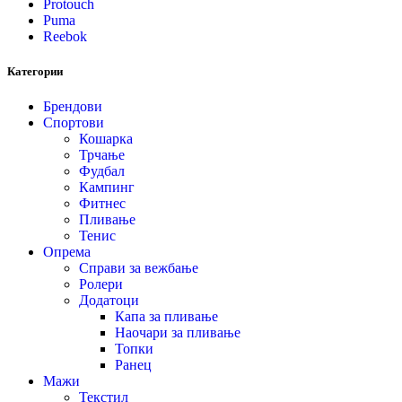
Protouch
Puma
Reebok
Категории
Брендови
Спортови
Кошарка
Трчање
Фудбал
Кампинг
Фитнес
Пливање
Тенис
Опрема
Справи за вежбање
Ролери
Додатоци
Капа за пливање
Наочари за пливање
Топки
Ранец
Мажи
Текстил