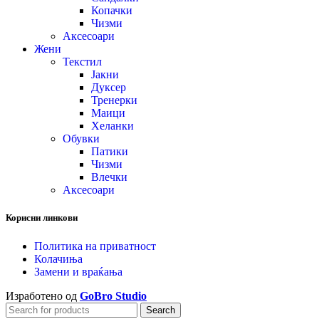
Копачки
Чизми
Аксесоари
Жени
Текстил
Јакни
Дуксер
Тренерки
Маици
Хеланки
Обувки
Патики
Чизми
Влечки
Аксесоари
Корисни линкови
Политика на приватност
Колачиња
Замени и враќања
Изработено од
GoBro Studio
Search