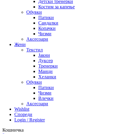
Детски тренерки
Костим за капење
Обувки
Патики
Сандалки
Копачки
Чизми
Аксесоари
Жени
Текстил
Јакни
Дуксер
Тренерки
Маици
Хеланки
Обувки
Патики
Чизми
Влечки
Аксесоари
Wishlist
Спореди
Login / Register
Кошничка