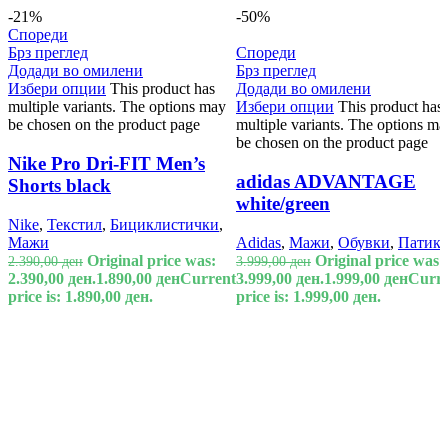
-21%
-50%
Спореди
Брз преглед
Спореди
Додади во омилени
Брз преглед
Избери опции
This product has
Додади во омилени
multiple variants. The options may
Избери опции
This product has
be chosen on the product page
multiple variants. The options ma
be chosen on the product page
Nike Pro Dri-FIT Men’s
adidas ADVANTAGE
Shorts black
white/green
Nike
,
Текстил
,
Бициклистички
,
Мажи
Adidas
,
Мажи
,
Обувки
,
Патик
Original price was:
Original price was:
2.390,00
ден
3.999,00
ден
2.390,00 ден.
1.890,00
ден
Current
3.999,00 ден.
1.999,00
ден
Curre
price is: 1.890,00 ден.
price is: 1.999,00 ден.