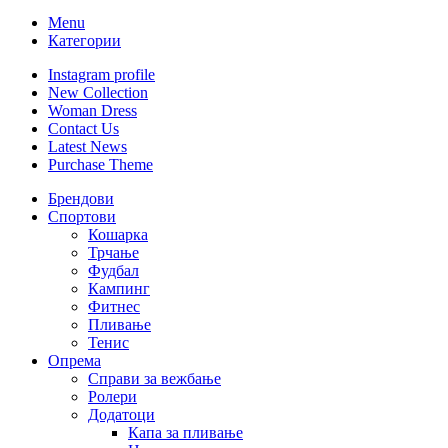
Menu
Категории
Instagram profile
New Collection
Woman Dress
Contact Us
Latest News
Purchase Theme
Брендови
Спортови
Кошарка
Трчање
Фудбал
Кампинг
Фитнес
Пливање
Тенис
Опрема
Справи за вежбање
Ролери
Додатоци
Капа за пливање