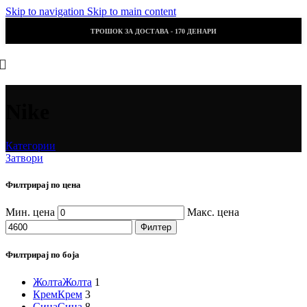
Skip to navigation
Skip to main content
ТРОШОК ЗА ДОСТАВА - 170 ДЕНАРИ
Nike
Категории
Затвори
Филтрирај по цена
Мин. цена
Макс. цена
Филтер
Филтрирај по боја
Жолта
Жолта
1
Крем
Крем
3
Сина
Сина
8