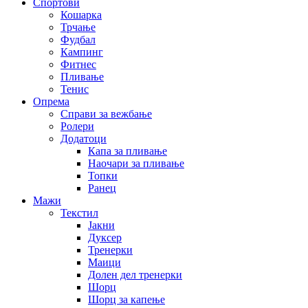
Спортови
Кошарка
Трчање
Фудбал
Кампинг
Фитнес
Пливање
Тенис
Опрема
Справи за вежбање
Ролери
Додатоци
Капа за пливање
Наочари за пливање
Топки
Ранец
Мажи
Текстил
Јакни
Дуксер
Тренерки
Маици
Долен дел тренерки
Шорц
Шорц за капење