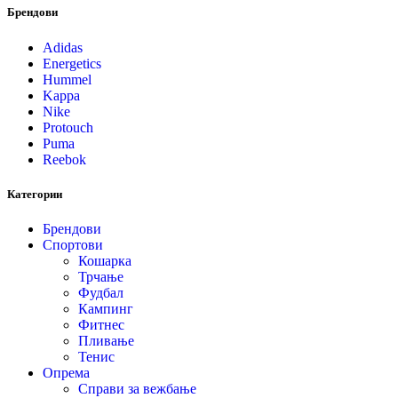
Брендови
Adidas
Energetics
Hummel
Kappa
Nike
Protouch
Puma
Reebok
Категории
Брендови
Спортови
Кошарка
Трчање
Фудбал
Кампинг
Фитнес
Пливање
Тенис
Опрема
Справи за вежбање