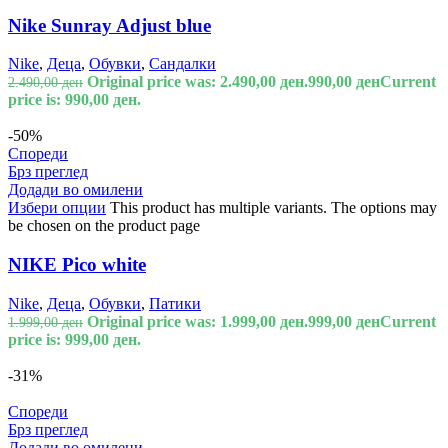
Nike Sunray Adjust blue
Nike
,
Деца
,
Обувки
,
Сандалки
Original price was: 2.490,00 ден.
990,00
ден
Current
2.490,00
ден
price is: 990,00 ден.
-50%
Спореди
Брз преглед
Додади во омилени
Избери опции
This product has multiple variants. The options may
be chosen on the product page
NIKE Pico white
Nike
,
Деца
,
Обувки
,
Патики
Original price was: 1.999,00 ден.
999,00
ден
Current
1.999,00
ден
price is: 999,00 ден.
-31%
Спореди
Брз преглед
Додади во омилени