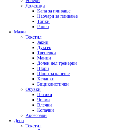
Ролери
Додатоци
Капа за пливање
Наочари за пливање
Топки
Ранец
Мажи
Текстил
Јакни
Дуксер
Тренерки
Маици
Долен дел тренерки
Шорц
Шорц за капење
Хеланки
Бициклистички
Обувки
Патики
Чизми
Влечки
Копачки
Аксесоари
Деца
Текстил