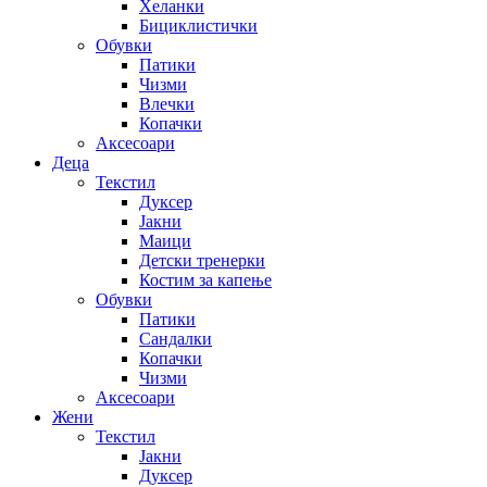
Хеланки
Бициклистички
Обувки
Патики
Чизми
Влечки
Копачки
Аксесоари
Деца
Текстил
Дуксер
Јакни
Маици
Детски тренерки
Костим за капење
Обувки
Патики
Сандалки
Копачки
Чизми
Аксесоари
Жени
Текстил
Јакни
Дуксер