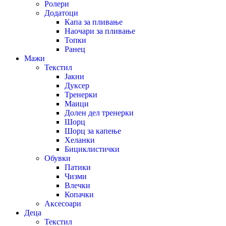
Ролери
Додатоци
Капа за пливање
Наочари за пливање
Топки
Ранец
Мажи
Текстил
Јакни
Дуксер
Тренерки
Маици
Долен дел тренерки
Шорц
Шорц за капење
Хеланки
Бициклистички
Обувки
Патики
Чизми
Влечки
Копачки
Аксесоари
Деца
Текстил