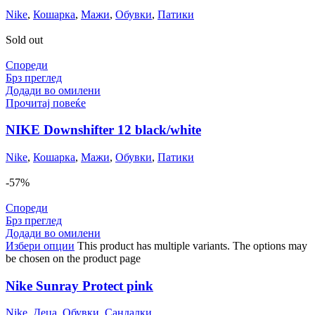
Nike
,
Кошарка
,
Мажи
,
Обувки
,
Патики
Sold out
Спореди
Брз преглед
Додади во омилени
Прочитај повеќе
NIKE Downshifter 12 black/white
Nike
,
Кошарка
,
Мажи
,
Обувки
,
Патики
-57%
Спореди
Брз преглед
Додади во омилени
Избери опции
This product has multiple variants. The options may
be chosen on the product page
Nike Sunray Protect pink
Nike
,
Деца
,
Обувки
,
Сандалки