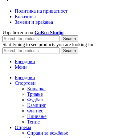
Политика на приватност
Колачиња
Замени и враќања
Изработено од
GoBro Studio
Search
Start typing to see products you are looking for.
Search
Брендови
Мени
Брендови
Спортови
Кошарка
Трчање
Фудбал
Кампинг
Фитнес
Пливање
Тенис
Опрема
Справи за вежбање