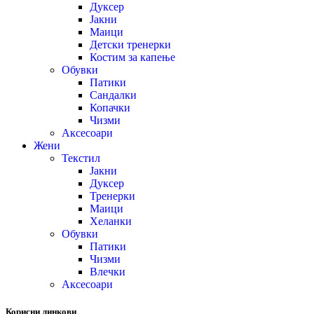
Дуксер
Јакни
Маици
Детски тренерки
Костим за капење
Обувки
Патики
Сандалки
Копачки
Чизми
Аксесоари
Жени
Текстил
Јакни
Дуксер
Тренерки
Маици
Хеланки
Обувки
Патики
Чизми
Влечки
Аксесоари
Корисни линкови