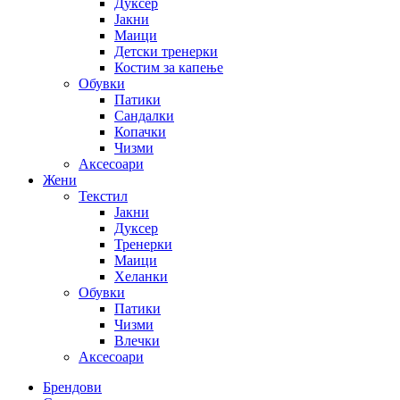
Дуксер
Јакни
Маици
Детски тренерки
Костим за капење
Обувки
Патики
Сандалки
Копачки
Чизми
Аксесоари
Жени
Текстил
Јакни
Дуксер
Тренерки
Маици
Хеланки
Обувки
Патики
Чизми
Влечки
Аксесоари
Брендови