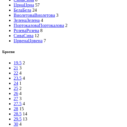
Црна
Црна
57
Бела
Бела
24
Виолетова
Виолетова
3
Зелена
Зелена
4
Портокалова
Портокалова
2
Розева
Розева
8
Сива
Сива
12
Црвена
Црвена
7
Броеви
19.5
2
21
3
22
4
23.5
4
24
1
25
2
26
4
27
3
27.5
4
28
15
28.5
14
29.5
13
30
4