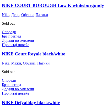
NIKE COURT BOROUGH Low K white/burgundy
Nike
,
Деца
,
Обувки
,
Патики
Sold out
Спореди
Брз преглед
Додади во омилени
Прочитај повеќе
NIKE Court Royale black/white
Nike
,
Мажи
,
Обувки
,
Патики
Sold out
Спореди
Брз преглед
Додади во омилени
Прочитај повеќе
NIKE Defyallday black/white