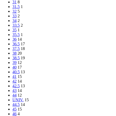
31
8
31.5
1
32
5
33
2
34
2
33.5
2
35
1
35.5
1
36
14
36.5
17
37.5
18
38
20
38.5
19
39
12
40
17
40.5
13
41
15
42
14
42.5
13
43
14
44
12
UNIV.
15
44.5
14
45
15
46
4