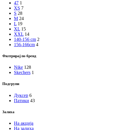
47
1
XS
7
S
28
M
24
L
19
XL
15
XXL
14
140-156 cm
2
156-166cm
4
Филтрирај по бренд
Nike
128
Skechers
1
Подгрупи
Дуксер
6
Патики
43
Залиха
На акција
На залиха