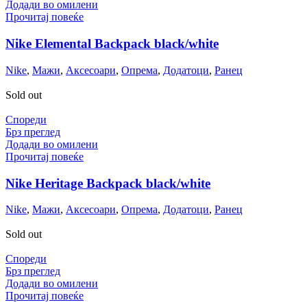
Додади во омилени
Прочитај повеќе
Nike Elemental Backpack black/white
Nike
,
Мажи
,
Аксесоари
,
Опрема
,
Додатоци
,
Ранец
Sold out
Спореди
Брз преглед
Додади во омилени
Прочитај повеќе
Nike Heritage Backpack black/white
Nike
,
Мажи
,
Аксесоари
,
Опрема
,
Додатоци
,
Ранец
Sold out
Спореди
Брз преглед
Додади во омилени
Прочитај повеќе