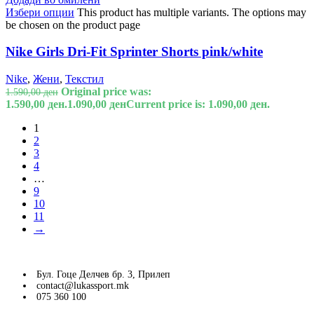
Избери опции
This product has multiple variants. The options may
be chosen on the product page
Nike Girls Dri-Fit Sprinter Shorts pink/white
Nike
,
Жени
,
Текстил
Original price was:
1.590,00
ден
1.590,00 ден.
1.090,00
ден
Current price is: 1.090,00 ден.
1
2
3
4
…
9
10
11
→
Бул. Гоце Делчев бр. 3, Прилеп
contact@lukassport.mk
075 360 100