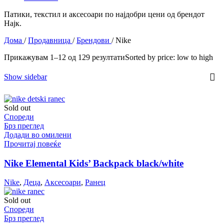
Патики, текстил и аксесоари по најдобри цени од брендот
Најк.
Дома
/
Продавница
/
Брендови
/
Nike
Прикажувам 1–12 од 129 резултати
Sorted by price: low to high
Show sidebar
Sold out
Спореди
Брз преглед
Додади во омилени
Прочитај повеќе
Nike Elemental Kids’ Backpack black/white
Nike
,
Деца
,
Аксесоари
,
Ранец
Sold out
Спореди
Брз преглед