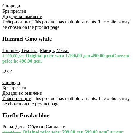
Спореди
Брз преглед
Додади во омилени
Избери опции
This product has multiple variants. The options may
be chosen on the product page
Hummel Gino white
Hummel
,
Текстил
,
Маици
,
Мажи
Original price was: 1.190,00 ден.
490,00
ден
Current
1.190,00
ден
price is: 490,00 ден.
-25%
Спореди
Брз преглед
Додади во омилени
Избери опции
This product has multiple variants. The options may
be chosen on the product page
Firefly Freaky blue
Puma
,
Деца
,
Обувки
,
Сандалки
Original price was: 799,00 ден.
599,00
ден
Current
799,00
ден