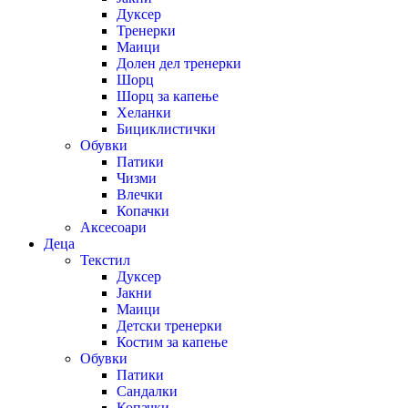
Дуксер
Тренерки
Маици
Долен дел тренерки
Шорц
Шорц за капење
Хеланки
Бициклистички
Обувки
Патики
Чизми
Влечки
Копачки
Аксесоари
Деца
Текстил
Дуксер
Јакни
Маици
Детски тренерки
Костим за капење
Обувки
Патики
Сандалки
Копачки