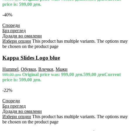
price is: 599,00 ден.
-40%
Спореди
Брз преглед
Додади во омилени
Избери опции
This product has multiple variants. The options may
be chosen on the product page
Kappa Slides Logo blue
Hummel
,
Обувки
,
Влечки
,
Мажи
Original price was: 999,00 ден.
599,00
ден
Current
999,00
ден
price is: 599,00 ден.
-22%
Спореди
Брз преглед
Додади во омилени
Избери опции
This product has multiple variants. The options may
be chosen on the product page