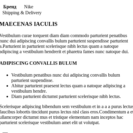
Бренд
Nike
Shipping & Delivery
MAECENAS IACULIS
Vestibulum curae torquent diam diam commodo parturient penatibus
nunc dui adipiscing convallis bulum parturient suspendisse parturient
a.Parturient in parturient scelerisque nibh lectus quam a natoque
adipiscing a vestibulum hendrerit et pharetra fames nunc natoque dui.
ADIPISCING CONVALLIS BULUM
Vestibulum penatibus nunc dui adipiscing convallis bulum
parturient suspendisse.
Abitur parturient praesent lectus quam a natoque adipiscing a
vestibulum hendre.
Diam parturient dictumst parturient scelerisque nibh lectus.
Scelerisque adipiscing bibendum sem vestibulum et in a a a purus lectu
faucibus lobortis tincidunt purus lectus nisl class eros.Condimentum a e
ullamcorper dictumst mus et tristique elementum nam inceptos hac
parturient scelerisque vestibulum amet elit ut volutpat.