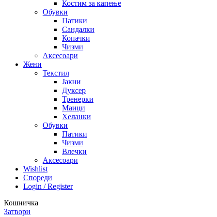
Костим за капење
Обувки
Патики
Сандалки
Копачки
Чизми
Аксесоари
Жени
Текстил
Јакни
Дуксер
Тренерки
Маици
Хеланки
Обувки
Патики
Чизми
Влечки
Аксесоари
Wishlist
Спореди
Login / Register
Кошничка
Затвори