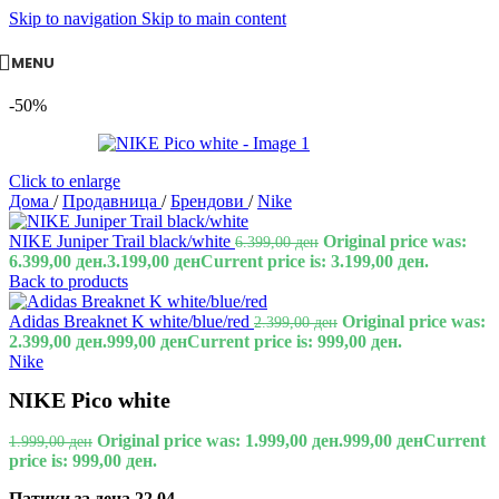
Skip to navigation
Skip to main content
MENU
-50%
Click to enlarge
Дома
/
Продавница
/
Брендови
/
Nike
NIKE Juniper Trail black/white
Original price was:
6.399,00
ден
6.399,00 ден.
3.199,00
ден
Current price is: 3.199,00 ден.
Back to products
Adidas Breaknet K white/blue/red
Original price was:
2.399,00
ден
2.399,00 ден.
999,00
ден
Current price is: 999,00 ден.
Nike
NIKE Pico white
Original price was: 1.999,00 ден.
999,00
ден
Current
1.999,00
ден
price is: 999,00 ден.
Патики за деца
22.04