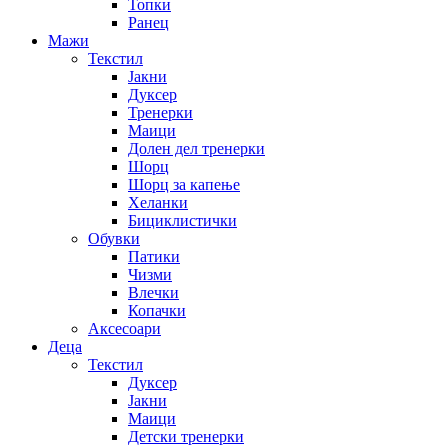
Топки
Ранец
Мажи
Текстил
Јакни
Дуксер
Тренерки
Маици
Долен дел тренерки
Шорц
Шорц за капење
Хеланки
Бициклистички
Обувки
Патики
Чизми
Влечки
Копачки
Аксесоари
Деца
Текстил
Дуксер
Јакни
Маици
Детски тренерки