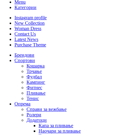
Menu
Категории
Instagram profile
New Collection
Woman Dress
Contact Us
Latest News
Purchase Theme
Брендови
Спортови
Кошарка
Трчање
Фудбал
Кампинг
Фитнес
Пливање
Тенис
Опрема
Справи за вежбање
Ролери
Додатоци
Капа за пливање
Наочари за пливање