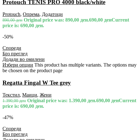
Protouch TENIS PRO 4000 black/white
Protouch
,
Опрема
,
Додатоци
Original price was: 890,00 ден.
690,00
ден
Current
890,00
ден
price is: 690,00 ден.
-50%
Спореди
Брз преглед
Додади во омилени
Избери опции
This product has multiple variants. The options may
be chosen on the product page
Regatta Fingal W Tee grey
Текстил
,
Маици
,
Жени
Original price was: 1.390,00 ден.
690,00
ден
Current
1.390,00
ден
price is: 690,00 ден.
-47%
Спореди
Брз преглед
Додади во омилени