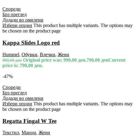
Спореди
Брз преглед
Додади во омилени
Избери опции
This product has multiple variants. The options may
be chosen on the product page
Kappa Slides Logo red
Hummel
,
Обувки
,
Влечки
,
Жени
Original price was: 990,00 ден.
790,00
ден
Current
990,00
ден
price is: 790,00 ден.
-47%
Спореди
Брз преглед
Додади во омилени
Избери опции
This product has multiple variants. The options may
be chosen on the product page
Regatta Fingal W Tee
Текстил
,
Маици
,
Жени