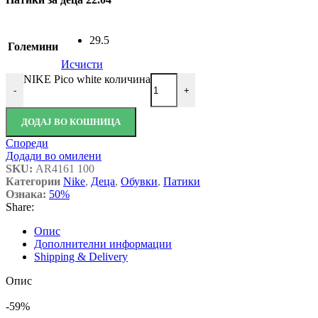
29.5
Големини
Исчисти
NIKE Pico white количина
-
+
ДОДАЈ ВО КОШНИЦА
Спореди
Додади во омилени
SKU:
AR4161 100
Категории
Nike
,
Деца
,
Обувки
,
Патики
Ознака:
50%
Share:
Опис
Дополнителни информации
Shipping & Delivery
Опис
-59%