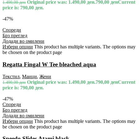
Original price was: 1.490,00 ден.
790,00
ден
Current
1.490,00
ден
price is: 790,00 ден.
-47%
Спореди
Брз преглед
Додади во омилени
Избери опции
This product has multiple variants. The options may
be chosen on the product page
Regatta Fingal W Tee bleached aqua
Текстил
,
Маици
,
Жени
Original price was: 1.490,00 ден.
790,00
ден
Current
1.490,00
ден
price is: 790,00 ден.
-47%
Спореди
Брз преглед
Додади во омилени
Избери опции
This product has multiple variants. The options may
be chosen on the product page
Speedo Slides Atami black