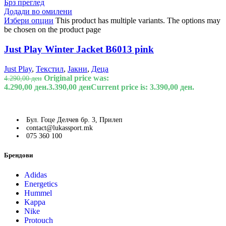
Брз преглед
Додади во омилени
Избери опции
This product has multiple variants. The options may
be chosen on the product page
Just Play Winter Jacket B6013 pink
Just Play
,
Текстил
,
Јакни
,
Деца
Original price was:
4.290,00
ден
4.290,00 ден.
3.390,00
ден
Current price is: 3.390,00 ден.
Бул. Гоце Делчев бр. 3, Прилеп
contact@lukassport.mk
075 360 100
Брендови
Adidas
Energetics
Hummel
Kappa
Nike
Protouch