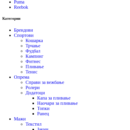
Puma
Reebok
Категории
Брендови
Спортови
Кошарка
Трчање
Фудбал
Кампинг
Фитнес
Пливање
Тенис
Опрема
Справи за вежбање
Ролери
Додатоци
Капа за пливање
Наочари за пливање
Топки
Ранец
Мажи
Текстил
Јакни