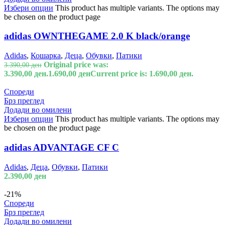
Избери опции
This product has multiple variants. The options may
be chosen on the product page
adidas OWNTHEGAME 2.0 K black/orange
Adidas
,
Кошарка
,
Деца
,
Обувки
,
Патики
Original price was:
3.390,00
ден
3.390,00 ден.
1.690,00
ден
Current price is: 1.690,00 ден.
Спореди
Брз преглед
Додади во омилени
Избери опции
This product has multiple variants. The options may
be chosen on the product page
adidas ADVANTAGE CF C
Adidas
,
Деца
,
Обувки
,
Патики
2.390,00
ден
-21%
Спореди
Брз преглед
Додади во омилени