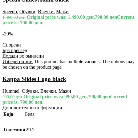
Speedo
,
Обувки
,
Влечки
,
Мажи
Original price was: 1.490,00 ден.
790,00
ден
Current
1.490,00
ден
price is: 790,00 ден.
-20%
Спореди
Брз преглед
Додади во омилени
Избери опции
This product has multiple variants. The options may
be chosen on the product page
Kappa Slides Logo black
Hummel
,
Обувки
,
Влечки
,
Мажи
Original price was: 990,00 ден.
790,00
ден
Current
990,00
ден
price is: 790,00 ден.
Дополнителни информации
Боја
Бела
Големини
29.5