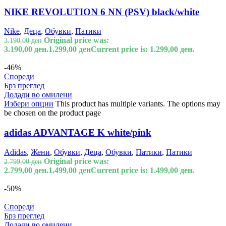
NIKE REVOLUTION 6 NN (PSV) black/white
Nike
,
Деца
,
Обувки
,
Патики
Original price was:
3.190,00
ден
3.190,00 ден.
1.299,00
ден
Current price is: 1.299,00 ден.
-46%
Спореди
Брз преглед
Додади во омилени
Избери опции
This product has multiple variants. The options may
be chosen on the product page
adidas ADVANTAGE K white/pink
Adidas
,
Жени
,
Обувки
,
Деца
,
Обувки
,
Патики
,
Патики
Original price was:
2.799,00
ден
2.799,00 ден.
1.499,00
ден
Current price is: 1.499,00 ден.
-50%
Спореди
Брз преглед
Додади во омилени