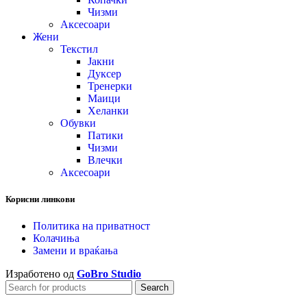
Чизми
Аксесоари
Жени
Текстил
Јакни
Дуксер
Тренерки
Маици
Хеланки
Обувки
Патики
Чизми
Влечки
Аксесоари
Корисни линкови
Политика на приватност
Колачиња
Замени и враќања
Изработено од
GoBro Studio
Search