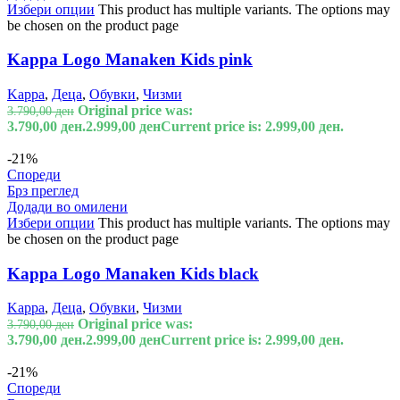
Избери опции
This product has multiple variants. The options may
be chosen on the product page
Kappa Logo Manaken Kids pink
Kappa
,
Деца
,
Обувки
,
Чизми
Original price was:
3.790,00
ден
3.790,00 ден.
2.999,00
ден
Current price is: 2.999,00 ден.
-21%
Спореди
Брз преглед
Додади во омилени
Избери опции
This product has multiple variants. The options may
be chosen on the product page
Kappa Logo Manaken Kids black
Kappa
,
Деца
,
Обувки
,
Чизми
Original price was:
3.790,00
ден
3.790,00 ден.
2.999,00
ден
Current price is: 2.999,00 ден.
-21%
Спореди