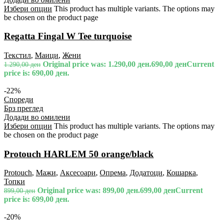
Избери опции
This product has multiple variants. The options may
be chosen on the product page
Regatta Fingal W Tee turquoise
Текстил
,
Маици
,
Жени
Original price was: 1.290,00 ден.
690,00
ден
Current
1.290,00
ден
price is: 690,00 ден.
-22%
Спореди
Брз преглед
Додади во омилени
Избери опции
This product has multiple variants. The options may
be chosen on the product page
Protouch HARLEM 50 orange/black
Protouch
,
Мажи
,
Аксесоари
,
Опрема
,
Додатоци
,
Кошарка
,
Топки
Original price was: 899,00 ден.
699,00
ден
Current
899,00
ден
price is: 699,00 ден.
-20%