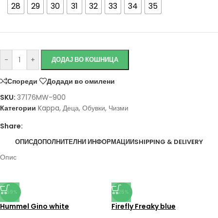
28
29
30
31
32
33
34
35
-
+
ДОДАЈ ВО КОШНИЦА
Спореди
Додади во омилени
SKU:
37176MW-900
Категории
Kappa
,
Деца
,
Обувки
,
Чизми
Share:
ОПИС
ДОПОЛНИТЕЛНИ ИНФОРМАЦИИ
SHIPPING & DELIVERY
Опис
-59%
-25%
Hummel Gino white
Firefly Freaky blue