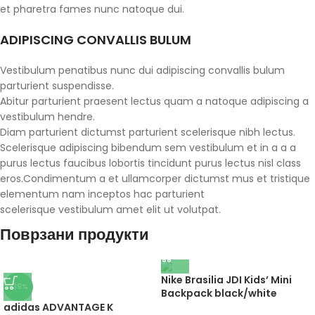
et pharetra fames nunc natoque dui.
ADIPISCING CONVALLIS BULUM
Vestibulum penatibus nunc dui adipiscing convallis bulum
parturient suspendisse.
Abitur parturient praesent lectus quam a natoque adipiscing a
vestibulum hendre.
Diam parturient dictumst parturient scelerisque nibh lectus.
Scelerisque adipiscing bibendum sem vestibulum et in a a a
purus lectus faucibus lobortis tincidunt purus lectus nisl class
eros.Condimentum a et ullamcorper dictumst mus et tristique
elementum nam inceptos hac parturient
scelerisque vestibulum amet elit ut volutpat.
Поврзани продукти
Nike Brasilia JDI Kids’ Mini
-39%
Backpack black/white
adidas ADVANTAGE K