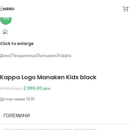
Skip to navigation
MENU
Skip to main content
-21%
Click to enlarge
Дома
/
Продавница
/
Брендови
/
Kappa
Back to products
Kappa
Kappa Logo Manaken Kids black
2.999,00
ден
3.790,00
ден
Детски чизми 13.10
ГОЛЕМИНИ