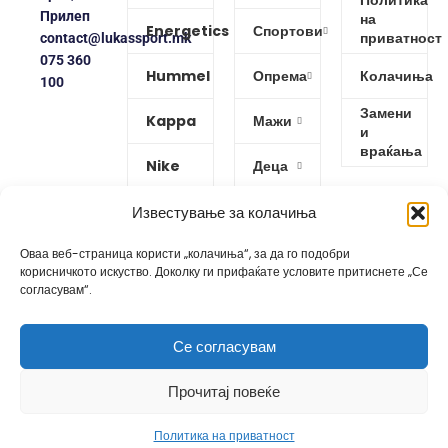
Политика
Прилеп
на
Energetics
Спортови
приватност
contact@lukassport.mk
075 360
Hummel
Опрема
Колачиња
100
Замени
Kappa
Мажи
и
враќања
Nike
Деца
Protouch
Жени
Известување за колачиња
Оваа веб-страница користи „колачиња“, за да го подобри
Puma
корисничкото искуство. Доколку ги прифаќате условите притиснете „Се
согласувам“.
Reebok
Се согласувам
Изработено од
GoBro Studio
Прочитај повеќе
Политика на приватност
Shop
Wishlist
Cart
My account