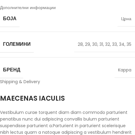
Дополнителни информации
БОЈА
Црна
ГОЛЕМИНИ
28
,
29
,
30
,
31
,
32
,
33
,
34
,
35
БРЕНД
Kappa
Shipping & Delivery
MAECENAS IACULIS
Vestibulum curae torquent diam diam commodo parturient
penatibus nunc dui adipiscing convallis bulum parturient
suspendisse parturient a.Parturient in parturient scelerisque
nibh lectus quam a natoque adipiscing a vestibulum hendrerit