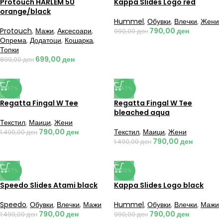
Protouch HARLEM 50
Kappa Slides Logo red
orange/black
Hummel
,
Обувки
,
Влечки
,
Жени
Protouch
,
Мажи
,
Аксесоари
,
790,00
ден
990,00
ден
Опрема
,
Додатоци
,
Кошарка
,
Топки
699,00
ден
899,00
ден
-47%
-47%
Regatta Fingal W Tee
Regatta Fingal W Tee
bleached aqua
Текстил
,
Маици
,
Жени
790,00
ден
Текстил
,
Маици
,
Жени
1.490,00
ден
790,00
ден
1.490,00
ден
-47%
-20%
Speedo Slides Atami black
Kappa Slides Logo black
Speedo
,
Обувки
,
Влечки
,
Мажи
Hummel
,
Обувки
,
Влечки
,
Мажи
790,00
ден
790,00
ден
1.490,00
ден
990,00
ден