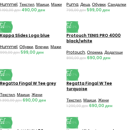
Hummel
,
Текстил
,
Маици
,
Мажи
Puma
,
Деца
,
Обувки
,
Сандалки
490,00
ден
599,00
ден
1.190,00
ден
799,00
ден
-40%
-22%
Kappa Slides Logo blue
Protouch TENIS PRO 4000
black/white
Hummel
,
Обувки
,
Влечки
,
Мажи
599,00
ден
Protouch
,
Опрема
,
Додатоци
999,00
ден
690,00
ден
890,00
ден
-50%
-47%
Regatta Fingal W Tee grey
Regatta Fingal W Tee
turquoise
Текстил
,
Маици
,
Жени
690,00
ден
Текстил
,
Маици
,
Жени
1.390,00
ден
690,00
ден
1.290,00
ден
-22%
-20%