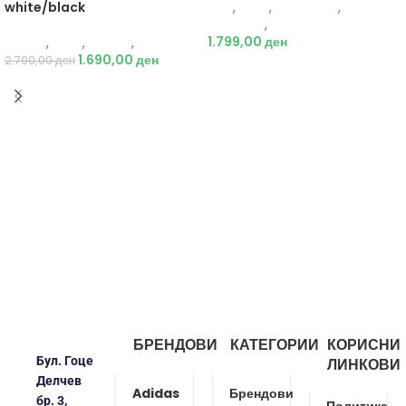
Nike
,
Деца
,
Аксесоари
,
white/black
Додатоци
,
Ранец
1.799,00
ден
Adidas
,
Деца
,
Обувки
,
Патики
1.690,00
ден
2.790,00
ден
БРЕНДОВИ
КАТЕГОРИИ
КОРИСНИ
Бул. Гоце
ЛИНКОВИ
Делчев
Adidas
Брендови
бр. 3,