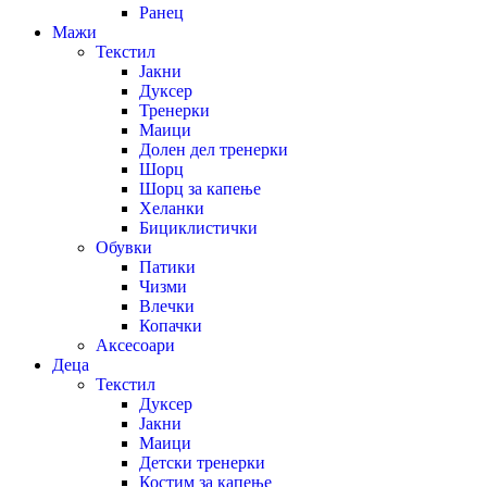
Ранец
Мажи
Текстил
Јакни
Дуксер
Тренерки
Маици
Долен дел тренерки
Шорц
Шорц за капење
Хеланки
Бициклистички
Обувки
Патики
Чизми
Влечки
Копачки
Аксесоари
Деца
Текстил
Дуксер
Јакни
Маици
Детски тренерки
Костим за капење