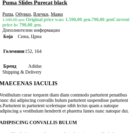
Puma Slides Purecat black
Puma
,
Обувки
,
Влечки
,
Мажи
Original price was: 1.590,00 ден.
790,00
ден
Current
1.590,00
ден
price is: 790,00 ден.
Дополнителни информации
Боја
Сина
,
Црна
Големини
152
,
164
Бренд
Adidas
Shipping & Delivery
MAECENAS IACULIS
Vestibulum curae torquent diam diam commodo parturient penatibus
nunc dui adipiscing convallis bulum parturient suspendisse parturient
a.Parturient in parturient scelerisque nibh lectus quam a natoque
adipiscing a vestibulum hendrerit et pharetra fames nunc natoque dui.
ADIPISCING CONVALLIS BULUM