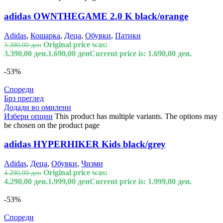
adidas OWNTHEGAME 2.0 K black/orange
Adidas
,
Кошарка
,
Деца
,
Обувки
,
Патики
Original price was:
3.390,00
ден
3.390,00 ден.
1.690,00
ден
Current price is: 1.690,00 ден.
-53%
Спореди
Брз преглед
Додади во омилени
Избери опции
This product has multiple variants. The options may
be chosen on the product page
adidas HYPERHIKER Kids black/grey
Adidas
,
Деца
,
Обувки
,
Чизми
Original price was:
4.290,00
ден
4.290,00 ден.
1.999,00
ден
Current price is: 1.999,00 ден.
-53%
Спореди