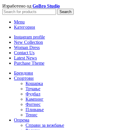
Изработено од
GoBro Studio
Search
Menu
Категории
Instagram profile
New Collection
Woman Dress
Contact Us
Latest News
Purchase Theme
Брендови
Спортови
Кошарка
Трчање
Фудбал
Кампинг
Фитнес
Пливање
Тенис
Опрема
Справи за вежбање