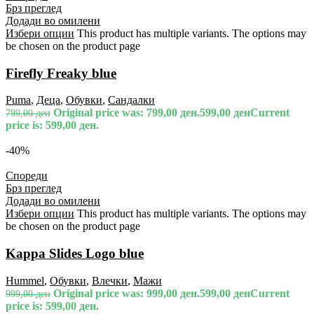
Брз преглед
Додади во омилени
Избери опции
This product has multiple variants. The options may
be chosen on the product page
Firefly Freaky blue
Puma
,
Деца
,
Обувки
,
Сандалки
Original price was: 799,00 ден.
599,00
ден
Current
799,00
ден
price is: 599,00 ден.
-40%
Спореди
Брз преглед
Додади во омилени
Избери опции
This product has multiple variants. The options may
be chosen on the product page
Kappa Slides Logo blue
Hummel
,
Обувки
,
Влечки
,
Мажи
Original price was: 999,00 ден.
599,00
ден
Current
999,00
ден
price is: 599,00 ден.