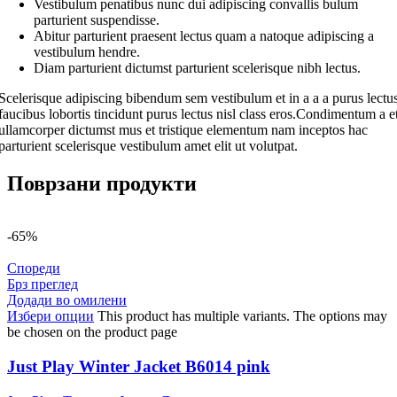
Vestibulum penatibus nunc dui adipiscing convallis bulum
parturient suspendisse.
Abitur parturient praesent lectus quam a natoque adipiscing a
vestibulum hendre.
Diam parturient dictumst parturient scelerisque nibh lectus.
Scelerisque adipiscing bibendum sem vestibulum et in a a a purus lectu
faucibus lobortis tincidunt purus lectus nisl class eros.Condimentum a e
ullamcorper dictumst mus et tristique elementum nam inceptos hac
parturient scelerisque vestibulum amet elit ut volutpat.
Поврзани продукти
-65%
Спореди
Брз преглед
Додади во омилени
Избери опции
This product has multiple variants. The options may
be chosen on the product page
Just Play Winter Jacket B6014 pink