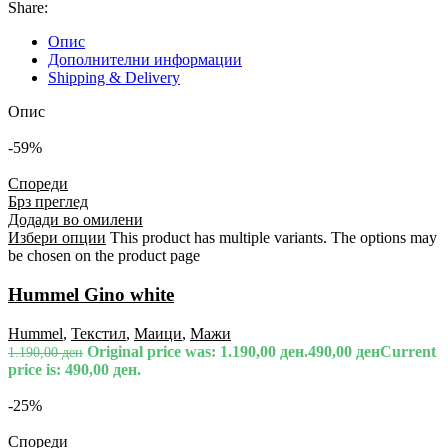
Share:
Опис
Дополнителни информации
Shipping & Delivery
Опис
-59%
Спореди
Брз преглед
Додади во омилени
Избери опции
This product has multiple variants. The options may
be chosen on the product page
Hummel Gino white
Hummel
,
Текстил
,
Маици
,
Мажи
Original price was: 1.190,00 ден.
490,00
ден
Current
1.190,00
ден
price is: 490,00 ден.
-25%
Спореди