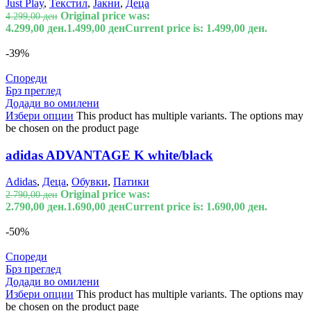
Just Play
,
Текстил
,
Јакни
,
Деца
Original price was:
4.299,00
ден
4.299,00 ден.
1.499,00
ден
Current price is: 1.499,00 ден.
-39%
Спореди
Брз преглед
Додади во омилени
Избери опции
This product has multiple variants. The options may
be chosen on the product page
adidas ADVANTAGE K white/black
Adidas
,
Деца
,
Обувки
,
Патики
Original price was:
2.790,00
ден
2.790,00 ден.
1.690,00
ден
Current price is: 1.690,00 ден.
-50%
Спореди
Брз преглед
Додади во омилени
Избери опции
This product has multiple variants. The options may
be chosen on the product page