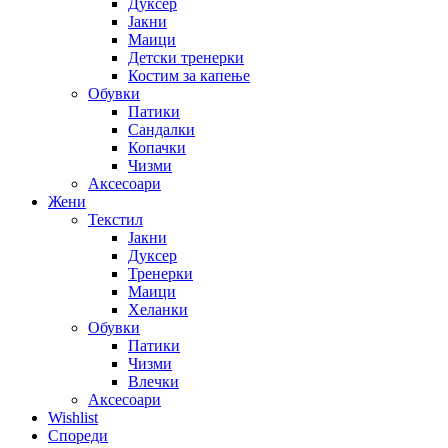
Дуксер
Јакни
Маици
Детски тренерки
Костим за капење
Обувки
Патики
Сандалки
Копачки
Чизми
Аксесоари
Жени
Текстил
Јакни
Дуксер
Тренерки
Маици
Хеланки
Обувки
Патики
Чизми
Влечки
Аксесоари
Wishlist
Спореди