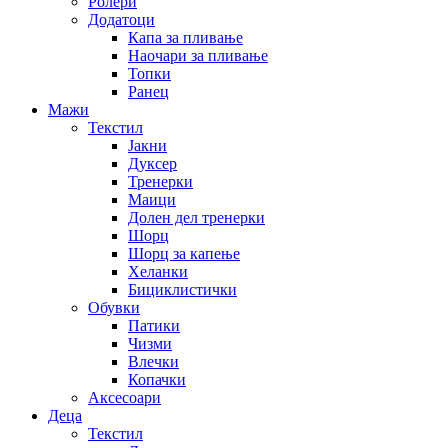
Ролери
Додатоци
Капа за пливање
Наочари за пливање
Топки
Ранец
Мажи
Текстил
Јакни
Дуксер
Тренерки
Маици
Долен дел тренерки
Шорц
Шорц за капење
Хеланки
Бициклистички
Обувки
Патики
Чизми
Влечки
Копачки
Аксесоари
Деца
Текстил