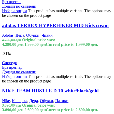
Брз преглед
Додади во омилени
Избери опции
This product has multiple variants. The options may
be chosen on the product page
adidas TERREX HYPERHIKER MID Kids cream
Adidas
,
Деца
,
Обувки
,
Чизми
Original price was:
4.290,00
ден
4.290,00 ден.
1.999,00
ден
Current price is: 1.999,00 ден.
-31%
Спореди
Брз преглед
Додади во омилени
Избери опции
This product has multiple variants. The options may
be chosen on the product page
NIKE TEAM HUSTLE D 10 white/black/gold
Nike
,
Кошарка
,
Деца
,
Обувки
,
Патики
Original price was:
3.890,00
ден
3.890,00 ден.
2.690,00
ден
Current price is: 2.690,00 ден.