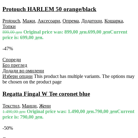
Protouch HARLEM 50 orange/black
Protouch
,
Мажи
,
Аксесоари
,
Опрема
,
Додатоци
,
Кошарка
,
Топки
Original price was: 899,00 ден.
699,00
ден
Current
899,00
ден
price is: 699,00 ден.
-47%
Спореди
Брз преглед
Додади во омилени
Избери опции
This product has multiple variants. The options may
be chosen on the product page
Regatta Fingal W Tee coronet blue
Текстил
,
Маици
,
Жени
Original price was: 1.490,00 ден.
790,00
ден
Current
1.490,00
ден
price is: 790,00 ден.
-50%