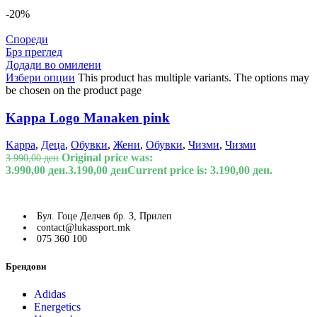
-20%
Спореди
Брз преглед
Додади во омилени
Избери опции
This product has multiple variants. The options may
be chosen on the product page
Kappa Logo Manaken pink
Kappa
,
Деца
,
Обувки
,
Жени
,
Обувки
,
Чизми
,
Чизми
Original price was:
3.990,00
ден
3.990,00 ден.
3.190,00
ден
Current price is: 3.190,00 ден.
Бул. Гоце Делчев бр. 3, Прилеп
contact@lukassport.mk
075 360 100
Брендови
Adidas
Energetics