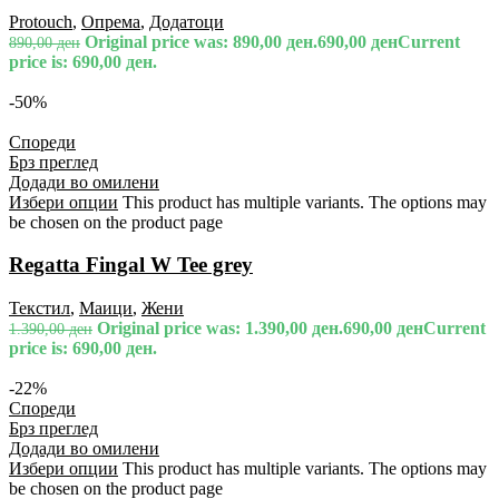
Protouch
,
Опрема
,
Додатоци
Original price was: 890,00 ден.
690,00
ден
Current
890,00
ден
price is: 690,00 ден.
-50%
Спореди
Брз преглед
Додади во омилени
Избери опции
This product has multiple variants. The options may
be chosen on the product page
Regatta Fingal W Tee grey
Текстил
,
Маици
,
Жени
Original price was: 1.390,00 ден.
690,00
ден
Current
1.390,00
ден
price is: 690,00 ден.
-22%
Спореди
Брз преглед
Додади во омилени
Избери опции
This product has multiple variants. The options may
be chosen on the product page