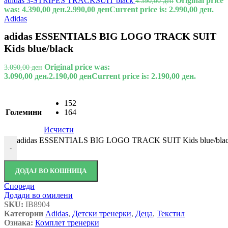
adidas 3-STRIPES TRACKSUIT black
Original price
4.390,00
ден
was: 4.390,00 ден.
2.990,00
ден
Current price is: 2.990,00 ден.
Adidas
adidas ESSENTIALS BIG LOGO TRACK SUIT
Kids blue/black
Original price was:
3.090,00
ден
3.090,00 ден.
2.190,00
ден
Current price is: 2.190,00 ден.
152
Големини
164
Исчисти
adidas ESSENTIALS BIG LOGO TRACK SUIT Kids blue/blac
-
ДОДАЈ ВО КОШНИЦА
Спореди
Додади во омилени
SKU:
IB8904
Категории
Adidas
,
Детски тренерки
,
Деца
,
Текстил
Ознака:
Комплет тренерки