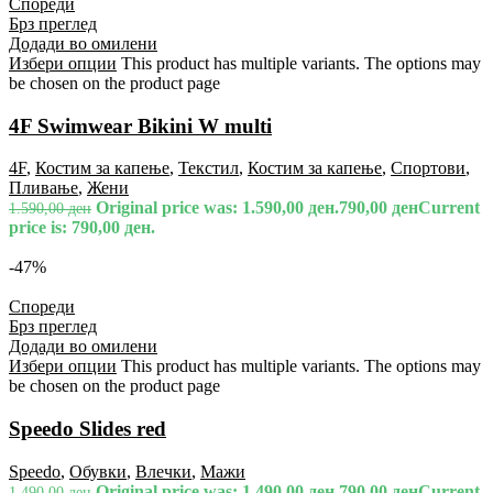
Спореди
Брз преглед
Додади во омилени
Избери опции
This product has multiple variants. The options may
be chosen on the product page
4F Swimwear Bikini W multi
4F
,
Костим за капење
,
Текстил
,
Костим за капење
,
Спортови
,
Пливање
,
Жени
Original price was: 1.590,00 ден.
790,00
ден
Current
1.590,00
ден
price is: 790,00 ден.
-47%
Спореди
Брз преглед
Додади во омилени
Избери опции
This product has multiple variants. The options may
be chosen on the product page
Speedo Slides red
Speedo
,
Обувки
,
Влечки
,
Мажи
Original price was: 1.490,00 ден.
790,00
ден
Current
1.490,00
ден