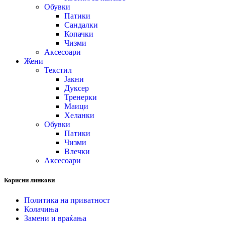
Обувки
Патики
Сандалки
Копачки
Чизми
Аксесоари
Жени
Текстил
Јакни
Дуксер
Тренерки
Маици
Хеланки
Обувки
Патики
Чизми
Влечки
Аксесоари
Корисни линкови
Политика на приватност
Колачиња
Замени и враќања