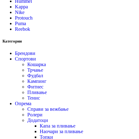
Hummel
Kappa
Nike
Protouch
Puma
Reebok
Категории
Брендови
Спортови
Кошарка
Трчање
Фудбал
Кампинг
Фитнес
Пливање
Тенис
Опрема
Справи за вежбање
Ролери
Додатоци
Капа за пливање
Наочари за пливање
Топки