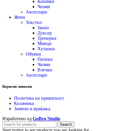
Копачки
Чизми
Аксесоари
Жени
Текстил
Јакни
Дуксер
Тренерки
Маици
Хеланки
Обувки
Патики
Чизми
Влечки
Аксесоари
Корисни линкови
Политика на приватност
Колачиња
Замени и враќања
Изработено од
GoBro Studio
Search
Start typing to see products you are looking for.