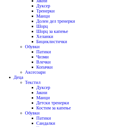
Јакни
Дуксер
Тренерки
Маици
Долен дел тренерки
Шорц
Шорц за капење
Хеланки
Бициклистички
Обувки
Патики
Чизми
Влечки
Копачки
Аксесоари
Деца
Текстил
Дуксер
Јакни
Маици
Детски тренерки
Костим за капење
Обувки
Патики
Сандалки