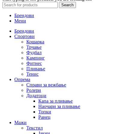
Search
Брендови
Мени
Брендови
Спортови
Кошарка
Трчање
Фудбал
Кампинг
Фитнес
Пливање
Тенис
Опрема
Справи за вежбање
Ролери
Додатоци
Капа за пливање
Наочари за пливање
Топки
Ранец
Мажи
Текстил
Јакни