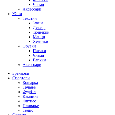
Чизми
Аксесоари
Жени
Текстил
Јакни
Дуксер
Тренерки
Маици
Хеланки
Обувки
Патики
Чизми
Влечки
Аксесоари
Брендови
Спортови
Кошарка
Трчање
Фудбал
Кампинг
Фитнес
Пливање
Тенис
Опрема