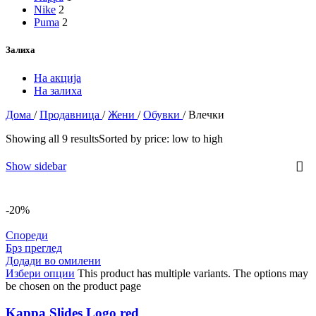
Nike
2
Puma
2
Залиха
На акција
На залиха
Дома
/
Продавница
/
Жени
/
Обувки
/
Влечки
Showing all 9 results
Sorted by price: low to high
Show sidebar
-20%
Спореди
Брз преглед
Додади во омилени
Избери опции
This product has multiple variants. The options may
be chosen on the product page
Kappa Slides Logo red