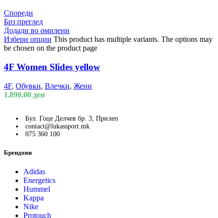
Спореди
Брз преглед
Додади во омилени
Избери опции
This product has multiple variants. The options may
be chosen on the product page
4F Women Slides yellow
4F
,
Обувки
,
Влечки
,
Жени
1.890,00
ден
Бул. Гоце Делчев бр. 3, Прилеп
contact@lukassport.mk
075 360 100
Брендови
Adidas
Energetics
Hummel
Kappa
Nike
Protouch