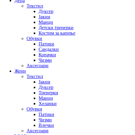
Деца
Текстил
Дуксер
Јакни
Маици
Детски тренерки
Костим за капење
Обувки
Патики
Сандалки
Копачки
Чизми
Аксесоари
Жени
Текстил
Јакни
Дуксер
Тренерки
Маици
Хеланки
Обувки
Патики
Чизми
Влечки
Аксесоари