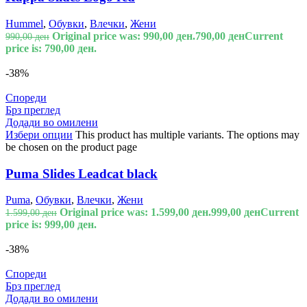
Hummel
,
Обувки
,
Влечки
,
Жени
Original price was: 990,00 ден.
790,00
ден
Current
990,00
ден
price is: 790,00 ден.
-38%
Спореди
Брз преглед
Додади во омилени
Избери опции
This product has multiple variants. The options may
be chosen on the product page
Puma Slides Leadcat black
Puma
,
Обувки
,
Влечки
,
Жени
Original price was: 1.599,00 ден.
999,00
ден
Current
1.599,00
ден
price is: 999,00 ден.
-38%
Спореди
Брз преглед
Додади во омилени