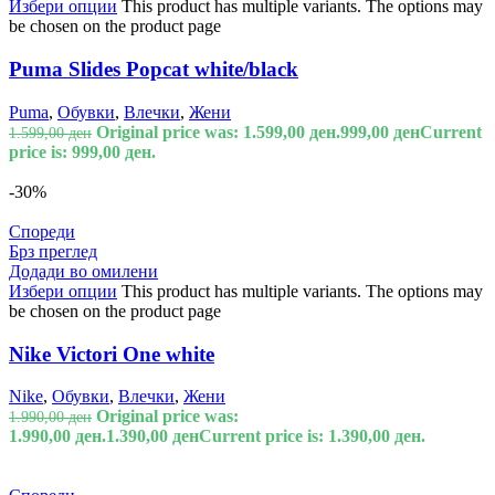
Избери опции
This product has multiple variants. The options may
be chosen on the product page
Puma Slides Popcat white/black
Puma
,
Обувки
,
Влечки
,
Жени
Original price was: 1.599,00 ден.
999,00
ден
Current
1.599,00
ден
price is: 999,00 ден.
-30%
Спореди
Брз преглед
Додади во омилени
Избери опции
This product has multiple variants. The options may
be chosen on the product page
Nike Victori One white
Nike
,
Обувки
,
Влечки
,
Жени
Original price was:
1.990,00
ден
1.990,00 ден.
1.390,00
ден
Current price is: 1.390,00 ден.