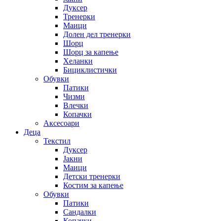
Дуксер
Тренерки
Маици
Долен дел тренерки
Шорц
Шорц за капење
Хеланки
Бициклистички
Обувки
Патики
Чизми
Влечки
Копачки
Аксесоари
Деца
Текстил
Дуксер
Јакни
Маици
Детски тренерки
Костим за капење
Обувки
Патики
Сандалки
Копачки