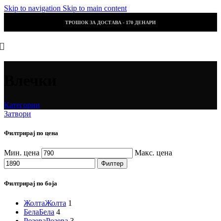
Skip to navigation
Skip to main content
ТРОШОК ЗА ДОСТАВА - 170 ДЕНАРИ
Влечки
Категории
Затвори
Филтрирај по цена
Мин. цена
Макс. цена
Филтер
Филтрирај по боја
Жолта
Жолта
1
Бела
Бела
4
Розева
Розева
3