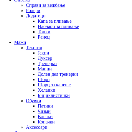
Справи за вежбање
Ролери
Додатоци
Капа за пливање
Наочари за пливање
Топки
Ранец
Мажи
Текстил
Јакни
Дуксер
Тренерки
Маици
Долен дел тренерки
Шорц
Шорц за капење
Хеланки
Бициклистички
Обувки
Патики
Чизми
Влечки
Копачки
Аксесоари