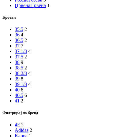
Црвена
Црвена
1
Броеви
35.5
2
36
4
36.5
2
37
7
37 1/3
4
37.5
2
38
9
38.5
2
38 2/3
4
39
8
39 1/3
4
40
6
40.5
6
41
2
Филтрирај по бренд
4F
2
Adidas
2
Kappa
1