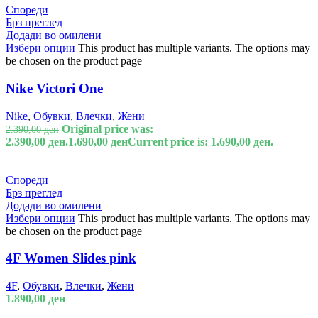
Спореди
Брз преглед
Додади во омилени
Избери опции
This product has multiple variants. The options may
be chosen on the product page
Nike Victori One
Nike
,
Обувки
,
Влечки
,
Жени
Original price was:
2.390,00
ден
2.390,00 ден.
1.690,00
ден
Current price is: 1.690,00 ден.
Спореди
Брз преглед
Додади во омилени
Избери опции
This product has multiple variants. The options may
be chosen on the product page
4F Women Slides pink
4F
,
Обувки
,
Влечки
,
Жени
1.890,00
ден