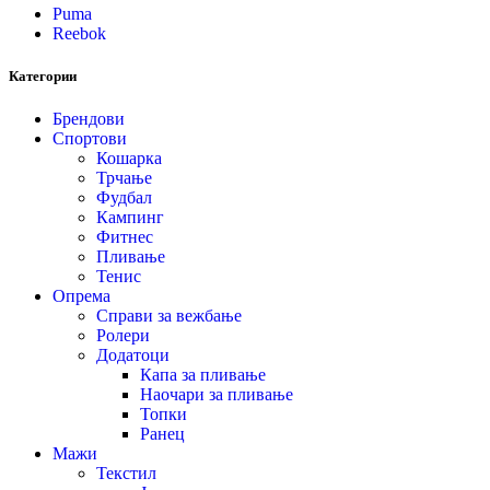
Puma
Reebok
Категории
Брендови
Спортови
Кошарка
Трчање
Фудбал
Кампинг
Фитнес
Пливање
Тенис
Опрема
Справи за вежбање
Ролери
Додатоци
Капа за пливање
Наочари за пливање
Топки
Ранец
Мажи
Текстил