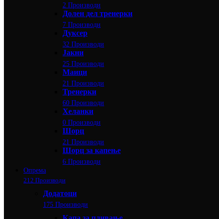
2 Производи
Долен дел тренерки
7 Производи
Дуксер
32 Производи
Јакни
25 Производи
Маици
21 Производи
Тренерки
60 Производи
Хеланки
0 Производи
Шорц
21 Производи
Шорц за капење
6 Производи
Опрема
212 Производи
Додатоци
175 Производи
Капа за пливање