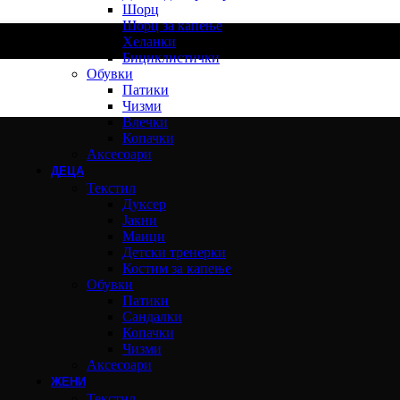
Шорц
Шорц за капење
Хеланки
Бициклистички
Обувки
Патики
Чизми
Влечки
Копачки
Аксесоари
ДЕЦА
Текстил
Дуксер
Јакни
Маици
Детски тренерки
Костим за капење
Обувки
Патики
Сандалки
Копачки
Чизми
Аксесоари
ЖЕНИ
Текстил