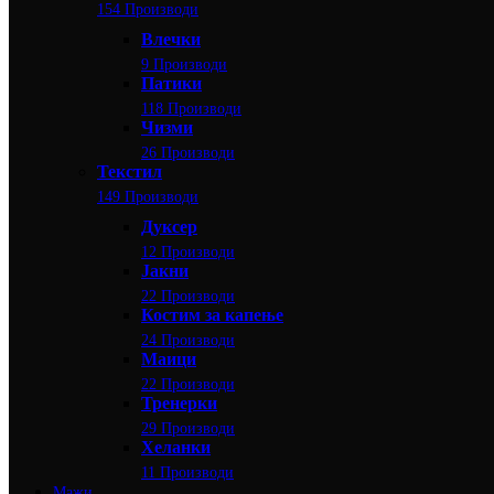
154 Производи
Влечки
9 Производи
Патики
118 Производи
Чизми
26 Производи
Текстил
149 Производи
Дуксер
12 Производи
Јакни
22 Производи
Костим за капење
24 Производи
Маици
22 Производи
Тренерки
29 Производи
Хеланки
11 Производи
Мажи