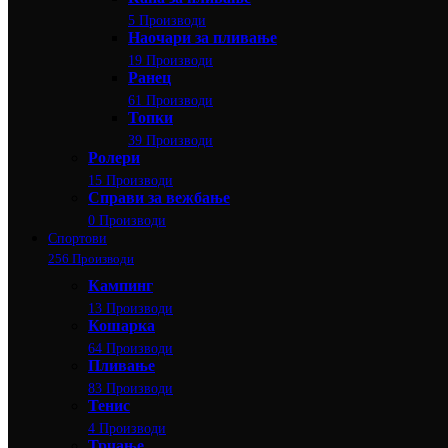
5 Производи
Наочари за пливање
19 Производи
Ранец
61 Производи
Топки
39 Производи
Ролери
15 Производи
Справи за вежбање
0 Производи
Спортови
256 Производи
Кампинг
13 Производи
Кошарка
64 Производи
Пливање
83 Производи
Тенис
4 Производи
Трчање