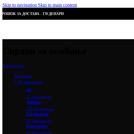
Skip to navigation
Skip to main content
ТРОШОК ЗА ДОСТАВА - 170 ДЕНАРИ
Справи за вежбање
Категории
Брендови
1.101 Производи
4F
27 Производи
Adidas
476 Производи
Eastbound
11 Производи
Energetics
43 Производи