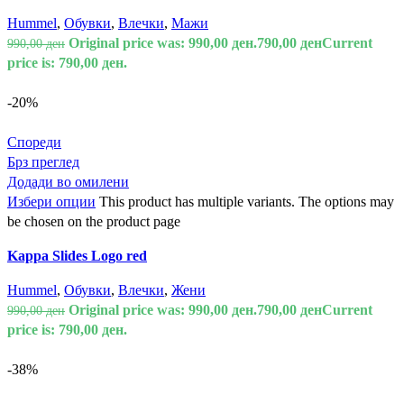
Hummel
,
Обувки
,
Влечки
,
Мажи
Original price was: 990,00 ден.
790,00
ден
Current
990,00
ден
price is: 790,00 ден.
-20%
Спореди
Брз преглед
Додади во омилени
Избери опции
This product has multiple variants. The options may
be chosen on the product page
Kappa Slides Logo red
Hummel
,
Обувки
,
Влечки
,
Жени
Original price was: 990,00 ден.
790,00
ден
Current
990,00
ден
price is: 790,00 ден.
-38%