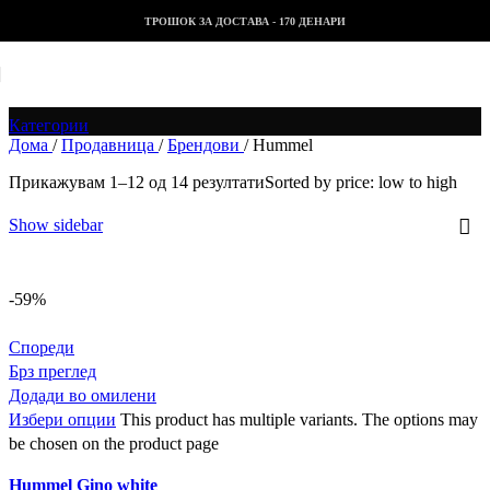
Skip to navigation
Skip to main content
ТРОШОК ЗА ДОСТАВА - 170 ДЕНАРИ
Hummel
Категории
Дома
/
Продавница
/
Брендови
/
Hummel
Прикажувам 1–12 од 14 резултати
Sorted by price: low to high
Show sidebar
-59%
Спореди
Брз преглед
Додади во омилени
Избери опции
This product has multiple variants. The options may
be chosen on the product page
Hummel Gino white