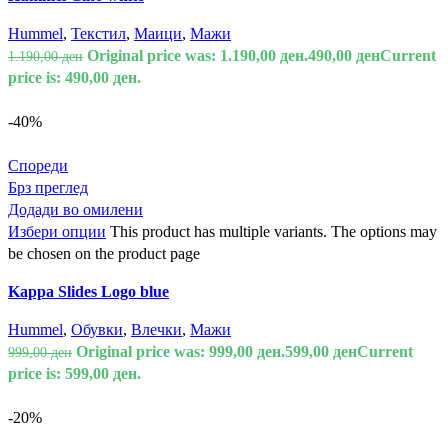
Hummel
,
Текстил
,
Маици
,
Мажи
Original price was: 1.190,00 ден.
490,00
ден
Current
1.190,00
ден
price is: 490,00 ден.
-40%
Спореди
Брз преглед
Додади во омилени
Избери опции
This product has multiple variants. The options may
be chosen on the product page
Kappa Slides Logo blue
Hummel
,
Обувки
,
Влечки
,
Мажи
Original price was: 999,00 ден.
599,00
ден
Current
999,00
ден
price is: 599,00 ден.
-20%