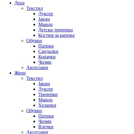
Деца
Текстил
Дуксер
Јакни
Маици
Детски тренерки
Костим за капење
Обувки
Патики
Сандалки
Копачки
Чизми
Аксесоари
Жени
Текстил
Јакни
Дуксер
Тренерки
Маици
Хеланки
Обувки
Патики
Чизми
Влечки
Аксесоари