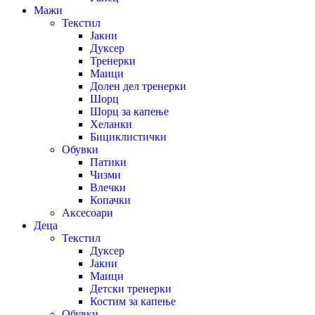
Мажи
Текстил
Јакни
Дуксер
Тренерки
Маици
Долен дел тренерки
Шорц
Шорц за капење
Хеланки
Бициклистички
Обувки
Патики
Чизми
Влечки
Копачки
Аксесоари
Деца
Текстил
Дуксер
Јакни
Маици
Детски тренерки
Костим за капење
Обувки