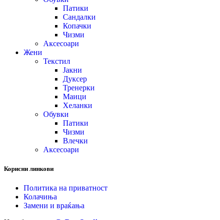
Патики
Сандалки
Копачки
Чизми
Аксесоари
Жени
Текстил
Јакни
Дуксер
Тренерки
Маици
Хеланки
Обувки
Патики
Чизми
Влечки
Аксесоари
Корисни линкови
Политика на приватност
Колачиња
Замени и враќања