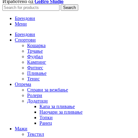
Изработено од
GoBro Studio
Search
Брендови
Мени
Брендови
Спортови
Кошарка
Трчање
Фудбал
Кампинг
Фитнес
Пливање
Тенис
Опрема
Справи за вежбање
Ролери
Додатоци
Капа за пливање
Наочари за пливање
Топки
Ранец
Мажи
Текстил