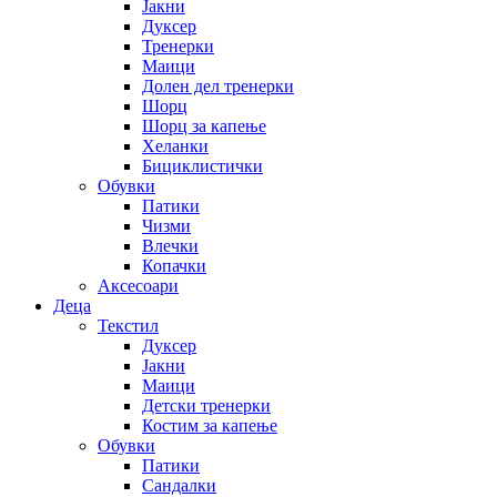
Јакни
Дуксер
Тренерки
Маици
Долен дел тренерки
Шорц
Шорц за капење
Хеланки
Бициклистички
Обувки
Патики
Чизми
Влечки
Копачки
Аксесоари
Деца
Текстил
Дуксер
Јакни
Маици
Детски тренерки
Костим за капење
Обувки
Патики
Сандалки