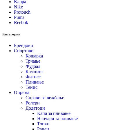
Kappa
Nike
Protouch
Puma
Reebok
Категории
Брендови
Спортови
Кошарка
Трчање
Фудбал
Кампинг
Фитнес
Пливање
Тенис
Опрема
Справи за вежбање
Ролери
Додатоци
Капа за пливање
Наочари за пливање
Топки
Ранец