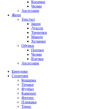
Копачки
Чизми
Аксесоари
Жени
Текстил
Јакни
Дуксер
Тренерки
Маици
Хеланки
Обувки
Патики
Чизми
Влечки
Аксесоари
Брендови
Спортови
Кошарка
Трчање
Фудбал
Кампинг
Фитнес
Пливање
Тенис