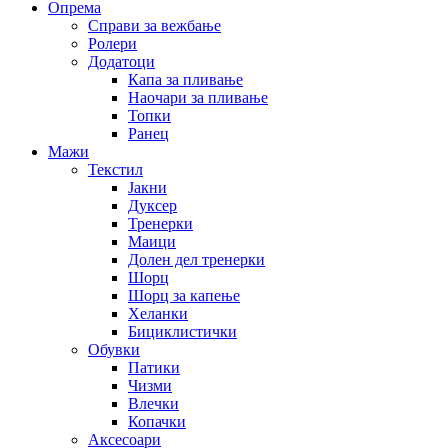
Опрема
Справи за вежбање
Ролери
Додатоци
Капа за пливање
Наочари за пливање
Топки
Ранец
Мажи
Текстил
Јакни
Дуксер
Тренерки
Маици
Долен дел тренерки
Шорц
Шорц за капење
Хеланки
Бициклистички
Обувки
Патики
Чизми
Влечки
Копачки
Аксесоари