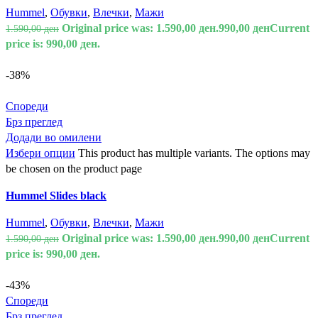
Hummel
,
Обувки
,
Влечки
,
Мажи
Original price was: 1.590,00 ден.
990,00
ден
Current
1.590,00
ден
price is: 990,00 ден.
-38%
Спореди
Брз преглед
Додади во омилени
Избери опции
This product has multiple variants. The options may
be chosen on the product page
Hummel Slides black
Hummel
,
Обувки
,
Влечки
,
Мажи
Original price was: 1.590,00 ден.
990,00
ден
Current
1.590,00
ден
price is: 990,00 ден.
-43%
Спореди
Брз преглед