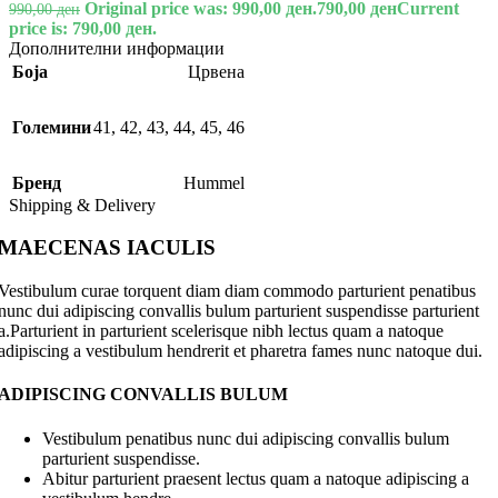
Original price was: 990,00 ден.
790,00
ден
Current
990,00
ден
price is: 790,00 ден.
Дополнителни информации
Боја
Црвена
Големини
41
,
42
,
43
,
44
,
45
,
46
Бренд
Hummel
Shipping & Delivery
MAECENAS IACULIS
Vestibulum curae torquent diam diam commodo parturient penatibus
nunc dui adipiscing convallis bulum parturient suspendisse parturient
a.Parturient in parturient scelerisque nibh lectus quam a natoque
adipiscing a vestibulum hendrerit et pharetra fames nunc natoque dui.
ADIPISCING CONVALLIS BULUM
Vestibulum penatibus nunc dui adipiscing convallis bulum
parturient suspendisse.
Abitur parturient praesent lectus quam a natoque adipiscing a