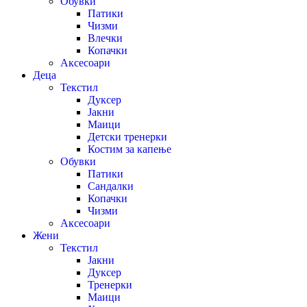
Обувки
Патики
Чизми
Влечки
Копачки
Аксесоари
Деца
Текстил
Дуксер
Јакни
Маици
Детски тренерки
Костим за капење
Обувки
Патики
Сандалки
Копачки
Чизми
Аксесоари
Жени
Текстил
Јакни
Дуксер
Тренерки
Маици