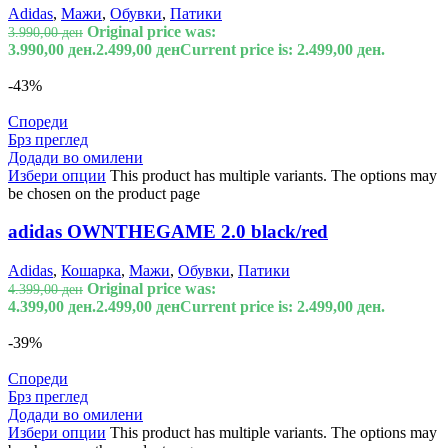
Adidas
,
Мажи
,
Обувки
,
Патики
Original price was:
3.990,00
ден
3.990,00 ден.
2.499,00
ден
Current price is: 2.499,00 ден.
-43%
Спореди
Брз преглед
Додади во омилени
Избери опции
This product has multiple variants. The options may
be chosen on the product page
adidas OWNTHEGAME 2.0 black/red
Adidas
,
Кошарка
,
Мажи
,
Обувки
,
Патики
Original price was:
4.399,00
ден
4.399,00 ден.
2.499,00
ден
Current price is: 2.499,00 ден.
-39%
Спореди
Брз преглед
Додади во омилени
Избери опции
This product has multiple variants. The options may