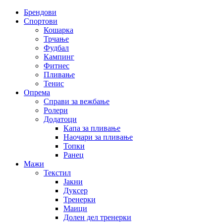
Брендови
Спортови
Кошарка
Трчање
Фудбал
Кампинг
Фитнес
Пливање
Тенис
Опрема
Справи за вежбање
Ролери
Додатоци
Капа за пливање
Наочари за пливање
Топки
Ранец
Мажи
Текстил
Јакни
Дуксер
Тренерки
Маици
Долен дел тренерки