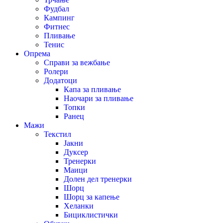
Фудбал
Кампинг
Фитнес
Пливање
Тенис
Опрема
Справи за вежбање
Ролери
Додатоци
Капа за пливање
Наочари за пливање
Топки
Ранец
Мажи
Текстил
Јакни
Дуксер
Тренерки
Маици
Долен дел тренерки
Шорц
Шорц за капење
Хеланки
Бициклистички