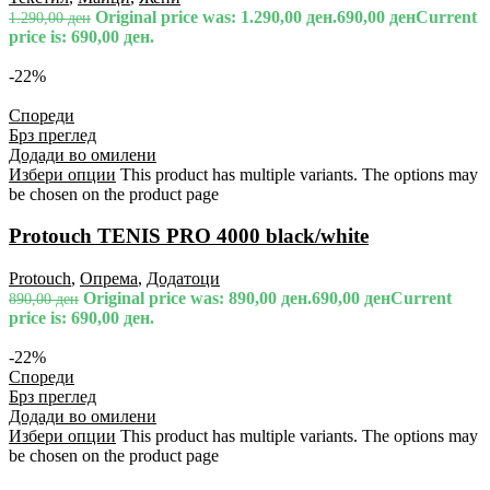
Original price was: 1.290,00 ден.
690,00
ден
Current
1.290,00
ден
price is: 690,00 ден.
-22%
Спореди
Брз преглед
Додади во омилени
Избери опции
This product has multiple variants. The options may
be chosen on the product page
Protouch TENIS PRO 4000 black/white
Protouch
,
Опрема
,
Додатоци
Original price was: 890,00 ден.
690,00
ден
Current
890,00
ден
price is: 690,00 ден.
-22%
Спореди
Брз преглед
Додади во омилени
Избери опции
This product has multiple variants. The options may
be chosen on the product page