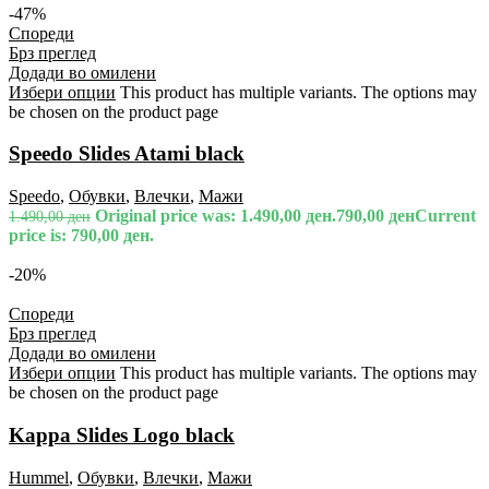
-47%
Спореди
Брз преглед
Додади во омилени
Избери опции
This product has multiple variants. The options may
be chosen on the product page
Speedo Slides Atami black
Speedo
,
Обувки
,
Влечки
,
Мажи
Original price was: 1.490,00 ден.
790,00
ден
Current
1.490,00
ден
price is: 790,00 ден.
-20%
Спореди
Брз преглед
Додади во омилени
Избери опции
This product has multiple variants. The options may
be chosen on the product page
Kappa Slides Logo black
Hummel
,
Обувки
,
Влечки
,
Мажи