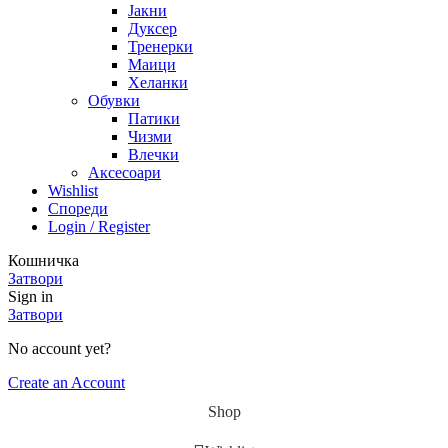
Јакни
Дуксер
Тренерки
Маици
Хеланки
Обувки
Патики
Чизми
Влечки
Аксесоари
Wishlist
Спореди
Login / Register
Кошничка
Затвори
Sign in
Затвори
No account yet?
Create an Account
Shop