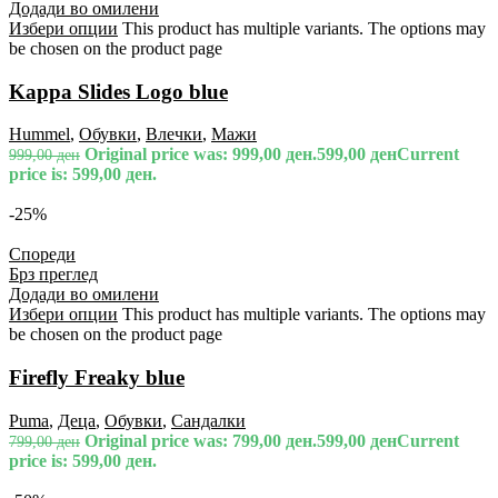
Додади во омилени
Избери опции
This product has multiple variants. The options may
be chosen on the product page
Kappa Slides Logo blue
Hummel
,
Обувки
,
Влечки
,
Мажи
Original price was: 999,00 ден.
599,00
ден
Current
999,00
ден
price is: 599,00 ден.
-25%
Спореди
Брз преглед
Додади во омилени
Избери опции
This product has multiple variants. The options may
be chosen on the product page
Firefly Freaky blue
Puma
,
Деца
,
Обувки
,
Сандалки
Original price was: 799,00 ден.
599,00
ден
Current
799,00
ден
price is: 599,00 ден.