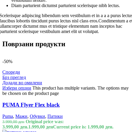
vestibulum hendre.
Diam parturient dictumst parturient scelerisque nibh lectus.
Scelerisque adipiscing bibendum sem vestibulum et in a a a purus lectu
faucibus lobortis tincidunt purus lectus nisl class eros.Condimentum a e
ullamcorper dictumst mus et tristique elementum nam inceptos hac
parturient scelerisque vestibulum amet elit ut volutpat.
Поврзани продукти
-50%
Спореди
Брз преглед
Додади во омилени
Избери опции
This product has multiple variants. The options may
be chosen on the product page
PUMA Flyer Flex black
Puma
,
Мажи
,
Обувки
,
Патики
Original price was:
3.999,00
ден
3.999,00 ден.
1.999,00
ден
Current price is: 1.999,00 ден.