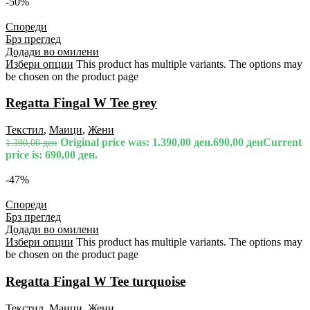
-50%
Спореди
Брз преглед
Додади во омилени
Избери опции
This product has multiple variants. The options may
be chosen on the product page
Regatta Fingal W Tee grey
Текстил
,
Маици
,
Жени
Original price was: 1.390,00 ден.
690,00
ден
Current
1.390,00
ден
price is: 690,00 ден.
-47%
Спореди
Брз преглед
Додади во омилени
Избери опции
This product has multiple variants. The options may
be chosen on the product page
Regatta Fingal W Tee turquoise
Текстил
,
Маици
,
Жени