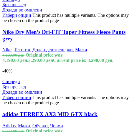
Брз преглед
Додади во омилени
Избери опции
This product has multiple variants. The options may
be chosen on the product page
Nike Dry Men’s Dri-FIT Taper Fitness Fleece Pants
grey
Nike
,
Текстил
,
Долен дел тренерки
,
Мажи
Original price was:
4.190,00
ден
4.190,00 ден.
3.290,00
ден
Current price is: 3.290,00 ден.
-40%
Спореди
Брз преглед
Додади во омилени
Избери опции
This product has multiple variants. The options may
be chosen on the product page
adidas TERREX AX3 MID GTX black
Adidas
,
Мажи
,
Обувки
,
Чизми
Original price was:
9.990,00
ден