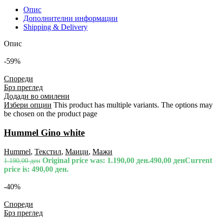
Опис
Дополнителни информации
Shipping & Delivery
Опис
-59%
Спореди
Брз преглед
Додади во омилени
Избери опции
This product has multiple variants. The options may
be chosen on the product page
Hummel Gino white
Hummel
,
Текстил
,
Маици
,
Мажи
Original price was: 1.190,00 ден.
490,00
ден
Current
1.190,00
ден
price is: 490,00 ден.
-40%
Спореди
Брз преглед