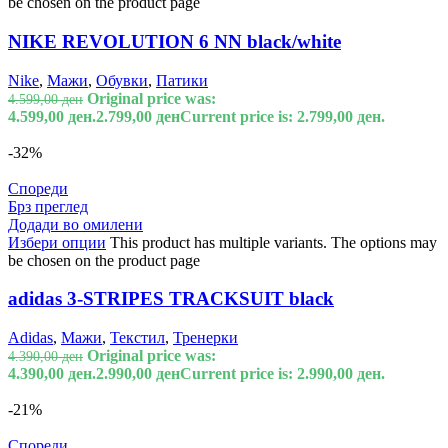
be chosen on the product page
NIKE REVOLUTION 6 NN black/white
Nike
,
Мажи
,
Обувки
,
Патики
Original price was:
4.599,00
ден
4.599,00 ден.
2.799,00
ден
Current price is: 2.799,00 ден.
-32%
Спореди
Брз преглед
Додади во омилени
Избери опции
This product has multiple variants. The options may
be chosen on the product page
adidas 3-STRIPES TRACKSUIT black
Adidas
,
Мажи
,
Текстил
,
Тренерки
Original price was:
4.390,00
ден
4.390,00 ден.
2.990,00
ден
Current price is: 2.990,00 ден.
-21%
Спореди