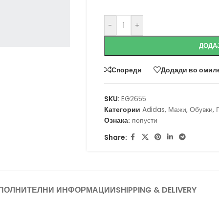
-
+
ДОДА
Спореди
Додади во омил
SKU:
EG2655
Категории
Adidas
,
Мажи
,
Обувки
,
Ознака:
попусти
Share:
ПОЛНИТЕЛНИ ИНФОРМАЦИИ
SHIPPING & DELIVERY