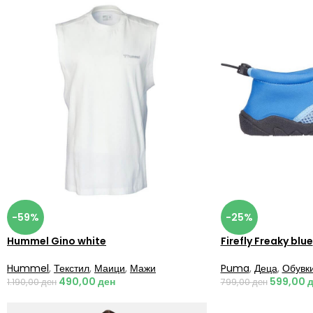
-59%
-25%
Hummel Gino white
Firefly Freaky blue
Hummel
,
Текстил
,
Маици
,
Мажи
Puma
,
Деца
,
Обувк
490,00
ден
599,00
д
1.190,00
ден
799,00
ден