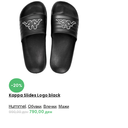
-20%
Kappa Slides Logo black
Hummel
,
Обувки
,
Влечки
,
Мажи
790,00
ден
990,00
ден