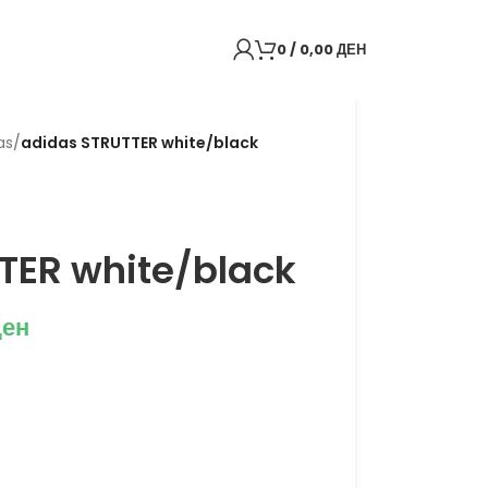
0
/
0,00
ДЕН
as
/
adidas STRUTTER white/black
TER white/black
ден