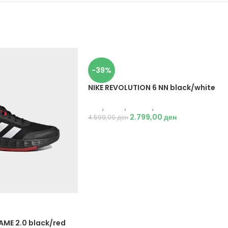
-39%
NIKE REVOLUTION 6 NN black/white
Nike
,
Мажи
,
Обувки
,
Патики
2.799,00
ден
4.599,00
ден
ME 2.0 black/red