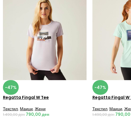
-47%
-47%
Regatta Fingal W Tee
Regatta Fingal W
Текстил
,
Маици
,
Жени
Текстил
,
Маици
,
Же
790,00
ден
790,0
1.490,00
ден
1.490,00
ден