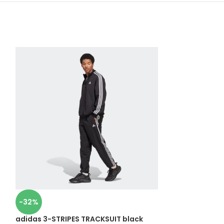
-32%
-21%
adidas 3-STRIPES TRACKSUIT black
Nike Dry Men’s 