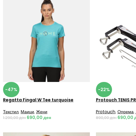
-47%
-22%
Regatta Fingal W Tee turquoise
Protouch TENIS P
Текстил
,
Маици
,
Жени
Protouch
,
Опрема
,
690,00
ден
690,00
1.290,00
ден
890,00
ден