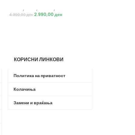
Fleece Pants b
Adidas
,
Мажи
,
Текстил
,
Тренерки
2.990,00
ден
Nike
,
Текстил
,
До
4.390,00
ден
3.29
4.190,00
ден
КОРИСНИ ЛИНКОВИ
Политика на приватност
Колачиња
Замени и враќања