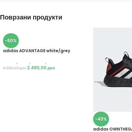
Поврзани продукти
-50%
adidas ADVANTAGE white/grey
Adidas
,
Мажи
,
Обувки
,
Патики
2.490,00
ден
4.990,00
ден
-43%
adidas OWNTHEGA