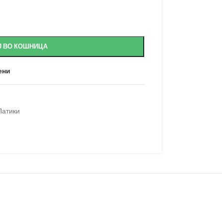
Ј ВО КОШНИЦА
ени
Патики