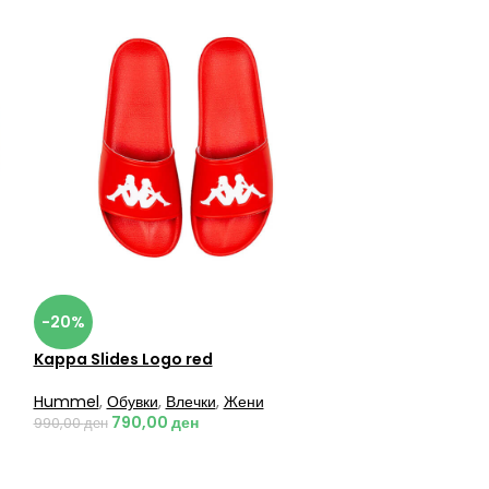
-20%
Kappa Slides Logo red
Hummel
,
Обувки
,
Влечки
,
Жени
790,00
ден
990,00
ден