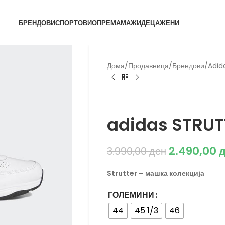
БРЕНДОВИ
СПОРТОВИ
ОПРЕМА
МАЖИ
ДЕЦА
ЖЕНИ
Дома
/
Продавница
/
Брендови
/
Adid
Adidas
adidas STRUT
2.490,00
3.990,00
ден
Strutter – машка колекција
ГОЛЕМИНИ
44
45 1/3
46