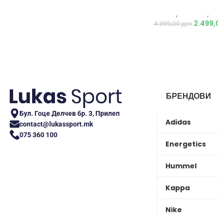
Adidas
,
Кошарка
,
М
2.499
4.399,00
ден
БРЕНДОВИ
Бул. Гоце Делчев бр. 3, Прилеп
Adidas
contact@lukassport.mk
075 360 100
Energetics
Hummel
Kappa
Nike