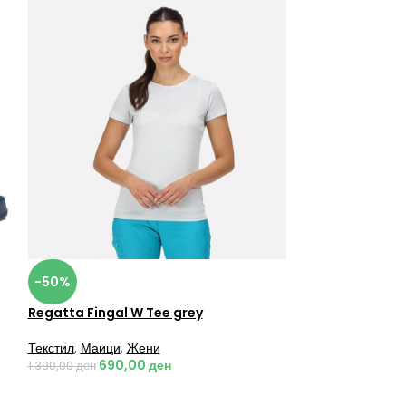
-50%
Regatta Fingal W Tee grey
Текстил
,
Маици
,
Жени
690,00
ден
1.390,00
ден