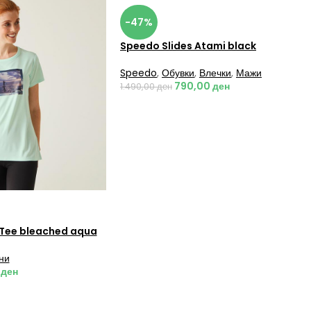
-47%
Speedo Slides Atami black
Speedo
,
Обувки
,
Влечки
,
Мажи
790,00
ден
1.490,00
ден
 Tee bleached aqua
ни
0
ден