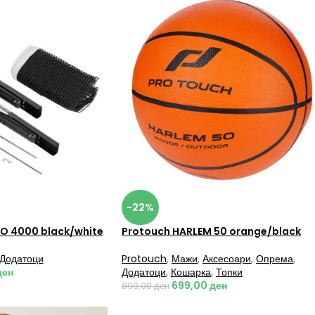
-22%
RO 4000 black/white
Protouch HARLEM 50 orange/black
Додатоци
Protouch
,
Мажи
,
Аксесоари
,
Опрема
,
ден
Додатоци
,
Кошарка
,
Топки
699,00
ден
899,00
ден