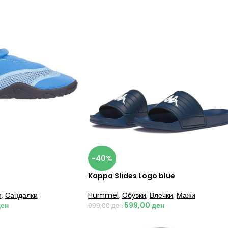
-40%
Kappa Slides Logo blue
и
,
Сандалки
Hummel
,
Обувки
,
Влечки
,
Мажи
ен
599,00
ден
999,00
ден