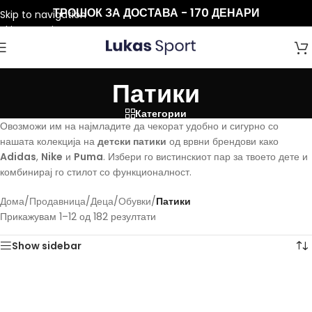
ТРОШОК ЗА ДОСТАВА - 170 ДЕНАРИ
Skip to navigation
Skip to main content
Патики
Категории
Овозможи им на најмладите да чекорат удобно и сигурно со
нашата колекција на
детски патики
од врвни брендови како
Adidas
,
Nike
и
Puma
. Избери го вистинскиот пар за твоето дете и
комбинирај го стилот со функционалност.
Дома
/
Продавница
/
Деца
/
Обувки
/
Патики
Прикажувам 1–12 од 182 резултати
Show sidebar