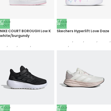
SOLD
SOLD
OUT
OUT
NIKE COURT BOROUGH Low K
Skechers Hyperlift Love Daze
white/burgundy
Skechers
,
Жени
,
Обувки
,
Патики
,
Nike
,
Деца
,
Обувки
,
Патики
Патики
,
Деца
SOLD
SOLD