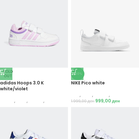
SOLD
-50%
OUT
adidas Hoops 3.0 K
NIKE Pico white
white/violet
Nike
,
Деца
,
Обувки
,
Патики
Adidas
,
Деца
,
Обувки
,
Патики
999,00
ден
1.999,00
ден