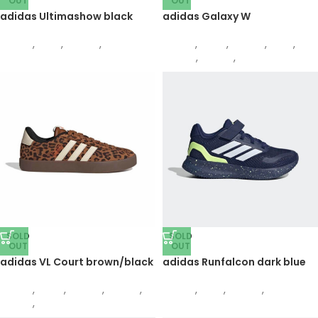
OUT
OUT
adidas Ultimashow black
adidas Galaxy W
Adidas
,
Деца
,
Обувки
,
Патики
Adidas
,
Жени
,
Обувки
,
Деца
,
Обувки
,
Патики
,
Патики
SOLD
SOLD
OUT
OUT
adidas VL Court brown/black
adidas Runfalcon dark blue
Adidas
,
Жени
,
Обувки
,
Патики
,
Adidas
,
Деца
,
Обувки
,
Патики
Патики
,
Деца