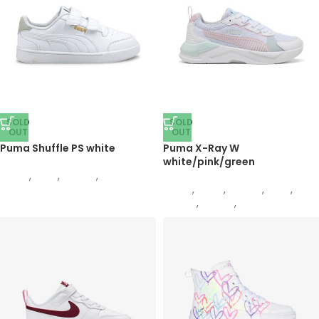
SOLD
SOLD
OUT
OUT
Puma Shuffle PS white
Puma X-Ray W
white/pink/green
Puma
,
Деца
,
Обувки
,
Патики
Puma
,
Жени
,
Обувки
,
Деца
,
Обувки
,
Патики
,
Патики