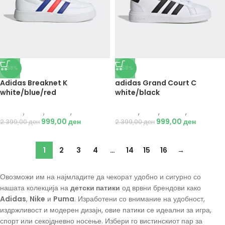
-58%
-58%
Adidas Breaknet K
adidas Grand Court C
white/blue/red
white/black
Adidas
,
Деца
,
Обувки
,
Патики
Adidas
,
Деца
,
Обувки
,
Патики
999,00
ден
999,00
ден
2.399,00
ден
2.399,00
ден
1
2
3
4
…
14
15
16
→
Овозможи им на најмладите да чекорат удобно и сигурно со
нашата колекција на
детски патики
од врвни брендови како
Adidas
,
Nike
и
Puma
. Изработени со внимание на удобност,
издржливост и модерен дизајн, овие патики се идеални за игра,
спорт или секојдневно носење. Избери го вистинскиот пар за