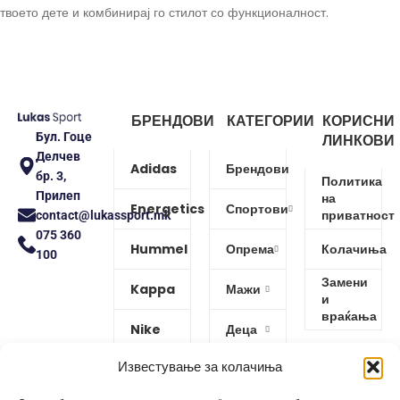
твоето дете и комбинирај го стилот со функционалност.
БРЕНДОВИ
КАТЕГОРИИ
КОРИСНИ
Бул. Гоце
ЛИНКОВИ
Делчев
Adidas
Брендови
бр. 3,
Политика
Прилеп
на
Energetics
Спортови
приватност
contact@lukassport.mk
075 360
Hummel
Опрема
Колачиња
100
Замени
Kappa
Мажи
и
враќања
Nike
Деца
Известување за колачиња
Protouch
Жени