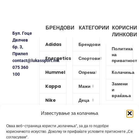
БРЕНДОВИ
КАТЕГОРИИ
КОРИСНИ
Бул. Гоце
ЛИНКОВИ
Делчев
Adidas
Брендови
бр. 3,
Политика
Прилеп
на
Energetics
Спортови
приватност
contact@lukassport.mk
075 360
Hummel
Опрема
Колачиња
100
Замени
Kappa
Мажи
и
враќања
Nike
Деца
Известување за колачиња
Protouch
Жени
Оваа веб-страница користи „колачиња“, за да го подобри
Puma
корисничкото искуство. Доколку ги прифаќате условите притиснете „Се
согласувам“.