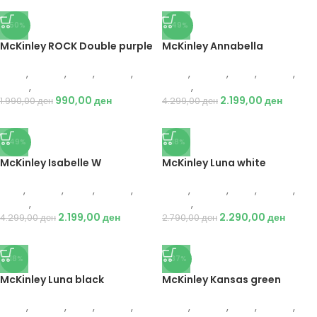
-50%
-49%
McKinley ROCK Double purple
McKinley Annabella
Жени
,
Обувки
,
Деца
,
Обувки
,
Жени
,
Обувки
,
Деца
,
Обувки
,
Чизми
,
Чизми
Чизми
,
Чизми
990,00
ден
2.199,00
ден
1.990,00
ден
4.299,00
ден
-49%
-18%
McKinley Isabelle W
McKinley Luna white
Деца
,
Обувки
,
Жени
,
Обувки
,
Жени
,
Обувки
,
Деца
,
Обувки
,
Чизми
,
Чизми
Чизми
,
Чизми
2.199,00
ден
2.290,00
ден
4.299,00
ден
2.790,00
ден
-18%
-37%
McKinley Luna black
McKinley Kansas green
Жени
,
Обувки
,
Деца
,
Обувки
,
Жени
,
Обувки
,
Деца
,
Обувки
,