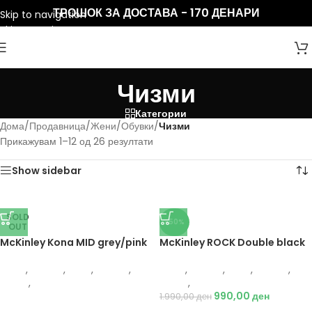
ТРОШОК ЗА ДОСТАВА - 170 ДЕНАРИ
Skip to navigation
Skip to main content
Чизми
Категории
Дома
/
Продавница
/
Жени
/
Обувки
/
Чизми
Прикажувам 1–12 од 26 резултати
Show sidebar
SOLD
-50%
OUT
McKinley Kona MID grey/pink
McKinley ROCK Double black
Жени
,
Обувки
,
Деца
,
Обувки
,
Жени
,
Обувки
,
Деца
,
Обувки
,
Чизми
,
Чизми
Чизми
,
Чизми
990,00
ден
1.990,00
ден