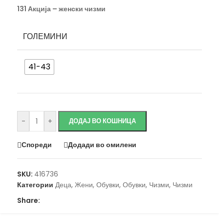
131 Акција – женски чизми
ГОЛЕМИНИ
41-43
Исчисти
-
+
ДОДАЈ ВО КОШНИЦА
Спореди
Додади во омилени
SKU:
416736
Категории
Деца
,
Жени
,
Обувки
,
Обувки
,
Чизми
,
Чизми
Share: