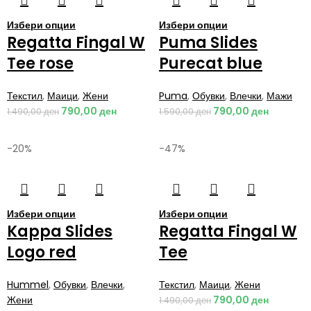
Избери опции
Избери опции
Regatta Fingal W
Puma Slides
Tee rose
Purecat blue
Текстил
,
Маици
,
Жени
Puma
,
Обувки
,
Влечки
,
Мажи
790,00
ден
790,00
ден
1.490,00
ден
1.590,00
ден
-20%
-47%
Избери опции
Избери опции
Kappa Slides
Regatta Fingal W
Logo red
Tee
Hummel
,
Обувки
,
Влечки
,
Текстил
,
Маици
,
Жени
Жени
790,00
ден
1.490,00
ден