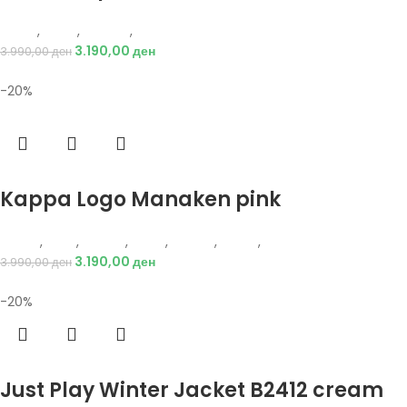
Puma
,
Жени
,
Текстил
,
Тренерки
3.190,00
ден
3.990,00
ден
-20%
Избери опции
Kappa Logo Manaken pink
Kappa
,
Деца
,
Обувки
,
Жени
,
Обувки
,
Чизми
,
Чизми
3.190,00
ден
3.990,00
ден
-20%
Избери опции
Just Play Winter Jacket B2412 cream