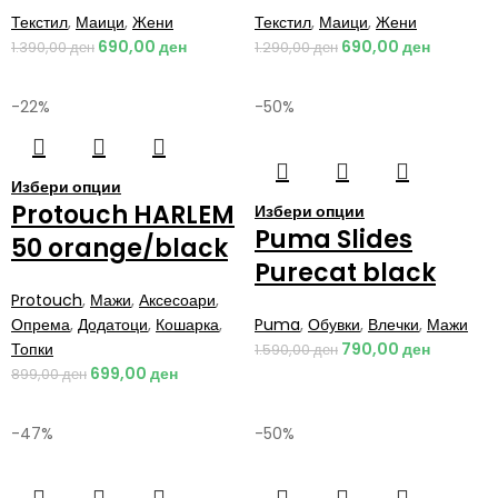
Текстил
,
Маици
,
Жени
Текстил
,
Маици
,
Жени
690,00
ден
690,00
ден
1.390,00
ден
1.290,00
ден
-22%
-50%
Избери опции
Protouch HARLEM
Избери опции
Puma Slides
50 orange/black
Purecat black
Protouch
,
Мажи
,
Аксесоари
,
Опрема
,
Додатоци
,
Кошарка
,
Puma
,
Обувки
,
Влечки
,
Мажи
Топки
790,00
ден
1.590,00
ден
699,00
ден
899,00
ден
-47%
-50%