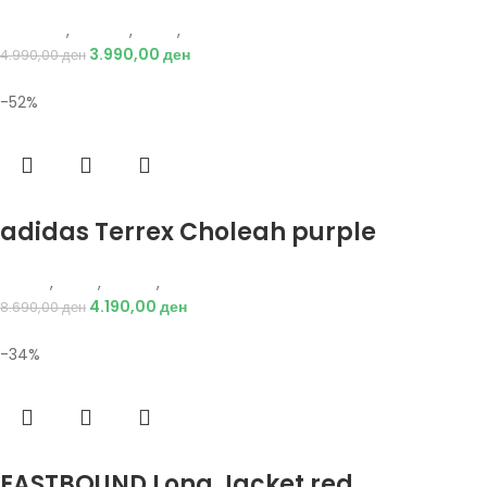
Just Play
,
Текстил
,
Јакни
,
Жени
3.990,00
ден
4.990,00
ден
-52%
Избери опции
adidas Terrex Choleah purple
Adidas
,
Жени
,
Обувки
,
Чизми
4.190,00
ден
8.690,00
ден
-34%
Избери опции
EASTBOUND Long Jacket red