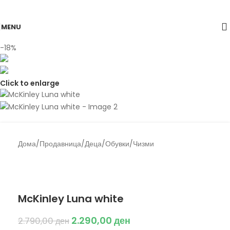
Skip to navigation
Skip to main content
MENU
-18%
Click to enlarge
Дома
/
Продавница
/
Деца
/
Обувки
/
Чизми
Back to products
McKinley
McKinley Luna white
2.290,00
ден
2.790,00
ден