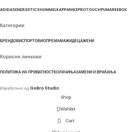
ADIDAS
ENERGETICS
HUMMEL
KAPPA
NIKE
PROTOUCH
PUMA
REEBOK
Категории
БРЕНДОВИ
СПОРТОВИ
ОПРЕМА
МАЖИ
ДЕЦА
ЖЕНИ
Корисни линкови
ПОЛИТИКА НА ПРИВАТНОСТ
КОЛАЧИЊА
ЗАМЕНИ И ВРАЌАЊА
Изработено од
GoBro Studio
Shop
Wishlist
Cart