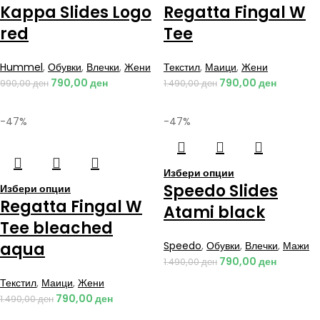
Kappa Slides Logo
Regatta Fingal W
red
Tee
Hummel
,
Обувки
,
Влечки
,
Жени
Текстил
,
Маици
,
Жени
790,00
ден
790,00
ден
990,00
ден
1.490,00
ден
-47%
-47%
Избери опции
Speedo Slides
Избери опции
Regatta Fingal W
Atami black
Tee bleached
aqua
Speedo
,
Обувки
,
Влечки
,
Мажи
790,00
ден
1.490,00
ден
Текстил
,
Маици
,
Жени
790,00
ден
1.490,00
ден