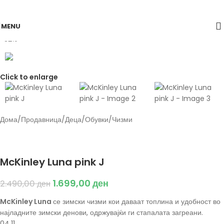
Skip to navigation
Skip to main content
MENU
-32%
Click to enlarge
Дома
/
Продавница
/
Деца
/
Обувки
/
Чизми
Back to products
McKinley
McKinley Luna pink J
1.699,00
ден
2.490,00
ден
McKinley Luna
се зимски чизми кои даваат топлина и удобност во
најладните зимски денови, одржувајќи ги стапалата загреани.
04.11