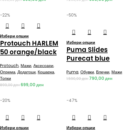
-22%
-50%
Избери опции
Protouch HARLEM
Избери опции
Puma Slides
50 orange/black
Purecat blue
Protouch
,
Мажи
,
Аксесоари
,
Опрема
,
Додатоци
,
Кошарка
,
Puma
,
Обувки
,
Влечки
,
Мажи
Топки
790,00
ден
1.590,00
ден
699,00
ден
899,00
ден
-20%
-47%
Избери опции
Избери опции