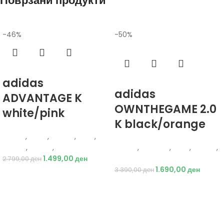
Поврзани продукти
-46%
-50%
Избери опции
adidas
Избери опции
adidas
ADVANTAGE K
OWNTHEGAME 2.0
white/pink
K black/orange
Adidas
,
Жени
,
Обувки
,
Деца
,
Обувки
,
Патики
,
Патики
Adidas
,
Кошарка
,
Деца
,
Обувки
,
1.499,00
ден
Патики
2.799,00
ден
1.690,00
ден
3.390,00
ден