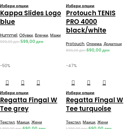
Избери опции
Избери опции
Kappa Slides Logo
Protouch TENIS
blue
PRO 4000
black/white
Hummel
,
Обувки
,
Влечки
,
Мажи
599,00
ден
999,00
ден
Protouch
,
Опрема
,
Додатоци
690,00
ден
890,00
ден
-50%
-47%
Избери опции
Избери опции
Regatta Fingal W
Regatta Fingal W
Tee grey
Tee turquoise
Текстил
,
Маици
,
Жени
Текстил
,
Маици
,
Жени
690,00
ден
690,00
ден
1.390,00
ден
1.290,00
ден