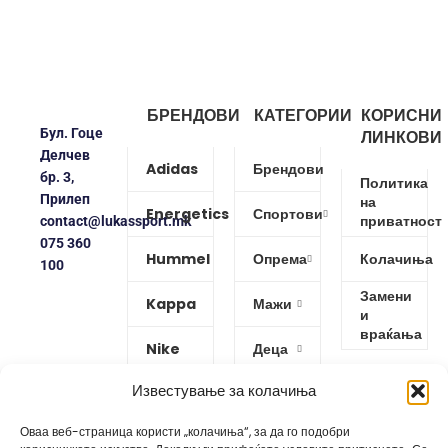
БРЕНДОВИ
КАТЕГОРИИ
КОРИСНИ
Бул. Гоце
ЛИНКОВИ
Делчев
Adidas
Брендови
бр. 3,
Политика
Прилеп
на
Energetics
Спортови
приватност
contact@lukassport.mk
075 360
Hummel
Опрема
Колачиња
100
Замени
Kappa
Мажи
и
враќања
Nike
Деца
Известување за колачиња
Protouch
Жени
Оваа веб-страница користи „колачиња“, за да го подобри
Puma