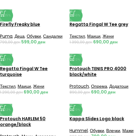
-25%
-50%
Firefly Freaky blue
Regatta Fingal W Tee grey
Puma
,
Деца
,
Обувки
,
Сандалки
Текстил
,
Маици
,
Жени
599,00
ден
690,00
ден
799,00
ден
1.390,00
ден
-47%
-22%
Regatta Fingal W Tee
Protouch TENIS PRO 4000
turquoise
black/white
Текстил
,
Маици
,
Жени
Protouch
,
Опрема
,
Додатоци
690,00
ден
690,00
ден
1.290,00
ден
890,00
ден
-22%
-20%
Protouch HARLEM 50
Kappa Slides Logo black
orange/black
Hummel
,
Обувки
,
Влечки
,
Мажи