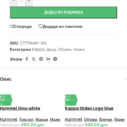
-
+
ДОДАЈ ВО КОШНИЦА
Спореди
Додади во омилени
SKU:
37176MW-A0L
Категории
Kappa
,
Деца
,
Обувки
,
Чизми
Share:
Опис
-59%
-40%
Hummel Gino white
Kappa Slides Logo blue
Hummel
,
Текстил
,
Маици
,
Мажи
Hummel
,
Обувки
,
Влечки
,
Мажи
490,00
ден
599,00
ден
1.190,00
ден
999,00
ден