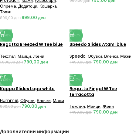
Protouch
,
Мажи
,
Аксесоари
,
790,00
ден
990,00
ден
Опрема
,
Додатоци
,
Кошарка
,
Топки
699,00
ден
899,00
ден
-50%
-47%
Regatta Breezed W Tee blue
Speedo Slides Atami blue
Текстил
,
Маици
,
Жени
Speedo
,
Обувки
,
Влечки
,
Мажи
790,00
ден
790,00
ден
1.590,00
ден
1.490,00
ден
-20%
-47%
Kappa Slides Logo white
Regatta Fingal W Tee
terracotta
Hummel
,
Обувки
,
Влечки
,
Мажи
790,00
ден
Текстил
,
Маици
,
Жени
990,00
ден
790,00
ден
1.490,00
ден
Дополнителни информации