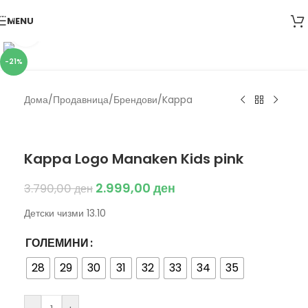
Skip to navigation
MENU
Skip to main content
Click to enlarge
-21%
Дома
/
Продавница
/
Брендови
/
Kappa
Kappa
Kappa Logo Manaken Kids pink
2.999,00
ден
3.790,00
ден
Детски чизми 13.10
ГОЛЕМИНИ
28
29
30
31
32
33
34
35