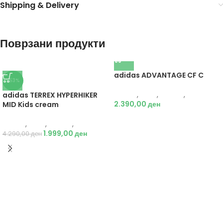
Shipping & Delivery
Поврзани продукти
adidas ADVANTAGE CF C
-53%
Adidas
,
Деца
,
Обувки
,
Патики
adidas TERREX HYPERHIKER
2.390,00
ден
MID Kids cream
Adidas
,
Деца
,
Обувки
,
Чизми
1.999,00
ден
4.290,00
ден