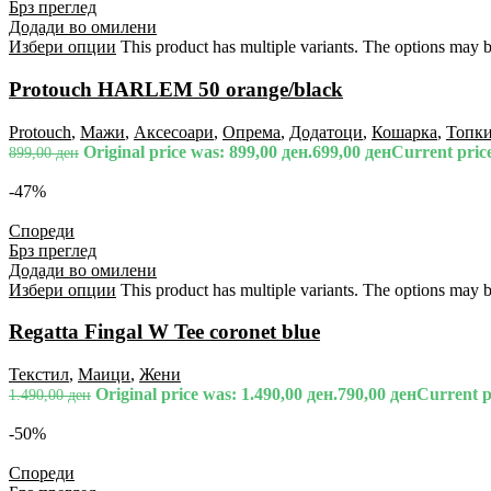
Брз преглед
Додади во омилени
Избери опции
This product has multiple variants. The options may 
Protouch HARLEM 50 orange/black
Protouch
,
Мажи
,
Аксесоари
,
Опрема
,
Додатоци
,
Кошарка
,
Топк
Original price was: 899,00 ден.
699,00
ден
Current price
899,00
ден
-47%
Спореди
Брз преглед
Додади во омилени
Избери опции
This product has multiple variants. The options may 
Regatta Fingal W Tee coronet blue
Текстил
,
Маици
,
Жени
Original price was: 1.490,00 ден.
790,00
ден
Current pr
1.490,00
ден
-50%
Спореди