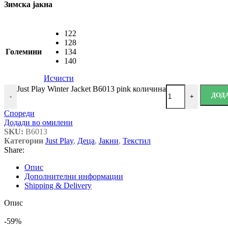
Зимска јакна
122
128
Големини
134
140
Исчисти
Just Play Winter Jacket B6013 pink количина
ДОД
-
+
Спореди
Додади во омилени
SKU:
B6013
Категории
Just Play
,
Деца
,
Јакни
,
Текстил
Share:
Опис
Дополнителни информации
Shipping & Delivery
Опис
-59%