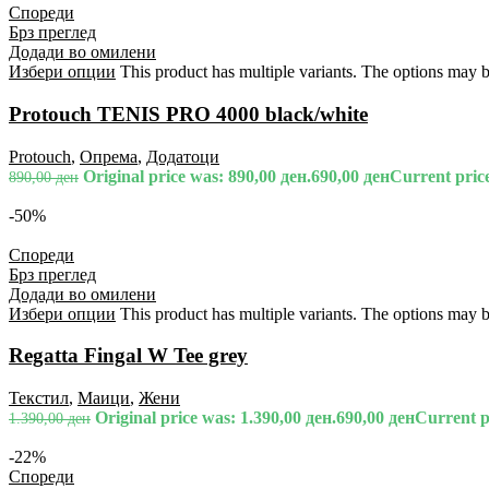
Спореди
Брз преглед
Додади во омилени
Избери опции
This product has multiple variants. The options may 
Protouch TENIS PRO 4000 black/white
Protouch
,
Опрема
,
Додатоци
Original price was: 890,00 ден.
690,00
ден
Current price
890,00
ден
-50%
Спореди
Брз преглед
Додади во омилени
Избери опции
This product has multiple variants. The options may 
Regatta Fingal W Tee grey
Текстил
,
Маици
,
Жени
Original price was: 1.390,00 ден.
690,00
ден
Current pr
1.390,00
ден
-22%
Спореди