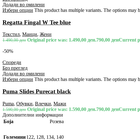
Додади во омилени
Избери опции
This product has multiple variants. The options may 
Regatta Fingal W Tee blue
Текстил
,
Маици
,
Жени
Original price was: 1.490,00 ден.
790,00
ден
Current pr
1.490,00
ден
-50%
Спореди
Брз преглед
Додади во омилени
Избери опции
This product has multiple variants. The options may 
Puma Slides Purecat black
Puma
,
Обувки
,
Влечки
,
Мажи
Original price was: 1.590,00 ден.
790,00
ден
Current pr
1.590,00
ден
Дополнителни информации
Боја
Розева
Големини
122
,
128
,
134
,
140