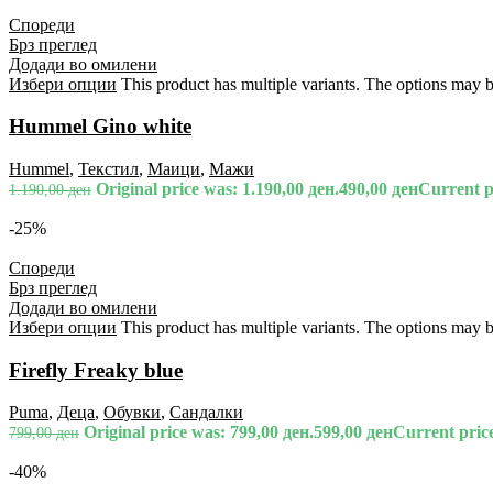
Спореди
Брз преглед
Додади во омилени
Избери опции
This product has multiple variants. The options may 
Hummel Gino white
Hummel
,
Текстил
,
Маици
,
Мажи
Original price was: 1.190,00 ден.
490,00
ден
Current pr
1.190,00
ден
-25%
Спореди
Брз преглед
Додади во омилени
Избери опции
This product has multiple variants. The options may 
Firefly Freaky blue
Puma
,
Деца
,
Обувки
,
Сандалки
Original price was: 799,00 ден.
599,00
ден
Current price
799,00
ден
-40%