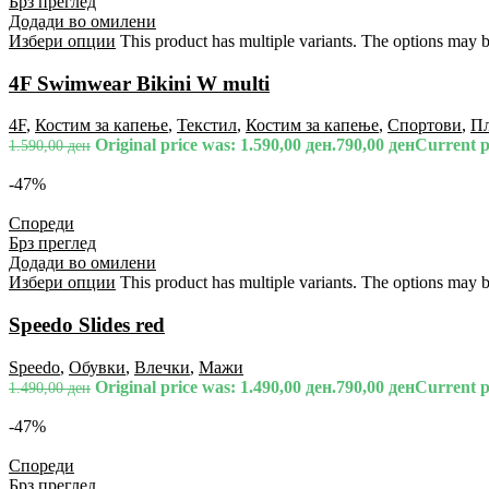
Брз преглед
Додади во омилени
Избери опции
This product has multiple variants. The options may 
4F Swimwear Bikini W multi
4F
,
Костим за капење
,
Текстил
,
Костим за капење
,
Спортови
,
П
Original price was: 1.590,00 ден.
790,00
ден
Current pr
1.590,00
ден
-47%
Спореди
Брз преглед
Додади во омилени
Избери опции
This product has multiple variants. The options may 
Speedo Slides red
Speedo
,
Обувки
,
Влечки
,
Мажи
Original price was: 1.490,00 ден.
790,00
ден
Current pr
1.490,00
ден
-47%
Спореди
Брз преглед