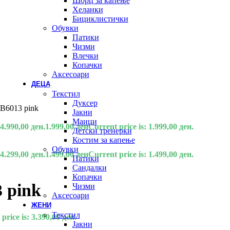
Шорц за капење
Хеланки
Бициклистички
Обувки
Патики
Чизми
Влечки
Копачки
Аксесоари
ДЕЦА
Текстил
Дуксер
t B6013 pink
Јакни
Маици
 4.990,00 ден.
1.999,00
ден
Current price is: 1.999,00 ден.
Детски тренерки
Костим за капење
Обувки
 4.299,00 ден.
1.499,00
ден
Current price is: 1.499,00 ден.
Патики
Сандалки
Копачки
3 pink
Чизми
Аксесоари
ЖЕНИ
Текстил
price is: 3.390,00 ден.
Јакни