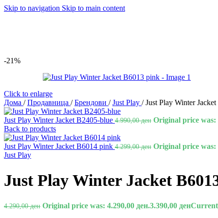
Skip to navigation
Skip to main content
-21%
Click to enlarge
Дома
/
Продавница
/
Брендови
/
Just Play
/
Just Play Winter Jacke
Just Play Winter Jacket B2405-blue
Original price was:
4.990,00
ден
Back to products
Just Play Winter Jacket B6014 pink
Original price was:
4.299,00
ден
Just Play
Just Play Winter Jacket B601
Original price was: 4.290,00 ден.
3.390,00
ден
Current 
4.290,00
ден