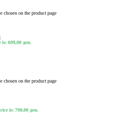
be chosen on the product page
и
 is: 699,00 ден.
be chosen on the product page
ice is: 790,00 ден.