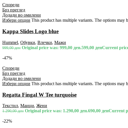
Спореди
Брз преглед
Додади во омилени
Избери опции
This product has multiple variants. The options may 
Kappa Slides Logo blue
Hummel
,
Обувки
,
Влечки
,
Мажи
Original price was: 999,00 ден.
599,00
ден
Current price
999,00
ден
-47%
Спореди
Брз преглед
Додади во омилени
Избери опции
This product has multiple variants. The options may 
Regatta Fingal W Tee turquoise
Текстил
,
Маици
,
Жени
Original price was: 1.290,00 ден.
690,00
ден
Current pr
1.290,00
ден
-22%