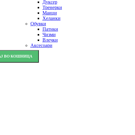
Дуксер
Тренерки
Маици
Хеланки
Обувки
Патики
Чизми
Влечки
Аксесоари
АЈ ВО КОШНИЦА