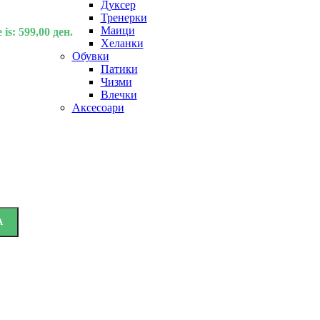
Дуксер
Тренерки
Маици
 is: 599,00 ден.
Хеланки
Обувки
Патики
Чизми
Влечки
Аксесоари
А