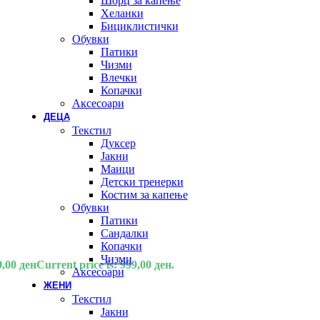
Шорц за капење
Хеланки
Бициклистички
Обувки
Патики
Чизми
Влечки
Копачки
Аксесоари
ДЕЦА
Текстил
Дуксер
Јакни
Маици
Детски тренерки
Костим за капење
Обувки
Патики
Сандалки
Копачки
Чизми
9,00
ден
Current price is: 999,00 ден.
Аксесоари
ЖЕНИ
Текстил
Јакни