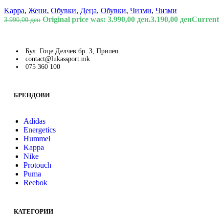
Kappa
,
Жени
,
Обувки
,
Деца
,
Обувки
,
Чизми
,
Чизми
Original price was: 3.990,00 ден.
3.190,00
ден
Current 
3.990,00
ден
Бул. Гоце Делчев бр. 3, Прилеп
contact@lukassport.mk
075 360 100
БРЕНДОВИ
Adidas
Energetics
Hummel
Kappa
Nike
Protouch
Puma
Reebok
КАТЕГОРИИ