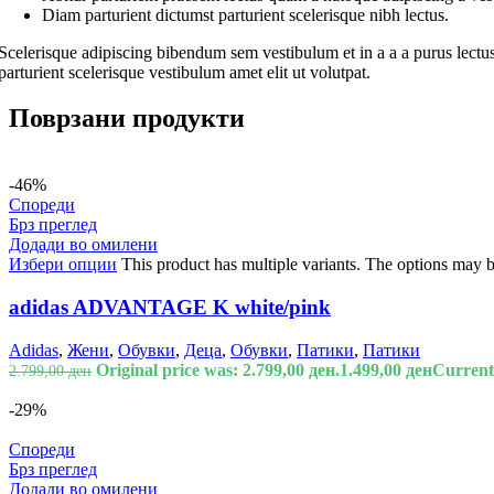
Diam parturient dictumst parturient scelerisque nibh lectus.
Scelerisque adipiscing bibendum sem vestibulum et in a a a purus lectus
parturient scelerisque vestibulum amet elit ut volutpat.
Поврзани продукти
-46%
Спореди
Брз преглед
Додади во омилени
Избери опции
This product has multiple variants. The options may 
adidas ADVANTAGE K white/pink
Adidas
,
Жени
,
Обувки
,
Деца
,
Обувки
,
Патики
,
Патики
Original price was: 2.799,00 ден.
1.499,00
ден
Current 
2.799,00
ден
-29%
Спореди
Брз преглед
Додади во омилени