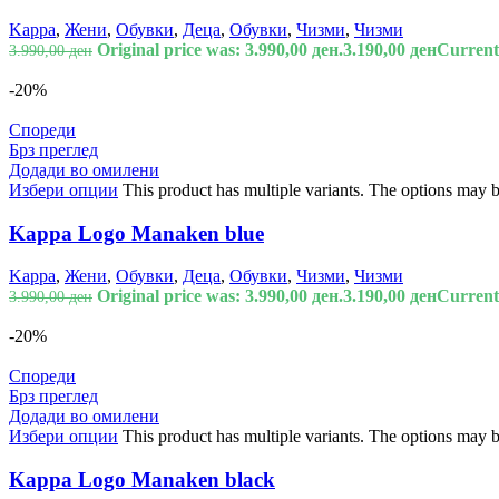
Kappa
,
Жени
,
Обувки
,
Деца
,
Обувки
,
Чизми
,
Чизми
Original price was: 3.990,00 ден.
3.190,00
ден
Current 
3.990,00
ден
-20%
Спореди
Брз преглед
Додади во омилени
Избери опции
This product has multiple variants. The options may 
Kappa Logo Manaken blue
Kappa
,
Жени
,
Обувки
,
Деца
,
Обувки
,
Чизми
,
Чизми
Original price was: 3.990,00 ден.
3.190,00
ден
Current 
3.990,00
ден
-20%
Спореди
Брз преглед
Додади во омилени
Избери опции
This product has multiple variants. The options may 
Kappa Logo Manaken black