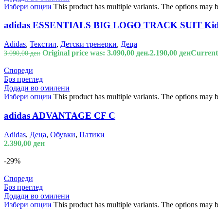
Избери опции
This product has multiple variants. The options may 
adidas ESSENTIALS BIG LOGO TRACK SUIT Kids 
Adidas
,
Текстил
,
Детски тренерки
,
Деца
Original price was: 3.090,00 ден.
2.190,00
ден
Current 
3.090,00
ден
Спореди
Брз преглед
Додади во омилени
Избери опции
This product has multiple variants. The options may 
adidas ADVANTAGE CF C
Adidas
,
Деца
,
Обувки
,
Патики
2.390,00
ден
-29%
Спореди
Брз преглед
Додади во омилени
Избери опции
This product has multiple variants. The options may 