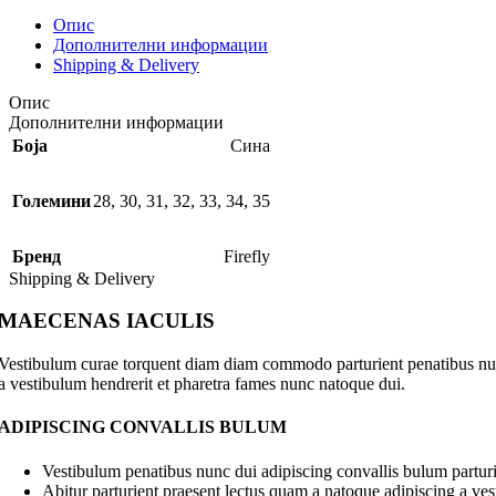
Опис
Дополнителни информации
Shipping & Delivery
Опис
Дополнителни информации
Боја
Сина
Големини
28
,
30
,
31
,
32
,
33
,
34
,
35
Бренд
Firefly
Shipping & Delivery
MAECENAS IACULIS
Vestibulum curae torquent diam diam commodo parturient penatibus nunc 
a vestibulum hendrerit et pharetra fames nunc natoque dui.
ADIPISCING CONVALLIS BULUM
Vestibulum penatibus nunc dui adipiscing convallis bulum parturi
Abitur parturient praesent lectus quam a natoque adipiscing a ve