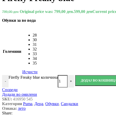
Original price was: 799,00 ден.
599,00
ден
Current price
799,00
ден
Обувки за во вода
28
30
31
32
Големини
33
34
35
Исчисти
Firefly Freaky blue количина
ДОДАЈ ВО КОШНИЦ
-
+
Спореди
Додади во омилени
SKU:
416950 545
Категории
Puma
,
Деца
,
Обувки
,
Сандалки
Ознака:
лето
Share: