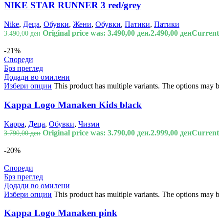
NIKE STAR RUNNER 3 red/grey
Nike
,
Деца
,
Обувки
,
Жени
,
Обувки
,
Патики
,
Патики
Original price was: 3.490,00 ден.
2.490,00
ден
Current 
3.490,00
ден
-21%
Спореди
Брз преглед
Додади во омилени
Избери опции
This product has multiple variants. The options may 
Kappa Logo Manaken Kids black
Kappa
,
Деца
,
Обувки
,
Чизми
Original price was: 3.790,00 ден.
2.999,00
ден
Current 
3.790,00
ден
-20%
Спореди
Брз преглед
Додади во омилени
Избери опции
This product has multiple variants. The options may 
Kappa Logo Manaken pink