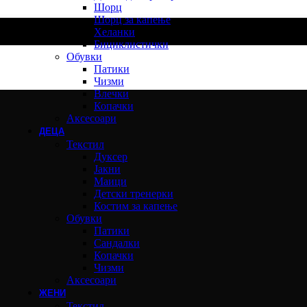
Шорц
Шорц за капење
Хеланки
Бициклистички
Обувки
Патики
Чизми
Влечки
Копачки
Аксесоари
ДЕЦА
Текстил
Дуксер
Јакни
Маици
Детски тренерки
Костим за капење
Обувки
Патики
Сандалки
Копачки
Чизми
Аксесоари
ЖЕНИ
Текстил