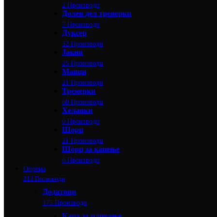
2 Производи
Долен дел тренерки
7 Производи
Дуксер
32 Производи
Јакни
25 Производи
Маици
21 Производи
Тренерки
60 Производи
Хеланки
0 Производи
Шорц
21 Производи
Шорц за капење
6 Производи
Опрема
212 Производи
Додатоци
175 Производи
Капа за пливање