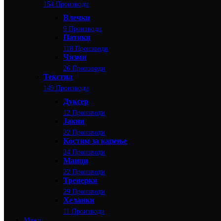
154 Производи
Влечки
9 Производи
Патики
118 Производи
Чизми
26 Производи
Текстил
149 Производи
Дуксер
12 Производи
Јакни
22 Производи
Костим за капење
24 Производи
Маици
22 Производи
Тренерки
29 Производи
Хеланки
11 Производи
Мажи