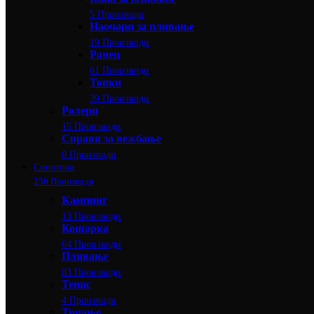
5 Производи
Наочари за пливање
19 Производи
Ранец
61 Производи
Топки
39 Производи
Ролери
15 Производи
Справи за вежбање
0 Производи
Спортови
256 Производи
Кампинг
13 Производи
Кошарка
64 Производи
Пливање
83 Производи
Тенис
4 Производи
Трчање