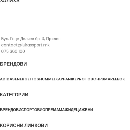
ЗАЛИХА
На акција
На залиха
Бул. Гоце Делчев бр. 3, Прилеп
contact@lukassport.mk
075 360 100
БРЕНДОВИ
ADIDAS
ENERGETICS
HUMMEL
KAPPA
NIKE
PROTOUCH
PUMA
REEBOK
КАТЕГОРИИ
БРЕНДОВИ
СПОРТОВИ
ОПРЕМА
МАЖИ
ДЕЦА
ЖЕНИ
КОРИСНИ ЛИНКОВИ