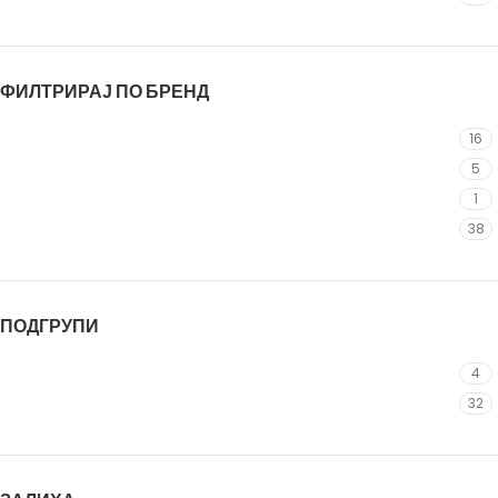
ФИЛТРИРАЈ ПО БРЕНД
Adidas
16
Hummel
5
Nike
1
Puma
38
ПОДГРУПИ
Дуксер
4
Тренерки
32