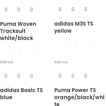
Прочитај повеќе
Прочитај повеќе
adidas M3S TS
Puma Woven
yellow
Tracksuit
white/black
Adidas
,
Мажи
,
Текстил
,
Тренерки
Puma
,
Мажи
,
Текстил
,
Тренерки
Sold out
Sold out
Прочитај повеќе
Прочитај повеќе
adidas Basic TS
Puma Power TS
blue
orange/black/whi
te