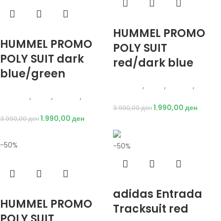
Избери опции
HUMMEL PROMO
Избери опции
HUMMEL PROMO
POLY SUIT
POLY SUIT dark
red/dark blue
blue/green
Hummel
,
Мажи
,
Текстил
,
Hummel
,
Мажи
,
Текстил
,
Тренерки
Тренерки
1.990,00
ден
3.990,00
ден
1.990,00
ден
3.990,00
ден
-50%
-50%
Избери опции
adidas Entrada
Избери опции
HUMMEL PROMO
Tracksuit red
POLY SUIT