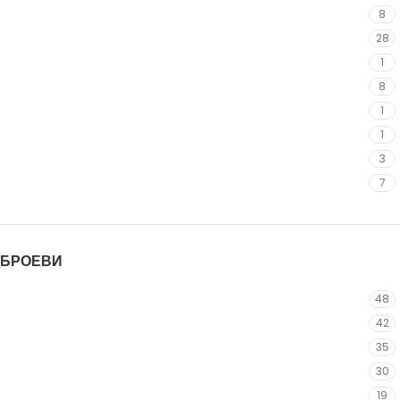
Сина
Сина
8
Црна
Црна
28
Бела
Бела
1
Зелена
Зелена
8
Портокалова
Портокалова
1
Розева
Розева
1
Сива
Сива
3
Црвена
Црвена
7
БРОЕВИ
S
48
M
42
L
35
XL
30
XXL
19