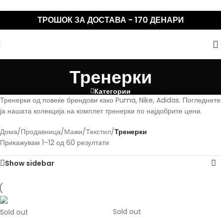
Skip to navigation
Skip to main content
ТРОШОК ЗА ДОСТАВА - 170 ДЕНАРИ
Тренерки
Категории
Тренерки од повеќе брендови како Puma, Nike, Adidas. Погледнете
ја нашата колекција на комплет тренерки по најдобрите цени.
Дома
/
Продавница
/
Мажи
/
Текстил
/
Тренерки
Прикажувам 1–12 од 60 резултати
Show sidebar
Sold out
Sold out