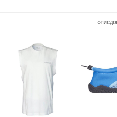
ОПИС
ДО