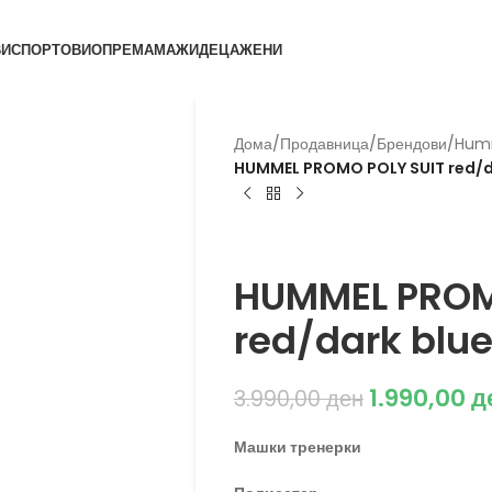
ВИ
СПОРТОВИ
ОПРЕМА
МАЖИ
ДЕЦА
ЖЕНИ
Дома
/
Продавница
/
Брендови
/
Hum
HUMMEL PROMO POLY SUIT red/d
Hummel
HUMMEL PROM
red/dark blu
1.990,00
д
3.990,00
ден
Машки тренерки