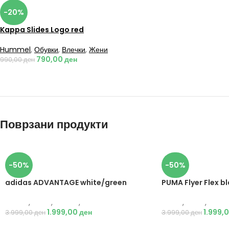
-20%
Kappa Slides Logo red
Hummel
,
Обувки
,
Влечки
,
Жени
790,00
ден
990,00
ден
Поврзани продукти
-50%
-50%
adidas ADVANTAGE white/green
PUMA Flyer Flex b
Adidas
,
Мажи
,
Обувки
,
Патики
Puma
,
Мажи
,
Обувк
1.999,00
ден
1.999,
3.999,00
ден
3.999,00
ден