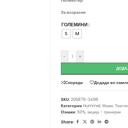
Полиестер
За возрасни
ГОЛЕМИНИ
S
M
-
+
ДОДА
Спореди
Додади во омил
SKU:
205876-3496
Категории
Hummel
,
Мажи
,
Тексти
Ознаки:
50%
,
акција - тренерки
Share: