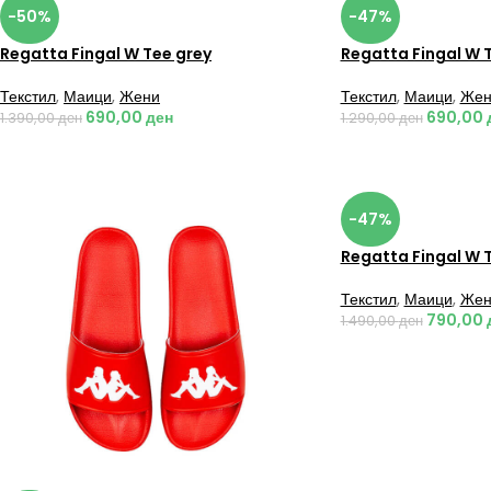
-50%
-47%
Regatta Fingal W Tee grey
Regatta Fingal W 
Текстил
,
Маици
,
Жени
Текстил
,
Маици
,
Жен
690,00
ден
690,00
1.390,00
ден
1.290,00
ден
-47%
Regatta Fingal W 
Текстил
,
Маици
,
Жен
790,00
1.490,00
ден