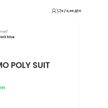
0
/
0,00
ДЕН
mel
/
ark blue
O POLY SUIT
e
ен