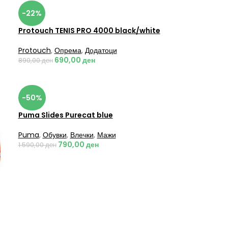
-22%
Protouch TENIS PRO 4000 black/white
Protouch
,
Опрема
,
Додатоци
690,00
ден
890,00
ден
-50%
Puma Slides Purecat blue
Puma
,
Обувки
,
Влечки
,
Мажи
790,00
ден
1.590,00
ден