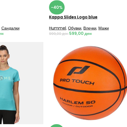
-40%
Kappa Slides Logo blue
,
Сандалки
Hummel
,
Обувки
,
Влечки
,
Мажи
ен
599,00
ден
999,00
ден