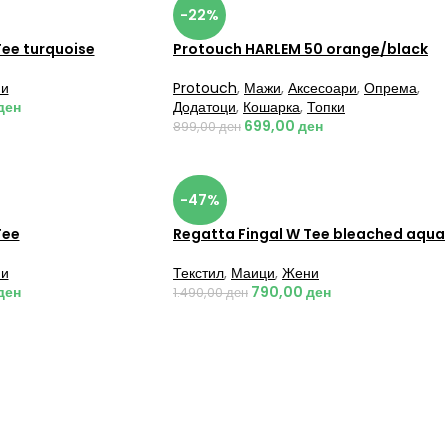
-22%
Tee turquoise
Protouch HARLEM 50 orange/black
и
Protouch
,
Мажи
,
Аксесоари
,
Опрема
,
ден
Додатоци
,
Кошарка
,
Топки
699,00
ден
899,00
ден
-47%
Tee
Regatta Fingal W Tee bleached aqua
и
Текстил
,
Маици
,
Жени
ден
790,00
ден
1.490,00
ден