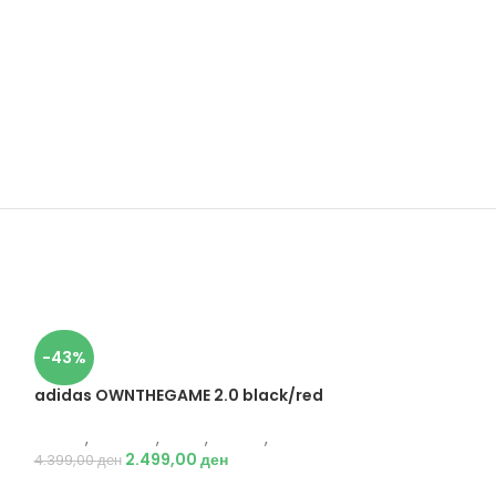
-43%
adidas OWNTHEGAME 2.0 black/red
Adidas
,
Кошарка
,
Мажи
,
Обувки
,
Патики
2.499,00
ден
4.399,00
ден