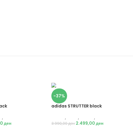
-37%
lack
adidas STRUTTER black
и
,
Патики
Adidas
,
Мажи
,
Обувки
,
Патики
00
ден
2.499,00
ден
3.990,00
ден