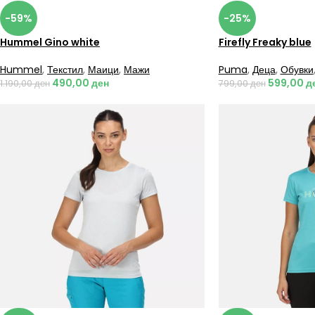
-59%
-25%
Hummel Gino white
Firefly Freaky blue
Hummel
,
Текстил
,
Маици
,
Мажи
Puma
,
Деца
,
Обувки
490,00
ден
599,00
д
1.190,00
ден
799,00
ден