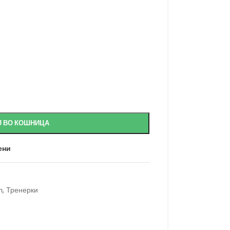
Ј ВО КОШНИЦА
ени
л
,
Тренерки