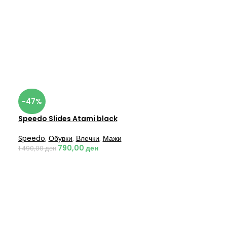
-47%
Speedo Slides Atami black
Speedo
,
Обувки
,
Влечки
,
Мажи
790,00
ден
1.490,00
ден