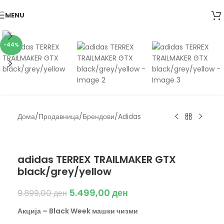
Skip to navigation
MENU
Skip to main content
Click to enlarge
-44%
Дома
/
Продавница
/
Брендови
/
Adidas
Adidas
adidas TERREX TRAILMAKER GTX
black/grey/yellow
5.499,00
ден
9.899,00
ден
Акција – Black Week машки чизми