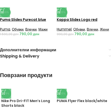
-50%
-20%
Puma Slides Purecat blue
Kappa Slides Logo red
Puma
,
Обувки
,
Влечки
,
Мажи
Hummel
,
Обувки
,
Влечки
,
Жени
790,00
ден
790,00
ден
1.590,00
ден
990,00
ден
Дополнителни информации
Shipping & Delivery
Поврзани продукти
-19%
-50%
Nike Pro Dri-FIT Men’s Long
PUMA Flyer Flex black/white
Shorts black
Puma
,
Мажи
,
Обувки
,
Патики