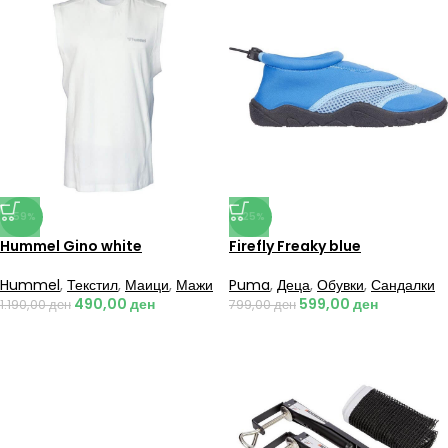
-59%
-25%
Hummel Gino white
Firefly Freaky blue
Hummel
,
Текстил
,
Маици
,
Мажи
Puma
,
Деца
,
Обувки
,
Сандалки
490,00
ден
599,00
ден
1.190,00
ден
799,00
ден