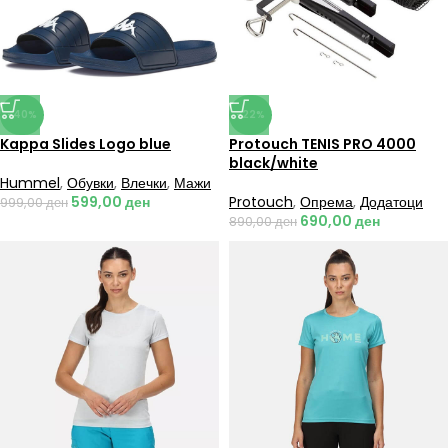
-40%
-22%
Kappa Slides Logo blue
Protouch TENIS PRO 4000
black/white
Hummel
,
Обувки
,
Влечки
,
Мажи
599,00
ден
Protouch
,
Опрема
,
Додатоци
999,00
ден
690,00
ден
890,00
ден