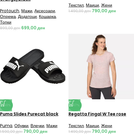
Текстил
,
Маици
,
Жени
Protouch
,
Мажи
,
Аксесоари
,
790,00
ден
1.490,00
ден
Опрема
,
Додатоци
,
Кошарка
,
Топки
699,00
ден
899,00
ден
-50%
-47%
Puma Slides Purecat black
Regatta Fingal W Tee rose
Puma
,
Обувки
,
Влечки
,
Мажи
Текстил
,
Маици
,
Жени
790,00
ден
790,00
ден
1.590,00
ден
1.490,00
ден