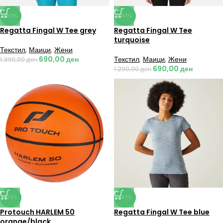
-50%
-47%
Regatta Fingal W Tee grey
Regatta Fingal W Tee
turquoise
Текстил
,
Маици
,
Жени
690,00
ден
Текстил
,
Маици
,
Жени
1.390,00
ден
690,00
ден
1.290,00
ден
-22%
-47%
Protouch HARLEM 50
Regatta Fingal W Tee blue
orange/black