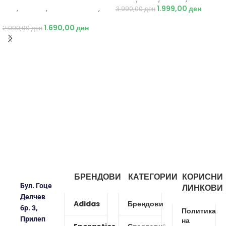
Nike
,
Текстил
,
Бициклистички
,
1.999,00
ден
3.990,00
ден
Мажи
1.690,00
ден
2.090,00
ден
БРЕНДОВИ
КАТЕГОРИИ
КОРИСНИ
Бул. Гоце
ЛИНКОВИ
Делчев
Adidas
Брендови
бр. 3,
Политика
Прилеп
на