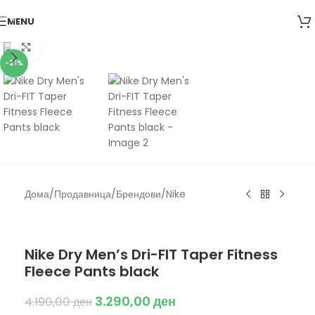
Skip to navigation
MENU
Skip to main content
Click to enlarge
-21%
Дома
/
Продавница
/
Брендови
/
Nike
Nike
Nike Dry Men’s Dri-FIT Taper Fitness
Fleece Pants black
3.290,00
ден
4.190,00
ден