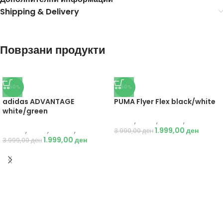
Shipping & Delivery
Поврзани продукти
-50%
-50%
adidas ADVANTAGE
PUMA Flyer Flex black/white
white/green
Puma
,
Мажи
,
Обувки
,
Патики
Adidas
,
Мажи
,
Обувки
,
Патики
1.999,00
ден
3.990,00
ден
1.999,00
ден
3.999,00
ден