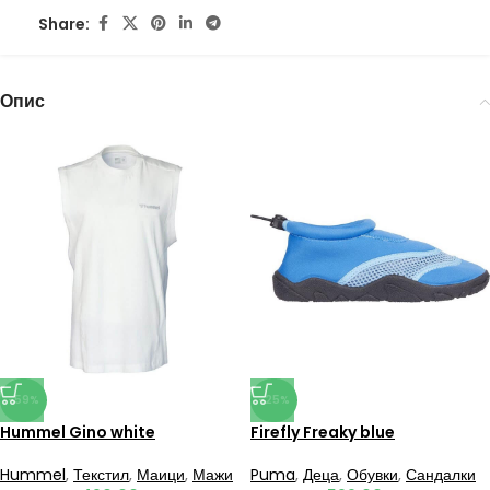
Share:
Опис
-59%
-25%
Hummel Gino white
Firefly Freaky blue
Hummel
,
Текстил
,
Маици
,
Мажи
Puma
,
Деца
,
Обувки
,
Сандалки