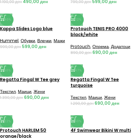
490,00
ден
599,00
ден
1.190,00
ден
799,00
ден
-40%
-22%
Kappa Slides Logo blue
Protouch TENIS PRO 4000
black/white
Hummel
,
Обувки
,
Влечки
,
Мажи
599,00
ден
Protouch
,
Опрема
,
Додатоци
999,00
ден
690,00
ден
890,00
ден
-50%
-47%
Regatta Fingal W Tee grey
Regatta Fingal W Tee
turquoise
Текстил
,
Маици
,
Жени
690,00
ден
Текстил
,
Маици
,
Жени
1.390,00
ден
690,00
ден
1.290,00
ден
-22%
-50%
Protouch HARLEM 50
4F Swimwear Bikini W multi
orange/black