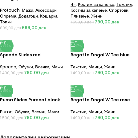
4F
,
Костим за капење
,
Текстил
,
Protouch
,
Мажи
,
Аксесоари
,
Костим за капење
,
Спортови
,
Опрема
,
Додатоци
,
Кошарка
,
Пливање
,
Жени
Топки
790,00
ден
1.590,00
ден
699,00
ден
899,00
ден
-47%
-47%
Speedo Slides red
Regatta Fingal W Tee blue
Speedo
,
Обувки
,
Влечки
,
Мажи
Текстил
,
Маици
,
Жени
790,00
ден
790,00
ден
1.490,00
ден
1.490,00
ден
-50%
-47%
Puma Slides Purecat black
Regatta Fingal W Tee rose
Puma
,
Обувки
,
Влечки
,
Мажи
Текстил
,
Маици
,
Жени
790,00
ден
790,00
ден
1.590,00
ден
1.490,00
ден
Дополнителни информации