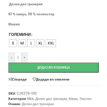
Долен дел тренерки
61 % памук, 39 % полиестер
Машки
ГОЛЕМИНИ
S
M
L
XL
XXL
-
+
ДОДАЈ ВО КОШНИЦА
Спореди
Додади во омилени
SKU:
CZ6379-010
Категории
Nike
,
Долен дел тренерки
,
Мажи
,
Текстил
Ознака:
Долен дел тренерки