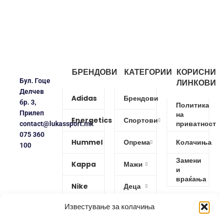
БРЕНДОВИ
КАТЕГОРИИ
КОРИСНИ
Бул. Гоце
ЛИНКОВИ
Делчев
Adidas
Брендови
бр. 3,
Политика
Прилеп
на
Energetics
Спортови
приватност
contact@lukassport.mk
075 360
Hummel
Опрема
Колачиња
100
Замени
Kappa
Мажи
и
враќања
Nike
Деца
Известување за колачиња
Protouch
Жени