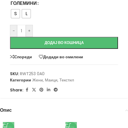
ГОЛЕМИНИ
S
L
-
+
ДОДАЈ ВО КОШНИЦА
Спореди
Додади во омилени
SKU:
RWT253 0A0
Категории
Жени
,
Маици
,
Текстил
Share:
Опис
-51%
-51%