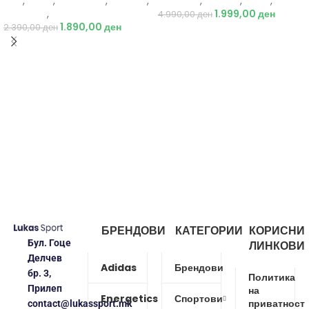
Nike
,
Жени
,
Аксесоари
,
Опрема
,
Just Play
,
Текстил
,
Јакни
,
Жени
Додатоци
,
Ранец
1.999,00
ден
4.990,00
ден
1.890,00
ден
2.390,00
ден
БРЕНДОВИ
КАТЕГОРИИ
КОРИСНИ
Бул. Гоце
ЛИНКОВИ
Делчев
Adidas
Брендови
бр. 3,
Политика
Прилеп
на
Energetics
Спортови
приватност
contact@lukassport.mk