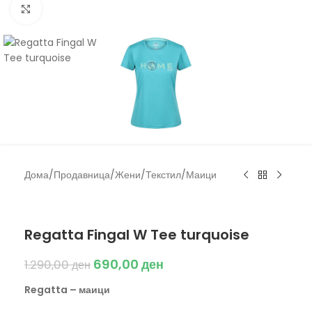
Click to enlarge
Дома
/
Продавница
/
Жени
/
Текстил
/
Маици
Regatta
Regatta Fingal W Tee turquoise
690,00
ден
1.290,00
ден
Regatta – маици