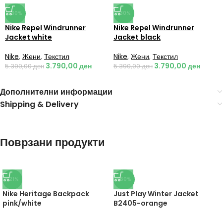
-30%
-30%
Nike Repel Windrunner
Nike Repel Windrunner
Jacket white
Jacket black
Nike
,
Жени
,
Текстил
Nike
,
Жени
,
Текстил
3.790,00
ден
3.790,00
ден
5.390,00
ден
5.390,00
ден
Дополнителни информации
Shipping & Delivery
Поврзани продукти
-21%
-60%
Nike Heritage Backpack
Just Play Winter Jacket
pink/white
B2405-orange