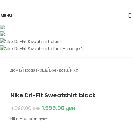
Skip to navigation
Skip to main content
-51%
MENU
Дома
/
Продавница
/
Брендови
/
Nike
Back to products
Nike
Nike Dri-Fit Sweatshirt black
1.999,00
ден
4.090,00
ден
Nike – женски дукс