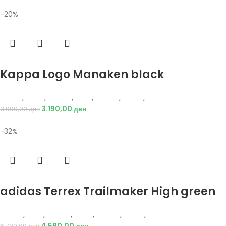
-20%
Избери опции
Kappa Logo Manaken black
Kappa
,
Жени
,
Обувки
,
Деца
,
Обувки
,
Чизми
,
Чизми
3.190,00
ден
3.990,00
ден
-32%
Избери опции
adidas Terrex Trailmaker High green
Adidas
,
Деца
,
Обувки
,
Жени
,
Обувки
,
Чизми
,
Чизми
4.590,00
ден