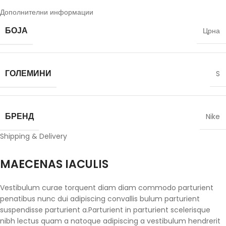
Дополнителни информации
БОЈА
Црна
ГОЛЕМИНИ
S
БРЕНД
Nike
Shipping & Delivery
MAECENAS IACULIS
Vestibulum curae torquent diam diam commodo parturient
penatibus nunc dui adipiscing convallis bulum parturient
suspendisse parturient a.Parturient in parturient scelerisque
nibh lectus quam a natoque adipiscing a vestibulum hendrerit