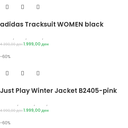
Избери опции
adidas Tracksuit WOMEN black
Adidas
,
Жени
,
Текстил
,
Тренерки
1.999,00
ден
4.390,00
ден
-60%
Избери опции
Just Play Winter Jacket B2405-pink
Just Play
,
Текстил
,
Јакни
,
Жени
1.999,00
ден
4.990,00
ден
-60%