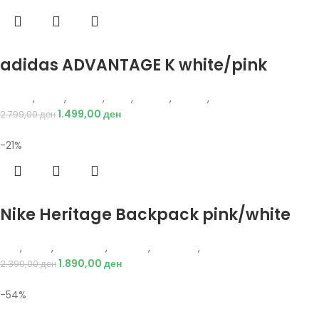
Избери опции
adidas ADVANTAGE K white/pink
Adidas
,
Жени
,
Обувки
,
Деца
,
Обувки
,
Патики
,
Патики
1.499,00
ден
2.799,00
ден
-21%
Избери опции
Nike Heritage Backpack pink/white
Nike
,
Жени
,
Аксесоари
,
Опрема
,
Додатоци
,
Ранец
1.890,00
ден
2.390,00
ден
-54%