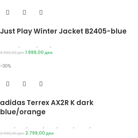
Избери опции
Just Play Winter Jacket B2405-blue
Just Play
,
Текстил
,
Јакни
,
Жени
1.999,00
ден
4.990,00
ден
-30%
Избери опции
adidas Terrex AX2R K dark
blue/orange
Adidas
,
Деца
,
Обувки
,
Жени
,
Обувки
,
Патики
,
Патики
2.799,00
ден
3.990,00
ден