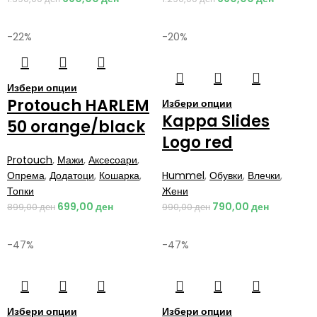
-22%
-20%
Избери опции
Protouch HARLEM
Избери опции
Kappa Slides
50 orange/black
Logo red
Protouch
,
Мажи
,
Аксесоари
,
Опрема
,
Додатоци
,
Кошарка
,
Hummel
,
Обувки
,
Влечки
,
Топки
Жени
699,00
ден
790,00
ден
899,00
ден
990,00
ден
-47%
-47%
Избери опции
Избери опции