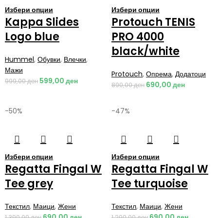
Избери опции
Избери опции
Kappa Slides
Protouch TENIS
Logo blue
PRO 4000
black/white
Hummel
,
Обувки
,
Влечки
,
Мажи
Protouch
,
Опрема
,
Додатоци
599,00
ден
999,00
ден
690,00
ден
890,00
ден
-50%
-47%
Избери опции
Избери опции
Regatta Fingal W
Regatta Fingal W
Tee grey
Tee turquoise
Текстил
,
Маици
,
Жени
Текстил
,
Маици
,
Жени
690,00
ден
690,00
ден
1.390,00
ден
1.290,00
ден