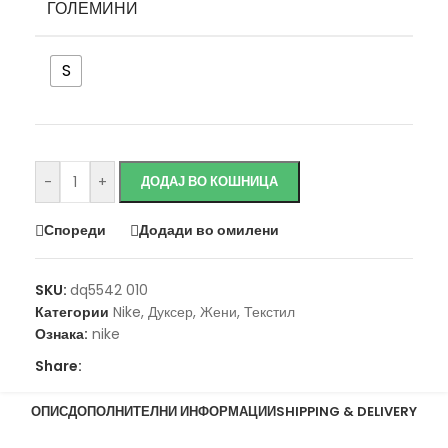
ГОЛЕМИНИ
S
Исчисти
-
+
ДОДАЈ ВО КОШНИЦА
Спореди
Додади во омилени
SKU:
dq5542 010
Категории
Nike
,
Дуксер
,
Жени
,
Текстил
Ознака:
nike
Share:
ОПИС
ДОПОЛНИТЕЛНИ ИНФОРМАЦИИ
SHIPPING & DELIVERY