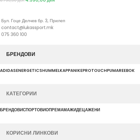
6.790,00
ден
Бул. Гоце Делчев бр. 3, Прилеп
contact@lukassport.mk
075 360 100
БРЕНДОВИ
ADIDAS
ENERGETICS
HUMMEL
KAPPA
NIKE
PROTOUCH
PUMA
REEBOK
КАТЕГОРИИ
БРЕНДОВИ
СПОРТОВИ
ОПРЕМА
МАЖИ
ДЕЦА
ЖЕНИ
КОРИСНИ ЛИНКОВИ