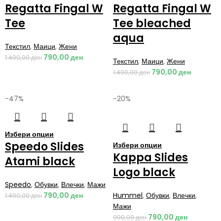
Regatta Fingal W
Regatta Fingal W
Tee
Tee bleached
aqua
Текстил
,
Маици
,
Жени
790,00
ден
1.490,00
ден
Текстил
,
Маици
,
Жени
790,00
ден
1.490,00
ден
-47%
-20%
Избери опции
Speedo Slides
Избери опции
Kappa Slides
Atami black
Logo black
Speedo
,
Обувки
,
Влечки
,
Мажи
790,00
ден
Hummel
,
Обувки
,
Влечки
,
1.490,00
ден
Мажи
790,00
ден
990,00
ден