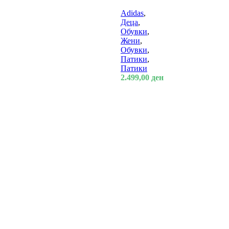
Adidas
,
Деца
,
Обувки
,
Жени
,
Обувки
,
Патики
,
Патики
2.499,00
ден