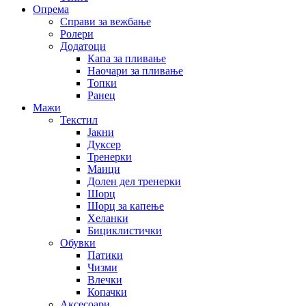
Опрема
Справи за вежбање
Ролери
Додатоци
Капа за пливање
Наочари за пливање
Топки
Ранец
Мажи
Текстил
Јакни
Дуксер
Тренерки
Маици
Долен дел тренерки
Шорц
Шорц за капење
Хеланки
Бициклистички
Обувки
Патики
Чизми
Влечки
Копачки
Аксесоари