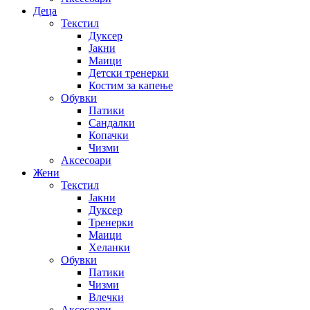
Деца
Текстил
Дуксер
Јакни
Маици
Детски тренерки
Костим за капење
Обувки
Патики
Сандалки
Копачки
Чизми
Аксесоари
Жени
Текстил
Јакни
Дуксер
Тренерки
Маици
Хеланки
Обувки
Патики
Чизми
Влечки
Аксесоари