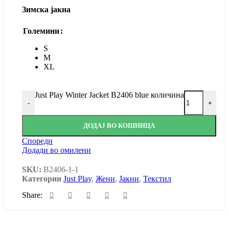
Зимска јакна
Големини
S
M
XL
Just Play Winter Jacket B2406 blue количина
-
+
ДОДАЈ ВО КОШНИЦА
Спореди
Додади во омилени
SKU:
B2406-1-1
Категории
Just Play
,
Жени
,
Јакни
,
Текстил
Share: