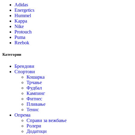
Adidas
Energetics
Hummel
Kappa
Nike
Protouch
Puma
Reebok
Категории
Брендови
Спортови
Кошарка
Трчање
Фудбал
Кампинг
Фитнес
Пливање
Тенис
Опрема
Справи за вежбање
Ролери
Додатоци