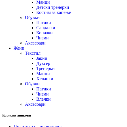
Маици
Детски тренерки
Костим за капење
Обувки
Патики
Сандалки
Копачки
Чизми
Аксесоари
Жени
Текстил
Јакни
Дуксер
Тренерки
Маици
Хеланки
Обувки
Патики
Чизми
Влечки
Аксесоари
Корисни линкови
Политика на приватност