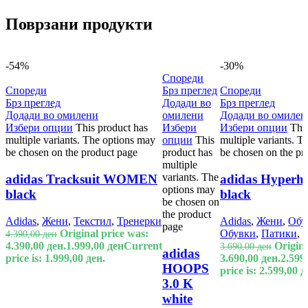
Поврзани продукти
-54%
-30%
Спореди
Спореди
Брз преглед
Спореди
Брз преглед
Додади во
Брз преглед
Додади во омилени
омилени
Додади во омилен
Избери опции
This product has
Избери
Избери опции
Thi
multiple variants. The options may
опции
This
multiple variants. 
be chosen on the product page
product has
be chosen on the pr
multiple
variants. The
adidas Tracksuit WOMEN
adidas Hyperhi
options may
black
black
be chosen on
the product
Adidas
,
Жени
,
Текстил
,
Тренерки
Adidas
,
Жени
,
Обу
page
Original price was:
Обувки
,
Патики
,
4.390,00
ден
4.390,00 ден.
1.999,00
ден
Current
Origina
3.690,00
ден
adidas
price is: 1.999,00 ден.
3.690,00 ден.
2.599
HOOPS
price is: 2.599,00 д
3.0 K
white