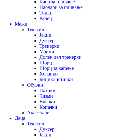
Капа за пливање
Наочари за пливање
Топки
Ранец
Мажи
Текстил
Јакни
Дуксер
Тренерки
Маици
Долен дел тренерки
Шорц
Шорц за капење
Хеланки
Бициклистички
Обувки
Патики
Чизми
Влечки
Копачки
Аксесоари
Деца
Текстил
Дуксер
Јакни