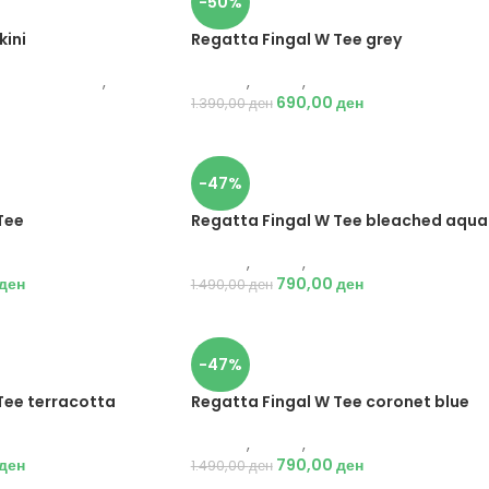
-50%
kini
Regatta Fingal W Tee grey
тим за капење
,
Текстил
,
Маици
,
Жени
Жени
690,00
ден
1.390,00
ден
-47%
Tee
Regatta Fingal W Tee bleached aqua
ни
Текстил
,
Маици
,
Жени
ден
790,00
ден
1.490,00
ден
-47%
Tee terracotta
Regatta Fingal W Tee coronet blue
ни
Текстил
,
Маици
,
Жени
ден
790,00
ден
1.490,00
ден