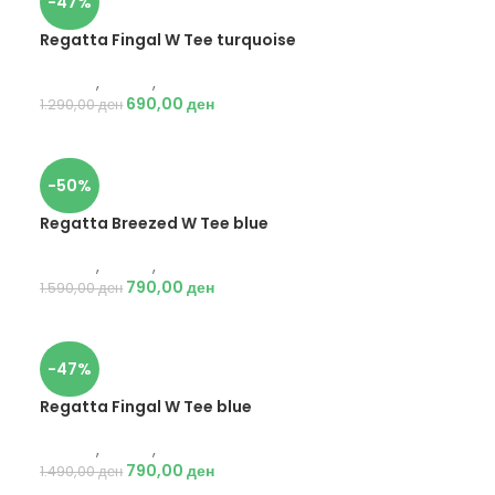
-47%
Regatta Fingal W Tee turquoise
Текстил
,
Маици
,
Жени
690,00
ден
1.290,00
ден
-50%
Regatta Breezed W Tee blue
Текстил
,
Маици
,
Жени
790,00
ден
1.590,00
ден
-47%
Regatta Fingal W Tee blue
Текстил
,
Маици
,
Жени
790,00
ден
1.490,00
ден