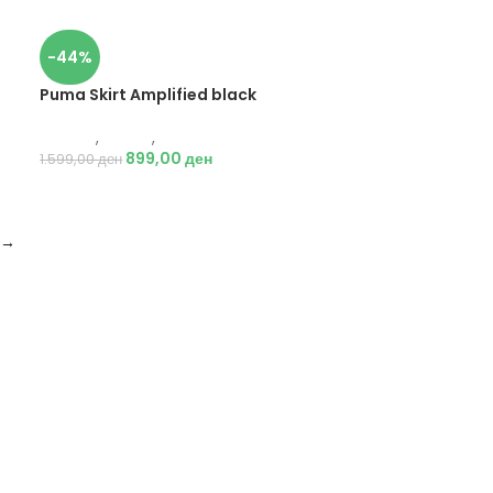
-44%
Puma Skirt Amplified black
Текстил
,
Маици
,
Жени
899,00
ден
1.599,00
ден
→