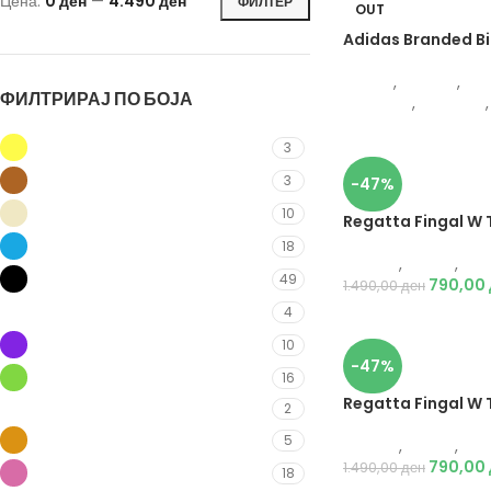
Цена:
0 ден
—
4.490 ден
ФИЛТЕР
OUT
Adidas Branded Bi
Adidas
,
Текстил
,
Кос
ФИЛТРИРАЈ ПО БОЈА
Спортови
,
Пливање
,
Жолта
3
Кафеава
3
-47%
Крем
10
Regatta Fingal W 
Сина
18
Текстил
,
Маици
,
Же
Црна
49
790,00
1.490,00
ден
Бела
4
Виолетова
10
-47%
Зелена
16
Regatta Fingal W 
Златна
2
Портокалова
5
Текстил
,
Маици
,
Же
790,00
1.490,00
ден
Розева
18