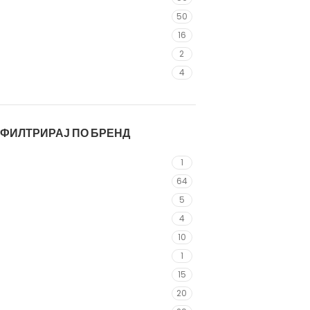
XL
50
XXL
16
140-156 cm
2
156-166cm
4
ФИЛТРИРАЈ ПО БРЕНД
4F
1
Adidas
64
EastBound
5
Energetics
4
Just Play
10
Kappa
1
Nike
15
Puma
20