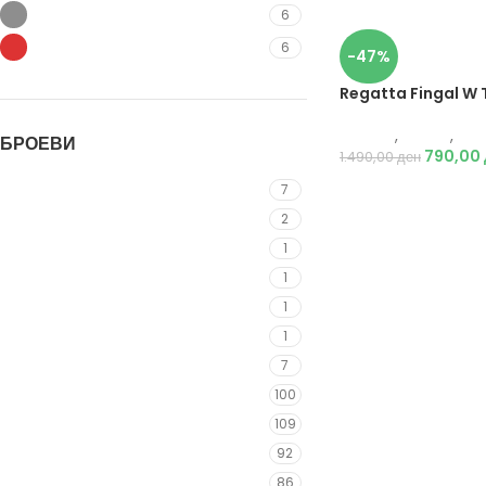
Сива
6
Црвена
6
-47%
Regatta Fingal W 
Текстил
,
Маици
,
Же
БРОЕВИ
790,00
1.490,00
ден
34
7
36
2
38
1
S/M
1
L/XL
1
44
1
UNIV.
7
XS
100
S
109
M
92
L
86