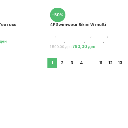
-50%
Tee rose
4F Swimwear Bikini W multi
ни
4F
,
Костим за капење
,
Текстил
,
Костим за
ден
капење
,
Спортови
,
Пливање
,
Жени
790,00
ден
1.590,00
ден
1
2
3
4
…
11
12
13