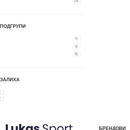
Regatta
29
ПОДГРУПИ
Дуксер
11
Јакни
9
Тренерки
15
ЗАЛИХА
На акција
На залиха
БРЕНДОВИ