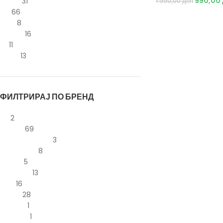
990,00
39 1/3
31
1.990,00
ден
40
66
40.5
8
40 2/3
16
41
11
41 1/3
13
ФИЛТРИРАЈ ПО БРЕНД
4F
2
Adidas
69
Coppermeiner
3
Energetics
8
Kappa
5
McKinley
13
Nike
16
Puma
28
Reebok
1
Regatta
1