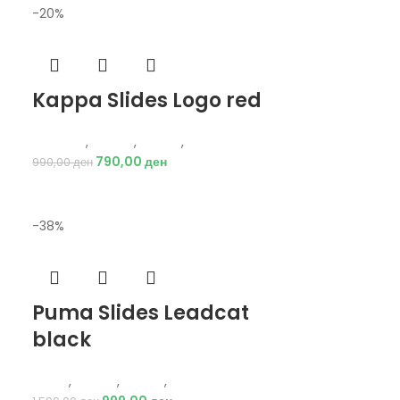
-20%
Kappa Slides Logo red
Hummel
,
Обувки
,
Влечки
,
Жени
790,00
ден
990,00
ден
-38%
Puma Slides Leadcat
black
и
Puma
,
Обувки
,
Влечки
,
Жени