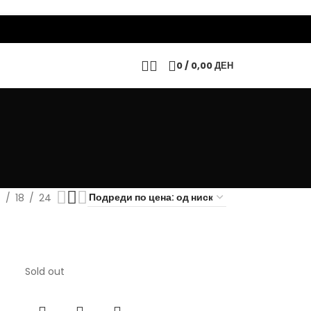
0
/
0,00
ДЕН
2
18
24
Sold out