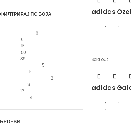
adidas Oze
ФИЛТРИРАЈ ПО БОЈА
Adidas
,
Жени
,
Обув
Жолта
Жолта
1
Кафеава
Кафеава
6
Крем
Крем
6
Сина
Сина
15
Црна
Црна
50
Бела
Бела
39
Sold out
Виолетова
Виолетова
5
Зелена
Зелена
5
Портокалова
Портокалова
2
Розева
Розева
9
adidas Gal
Сива
Сива
12
Црвена
Црвена
4
Adidas
,
Жени
,
Обув
Патики
,
Патики
БРОЕВИ