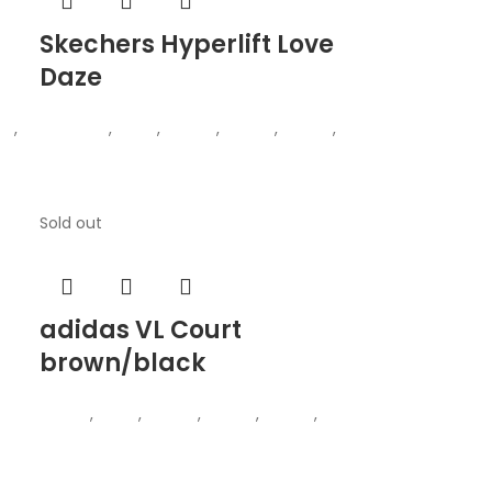
Skechers Hyperlift Love
Daze
ки
,
Skechers
,
Жени
,
Обувки
,
Патики
,
Патики
,
Деца
Sold out
adidas VL Court
brown/black
и
Adidas
,
Жени
,
Обувки
,
Патики
,
Патики
,
Деца