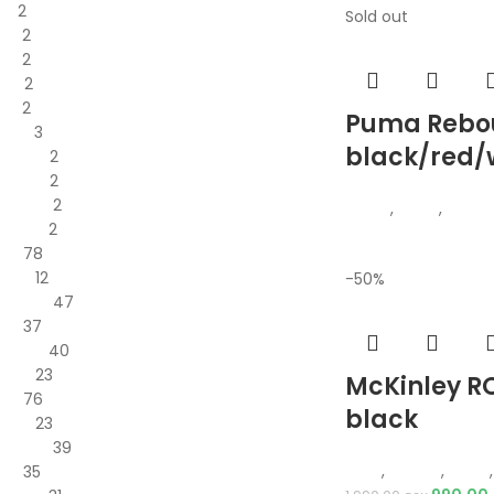
31
2
Sold out
32
2
33
2
34
2
35
2
Puma Rebo
35.5
3
black/red/
35-36
2
35-37
2
39-40
2
Puma
,
Жени
,
Обувк
41-43
2
36
78
36.5
12
-50%
36 2/3
47
37
37
37 1/3
40
37.5
23
McKinley R
38
76
black
38.5
23
38 2/3
39
Деца
,
Обувки
,
Жени
,
39
35