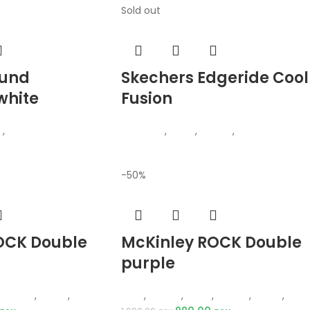
Sold out
und
Skechers Edgeride Cool
white
Fusion
и
,
Патики
Skechers
,
Жени
,
Обувки
,
Патики
-50%
OCK Double
McKinley ROCK Double
purple
Обувки
,
Чизми
,
Чизми
Деца
,
Обувки
,
Жени
,
Обувки
,
Чизми
,
Чизм