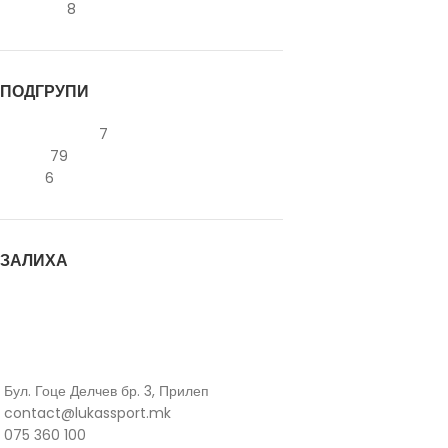
Skechers
8
ПОДГРУПИ
Зимски патики
7
Патики
79
Чизми
6
ЗАЛИХА
На акција
На залиха
Бул. Гоце Делчев бр. 3, Прилеп
contact@lukassport.mk
075 360 100