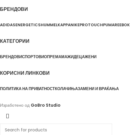
БРЕНДОВИ
ADIDAS
ENERGETICS
HUMMEL
KAPPA
NIKE
PROTOUCH
PUMA
REEBOK
КАТЕГОРИИ
БРЕНДОВИ
СПОРТОВИ
ОПРЕМА
МАЖИ
ДЕЦА
ЖЕНИ
КОРИСНИ ЛИНКОВИ
ПОЛИТИКА НА ПРИВАТНОСТ
КОЛАЧИЊА
ЗАМЕНИ И ВРАЌАЊА
Изработено од
GoBro Studio