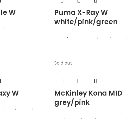
lle W
Puma X-Ray W
white/pink/green
ки
,
Патики
Puma
,
Жени
,
Обувки
,
Деца
,
Обувки
,
Пати
Патики
Sold out
axy W
McKinley Kona MID
grey/pink
ки
,
Деца
,
Обувки
,
Деца
,
Обувки
,
Жени
,
Обувки
,
Чизми
,
Чизм