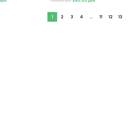
ден
990,00
ден
1.990,00
ден
1
2
3
4
…
11
12
13