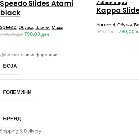
Speedo Slides Atami
Избери опции
Kappa Slide
black
Hummel
,
Обувки
,
Вл
Speedo
,
Обувки
,
Влечки
,
Мажи
790,00
д
990,00
ден
790,00
ден
1.490,00
ден
Дополнителни информации
БОЈА
ГОЛЕМИНИ
БРЕНД
Shipping & Delivery