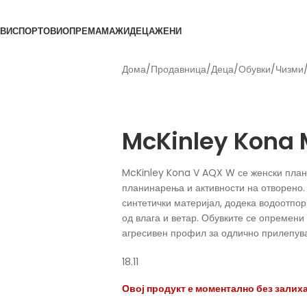
ВИ
СПОРТОВИ
ОПРЕМА
МАЖИ
ДЕЦА
ЖЕНИ
Дома
/
Продавница
/
Деца
/
Обувки
/
Чизми
Back to products
McKinley
McKinley Kona 
McKinley Kona V AQX W се женски плани
планинарења и активности на отворено.
синтетички материјал, додека водоотп
од влага и ветар. Обувките се опремени 
агресивен профил за одлично прилепув
18.11
Овој продукт е моментално без залиха