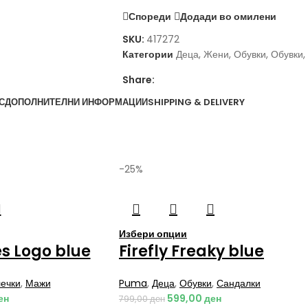
Спореди
Додади во омилени
SKU:
417272
Категории
Деца
,
Жени
,
Обувки
,
Обувки
,
Share:
С
ДОПОЛНИТЕЛНИ ИНФОРМАЦИИ
SHIPPING & DELIVERY
-25%
Избери опции
s Logo blue
Firefly Freaky blue
ечки
,
Мажи
Puma
,
Деца
,
Обувки
,
Сандалки
ен
599,00
ден
799,00
ден