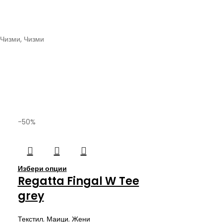
Чизми
,
Чизми
-50%
Избери опции
Regatta Fingal W Tee
grey
Текстил
,
Маици
,
Жени