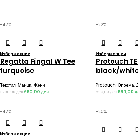
-47%
-22%
Избери опции
Избери опции
Regatta Fingal W Tee
Protouch TE
turquoise
black/whit
Текстил
,
Маици
,
Жени
Protouch
,
Опрема
,
690,00
ден
690,00
д
1.290,00
ден
890,00
ден
-47%
-20%
Избери опции