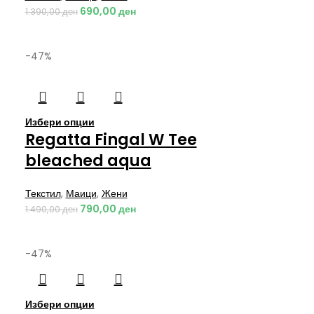
690,00
ден
1.390,00
ден
-47%
Избери опции
Regatta Fingal W Tee
bleached aqua
Текстил
,
Маици
,
Жени
790,00
ден
1.490,00
ден
-47%
Избери опции