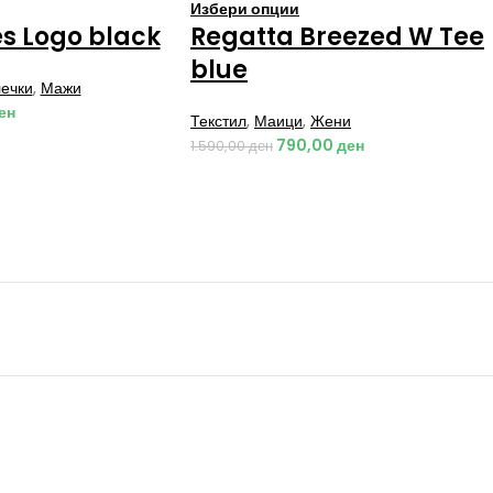
Избери опции
s Logo black
Regatta Breezed W Tee
blue
ечки
,
Мажи
ен
Текстил
,
Маици
,
Жени
790,00
ден
1.590,00
ден