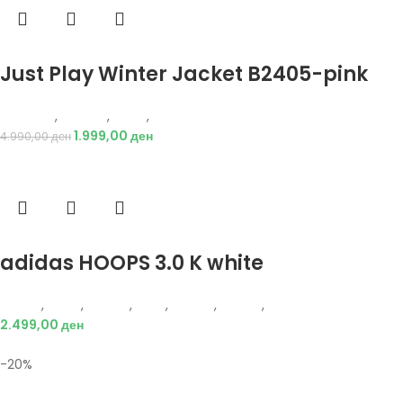
Избери опции
Just Play Winter Jacket B2405-pink
Just Play
,
Текстил
,
Јакни
,
Жени
1.999,00
ден
4.990,00
ден
Избери опции
adidas HOOPS 3.0 K white
Adidas
,
Жени
,
Обувки
,
Деца
,
Обувки
,
Патики
,
Патики
2.499,00
ден
-20%