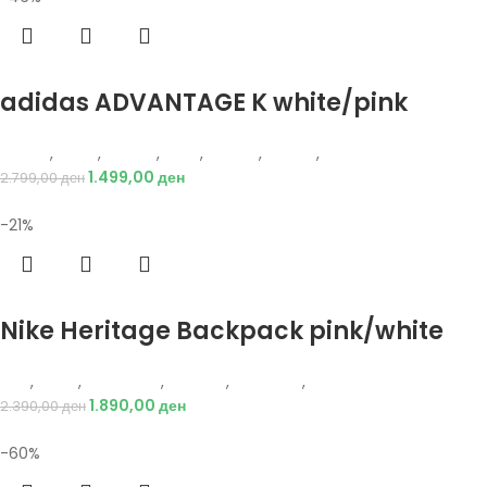
Избери опции
adidas ADVANTAGE K white/pink
Adidas
,
Жени
,
Обувки
,
Деца
,
Обувки
,
Патики
,
Патики
1.499,00
ден
2.799,00
ден
-21%
Избери опции
Nike Heritage Backpack pink/white
Nike
,
Жени
,
Аксесоари
,
Опрема
,
Додатоци
,
Ранец
1.890,00
ден
2.390,00
ден
-60%