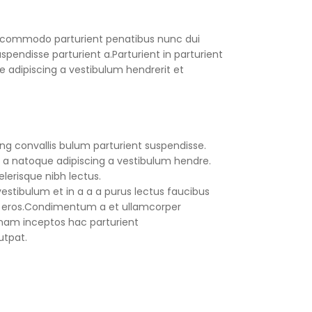
 commodo parturient penatibus nunc dui
spendisse parturient a.Parturient in parturient
 adipiscing a vestibulum hendrerit et
ng convallis bulum parturient suspendisse.
 a natoque adipiscing a vestibulum hendre.
lerisque nibh lectus.
stibulum et in a a a purus lectus faucibus
ass eros.Condimentum a et ullamcorper
nam inceptos hac parturient
utpat.