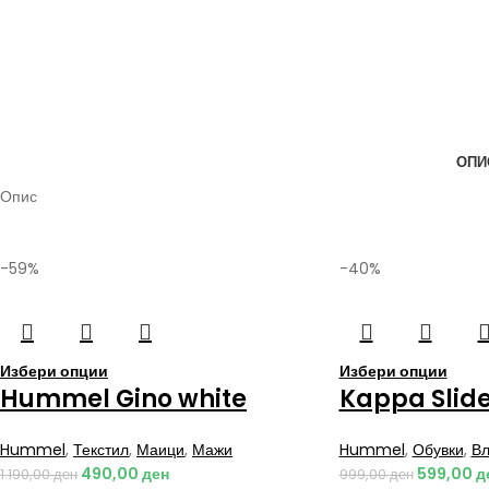
ОПИ
Опис
-59%
-40%
Избери опции
Избери опции
Hummel Gino white
Kappa Slide
Hummel
,
Текстил
,
Маици
,
Мажи
Hummel
,
Обувки
,
Вл
490,00
ден
599,00
д
1.190,00
ден
999,00
ден