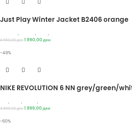
Избери опции
Just Play Winter Jacket B2406 orange
Just Play
,
Текстил
,
Јакни
,
Жени
1.990,00
ден
4.990,00
ден
-49%
Избери опции
NIKE REVOLUTION 6 NN grey/green/whi
Nike
,
Жени
,
Обувки
,
Патики
1.999,00
ден
3.899,00
ден
-60%