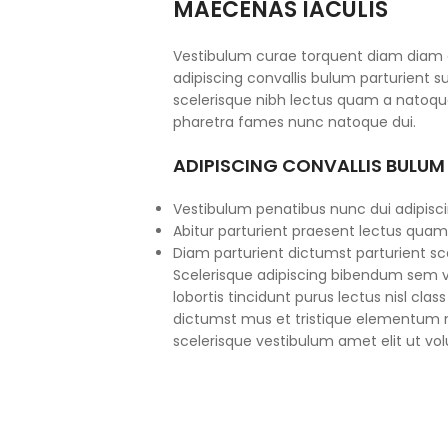
MAECENAS IACULIS
Vestibulum curae torquent diam diam
adipiscing convallis bulum parturient su
scelerisque nibh lectus quam a natoque
pharetra fames nunc natoque dui.
ADIPISCING CONVALLIS BULUM
Vestibulum penatibus nunc dui adipisci
Abitur parturient praesent lectus quam
Diam parturient dictumst parturient sce
Scelerisque adipiscing bibendum sem ve
lobortis tincidunt purus lectus nisl cl
dictumst mus et tristique elementum 
scelerisque vestibulum amet elit ut vol