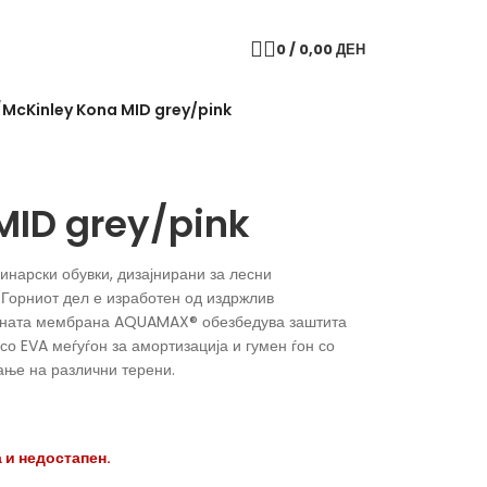
0
/
0,00
ДЕН
/
McKinley Kona MID grey/pink
MID grey/pink
нарски обувки, дизајнирани за лесни
 Горниот дел е изработен од издржлив
орната мембрана AQUAMAX® обезбедува заштита
со EVA меѓуѓон за амортизација и гумен ѓон со
ање на различни терени.
 и недостапен.