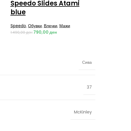
Speedo Slides Atami
blue
Speedo
,
Обувки
,
Влечки
,
Мажи
790,00
ден
1.490,00
ден
Сива
37
McKinley