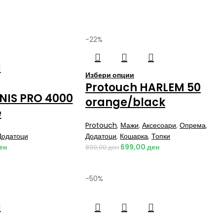
-22%
Избери опции
Protouch HARLEM 50
NIS PRO 4000
orange/black
e
Protouch
,
Мажи
,
Аксесоари
,
Опрема
,
Додатоци
Додатоци
,
Кошарка
,
Топки
ен
699,00
ден
899,00
ден
-50%