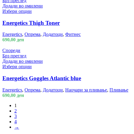
Брз преглед
Додади во омилени
Избери опции
Energetics Thigh Toner
Energetics
,
Опрема
,
Додатоци
,
Фитнес
690,00
ден
Спореди
Брз преглед
Додади во омилени
Избери опции
Energetics Goggles Atlantic blue
Energetics
,
Опрема
,
Додатоци
,
Наочари за пливање
,
Пливање
690,00
ден
1
2
3
4
→