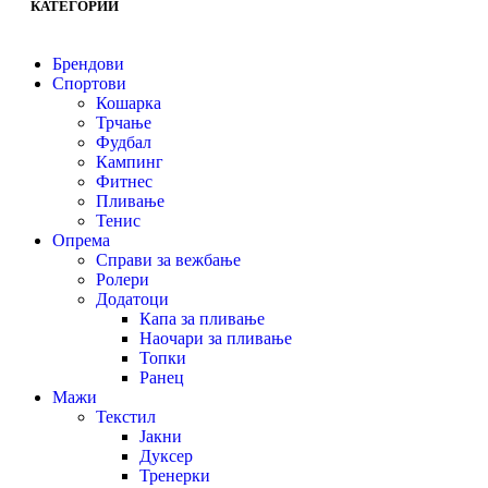
КАТЕГОРИИ
Брендови
Спортови
Кошарка
Трчање
Фудбал
Кампинг
Фитнес
Пливање
Тенис
Опрема
Справи за вежбање
Ролери
Додатоци
Капа за пливање
Наочари за пливање
Топки
Ранец
Мажи
Текстил
Јакни
Дуксер
Тренерки