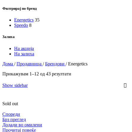
Филтрирај по бренд
Energetics
35
Speedo
8
Залиха
На акција
На залиха
Дома
/
Продавница
/
Брендови
/
Energetics
Прикажувам 1–12 од 43 резултати
Show sidebar
Sold out
Спореди
Брз преглед
Додади во омилени
Прочитај повеќе