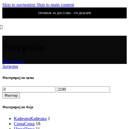
Skip to navigation
Skip to main content
ТРОШОК ЗА ДОСТАВА - 170 ДЕНАРИ
Energetics
Категории
Затвори
Филтрирај по цена
Филтер
Филтрирај по боја
Кафеава
Кафеава
1
Сина
Сина
18
Црна
Црна
11