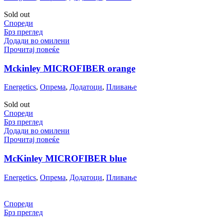
Sold out
Спореди
Брз преглед
Додади во омилени
Прочитај повеќе
Mckinley MICROFIBER orange
Energetics
,
Опрема
,
Додатоци
,
Пливање
Sold out
Спореди
Брз преглед
Додади во омилени
Прочитај повеќе
McKinley MICROFIBER blue
Energetics
,
Опрема
,
Додатоци
,
Пливање
Спореди
Брз преглед