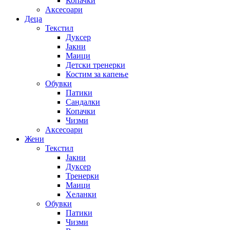
Копачки
Аксесоари
Деца
Текстил
Дуксер
Јакни
Маици
Детски тренерки
Костим за капење
Обувки
Патики
Сандалки
Копачки
Чизми
Аксесоари
Жени
Текстил
Јакни
Дуксер
Тренерки
Маици
Хеланки
Обувки
Патики
Чизми