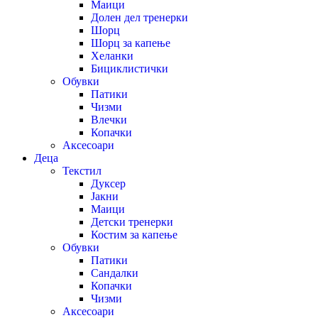
Маици
Долен дел тренерки
Шорц
Шорц за капење
Хеланки
Бициклистички
Обувки
Патики
Чизми
Влечки
Копачки
Аксесоари
Деца
Текстил
Дуксер
Јакни
Маици
Детски тренерки
Костим за капење
Обувки
Патики
Сандалки
Копачки
Чизми
Аксесоари