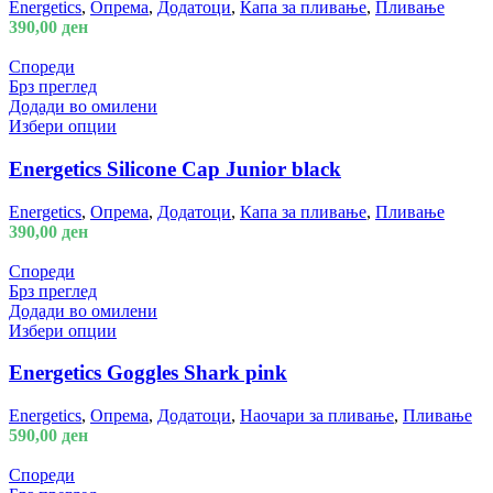
Energetics
,
Опрема
,
Додатоци
,
Капа за пливање
,
Пливање
390,00
ден
Спореди
Брз преглед
Додади во омилени
Избери опции
Energetics Silicone Cap Junior black
Energetics
,
Опрема
,
Додатоци
,
Капа за пливање
,
Пливање
390,00
ден
Спореди
Брз преглед
Додади во омилени
Избери опции
Energetics Goggles Shark pink
Energetics
,
Опрема
,
Додатоци
,
Наочари за пливање
,
Пливање
590,00
ден
Спореди