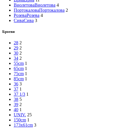
Виолетова
Виолетова
4
Портокалова
Портокалова
2
Розева
Розева
4
Сива
Сива
3
Броеви
28
2
29
2
30
2
34
2
55cm
1
65cm
1
75cm
1
85cm
1
36
3
37
1
37 1/3
1
38
5
39
2
40
1
UNIV.
25
150cm
1
173x61cm
3