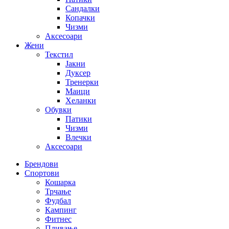
Сандалки
Копачки
Чизми
Аксесоари
Жени
Текстил
Јакни
Дуксер
Тренерки
Маици
Хеланки
Обувки
Патики
Чизми
Влечки
Аксесоари
Брендови
Спортови
Кошарка
Трчање
Фудбал
Кампинг
Фитнес
Пливање