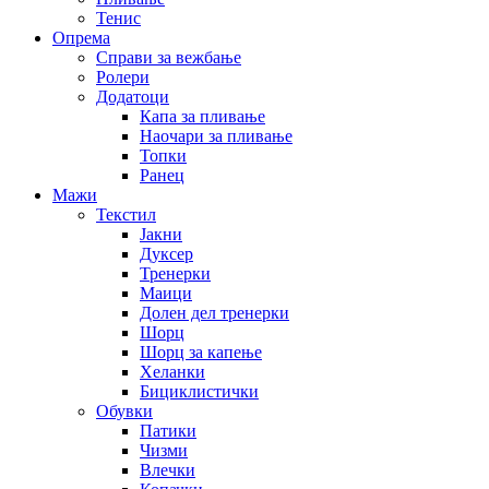
Тенис
Опрема
Справи за вежбање
Ролери
Додатоци
Капа за пливање
Наочари за пливање
Топки
Ранец
Мажи
Текстил
Јакни
Дуксер
Тренерки
Маици
Долен дел тренерки
Шорц
Шорц за капење
Хеланки
Бициклистички
Обувки
Патики
Чизми
Влечки