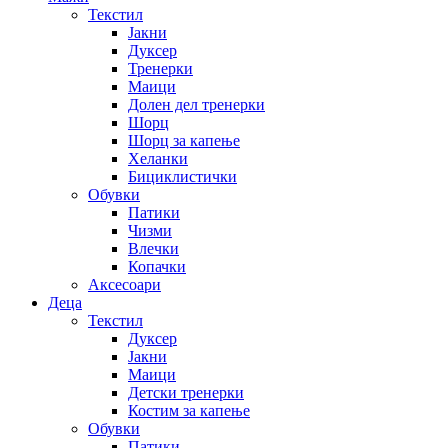
Текстил
Јакни
Дуксер
Тренерки
Маици
Долен дел тренерки
Шорц
Шорц за капење
Хеланки
Бициклистички
Обувки
Патики
Чизми
Влечки
Копачки
Аксесоари
Деца
Текстил
Дуксер
Јакни
Маици
Детски тренерки
Костим за капење
Обувки
Патики