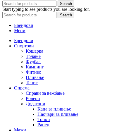
Search
Start typing to see products you are looking for.
Search
Брендови
Мени
Брендови
Спортови
Кошарка
Трчање
Фудбал
Кампинг
Фитнес
Пливање
Тенис
Опрема
Справи за вежбање
Ролери
Додатоци
Капа за пливање
Наочари за пливање
Топки
Ранец
Мажи