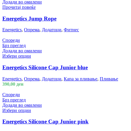
Додади во омилени
Прочитај повеќе
Energetics Jump Rope
Energetics
,
Опрема
,
Додатоци
,
Фитнес
Спореди
Брз преглед
Додади во омилени
Избери опции
Energetics Silicone Cap Junior blue
Energetics
,
Опрема
,
Додатоци
,
Капа за пливање
,
Пливање
390,00
ден
Спореди
Брз преглед
Додади во омилени
Избери опции
Energetics Silicone Cap Junior pink