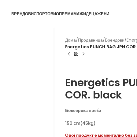
БРЕНДОВИ
СПОРТОВИ
ОПРЕМА
МАЖИ
ДЕЦА
ЖЕНИ
Дома
/
Продавница
/
Брендови
/
Ener
Energetics PUNCH.BAG JPN COR.
Energetics
Energetics P
COR. black
Боксерска вреќа
150 cm(45kg)
Овој продукт е моментално без з