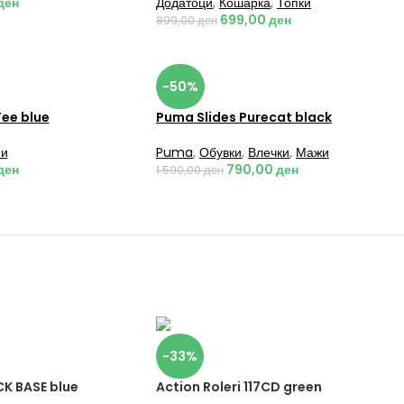
ден
Додатоци
,
Кошарка
,
Топки
699,00
ден
899,00
ден
-50%
Tee blue
Puma Slides Purecat black
и
Puma
,
Обувки
,
Влечки
,
Мажи
ден
790,00
ден
1.590,00
ден
-33%
K BASE blue
Action Roleri 117CD green