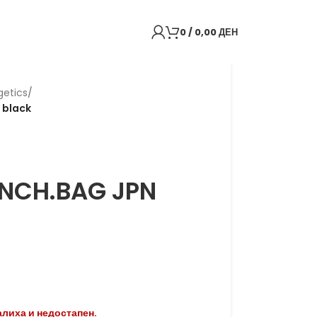
0
/
0,00
ДЕН
getics
/
 black
UNCH.BAG JPN
алиха и недостапен.