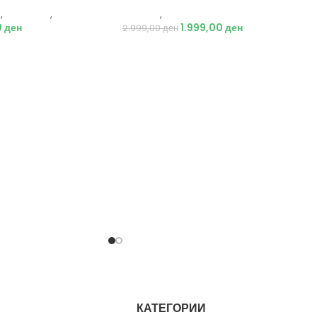
а
,
Додатоци
,
Кампинг
Опрема
,
Ролери
0
ден
1.999,00
ден
2.999,00
ден
КАТЕГОРИИ