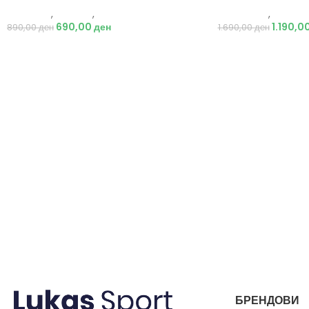
Protouch
,
Опрема
,
Додатоци
Energetics
,
Опрем
690,00
ден
1.190,0
890,00
ден
1.690,00
ден
БРЕНДОВИ