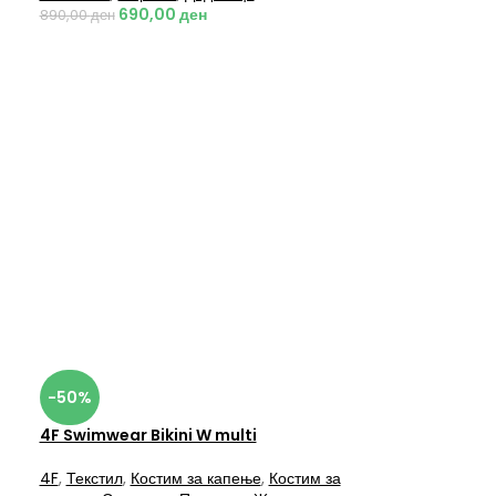
690,00
ден
890,00
ден
-50%
4F Swimwear Bikini W multi
4F
,
Текстил
,
Костим за капење
,
Костим за