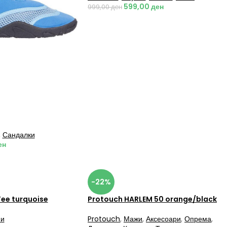
599,00
ден
999,00
ден
,
Сандалки
ен
-22%
Tee turquoise
Protouch HARLEM 50 orange/black
и
Protouch
,
Мажи
,
Аксесоари
,
Опрема
,