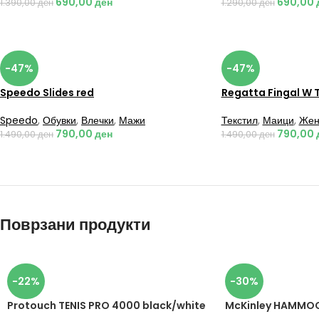
690,00
ден
690,00
1.390,00
ден
1.290,00
ден
-47%
-47%
Speedo Slides red
Regatta Fingal W 
Speedo
,
Обувки
,
Влечки
,
Мажи
Текстил
,
Маици
,
Жен
790,00
ден
790,00
1.490,00
ден
1.490,00
ден
Поврзани продукти
-22%
-30%
Protouch TENIS PRO 4000 black/white
McKinley HAMMOC