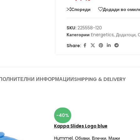
Спореди
Додади во омил
SKU:
225558-120
Категории
Energetics
,
Додатоци
,
Share:
ПОЛНИТЕЛНИ ИНФОРМАЦИИ
SHIPPING & DELIVERY
-40%
Kappa Slides Logo blue
Hummel
,
Обувки
,
Влечки
,
Мажи