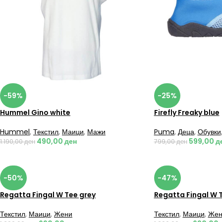
-59%
-25%
Hummel Gino white
Firefly Freaky blue
Hummel
,
Текстил
,
Маици
,
Мажи
Puma
,
Деца
,
Обувки
490,00
ден
599,00
д
1.190,00
ден
799,00
ден
-50%
-47%
Regatta Fingal W Tee grey
Regatta Fingal W 
Текстил
,
Маици
,
Жени
Текстил
,
Маици
,
Жен