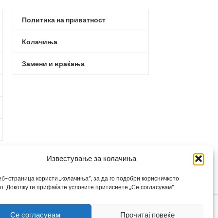
Политика на приватност
Колачиња
Замени и враќања
Известување за колачиња
еб-страница користи „колачиња“, за да го подобри корисничкото
во. Доколку ги прифаќате условите притиснете „Се согласувам“.
Се согласувам
Прочитај повеќе