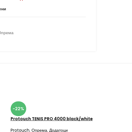
ени
Опрема
-22%
Protouch TENIS PRO 4000 black/white
Protouch
,
Опрема
,
Додатоци