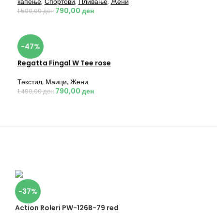
капење
,
Спортови
,
Пливање
,
Жени
790,00
ден
1.590,00
ден
-47%
Regatta Fingal W Tee rose
Текстил
,
Маици
,
Жени
790,00
ден
1.490,00
ден
-37%
Action Roleri PW-126B-79 red