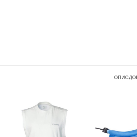
ОПИС
ДО