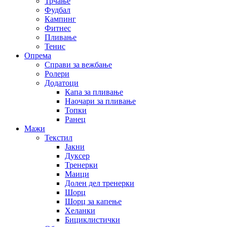
Трчање
Фудбал
Кампинг
Фитнес
Пливање
Тенис
Опрема
Справи за вежбање
Ролери
Додатоци
Капа за пливање
Наочари за пливање
Топки
Ранец
Мажи
Текстил
Јакни
Дуксер
Тренерки
Маици
Долен дел тренерки
Шорц
Шорц за капење
Хеланки
Бициклистички