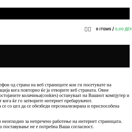
0
ITEMS
/
0,00
ДЕ
ефон од страна на веб страниците кои ги посетувате на
ија кога повторно ќе ја отворите веб страната. Овие
стојаните колачиња(cookies) остануваат на Вашиот компјутер и
т кога ќе го затворите интернет пребарувачот.
а се со цел да се обезбеди персонализирана и приспособена
ни неопходни за непречено работење на интернет страницата.
о поставување не е потребна Ваша согласност.