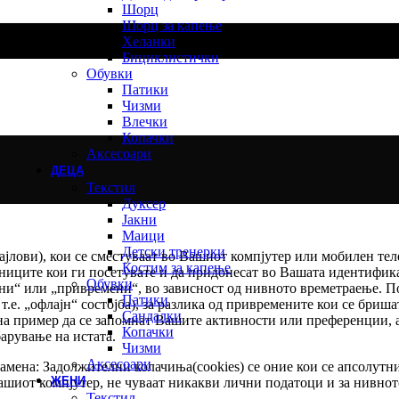
Шорц
Шорц за капење
Хеланки
Бициклистички
Обувки
Патики
Чизми
Влечки
Копачки
Аксесоари
ДЕЦА
Текстил
Дуксер
Јакни
Маици
Детски тренерки
ајлови), кои се сместуваат во Вашиот компјутер или мобилен тел
Костим за капење
ниците кои ги посетувате и да придонесат во Вашата идентификац
Обувки
ни“ или „привремени“, во зависност од нивното времетраење. По
Патики
.е. „офлајн“ состојба), за разлика од привремените кои се бриша
Сандалки
о на пример да се запомнат Вашите активности или преференции, 
Копачки
барување на истата.
Чизми
Аксесоари
 намена: Задолжителни колачиња(cookies) се оние кои се апсолут
ЖЕНИ
ашиот компјутер, не чуваат никакви лични податоци и за нивнот
Текстил