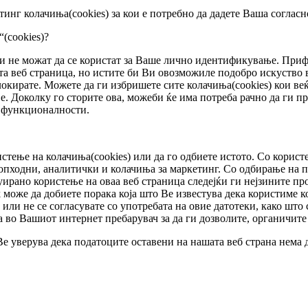
инг колачиња(cookies) за кои е потребно да дадете Ваша согласн
(cookies)?
 и не можат да се користат за Ваше лично идентификување. При
ата веб страница, но истите би Ви овозможиле подобро искуство 
локирате. Можете да ги избришете сите колачиња(cookies) кои веќ
. Доколку го сторите ова, можеби ќе има потреба рачно да ги пр
 и функционалности.
стење на колачиња(cookies) или да го одбиете истото. Со корист
опходни, аналитички и колачиња за маркетинг. Со одбирање на по
рано користење на оваа веб страница следејќи ги нејзините пром
k може да добиете порака која што Ве известува дека користиме к
е или не се согласувате со употребата на овие датотеки, како што
 во Вашиот интернет пребарувач за да ги дозволите, органичите 
е уверува дека податоците оставени на нашата веб страна нема д