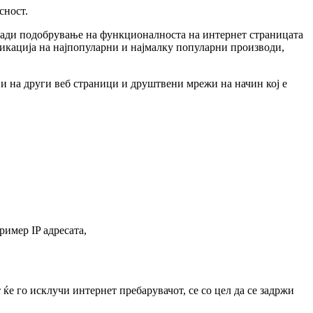
сност.
аради подобрување на функционалноста на интернет страницата
фикација на најпопуларни и најмалку популарни производи,
 и на други веб страници и друштвени мрежи на начин кој е
ример IP адресата,
ќе го исклучи интернет пребарувачот, се со цел да се задржи