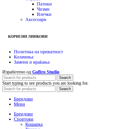
Патики
Чизми
Влечки
Аксесоари
КОРИСНИ ЛИНКОВИ
Политика на приватност
Колачиња
Замени и враќања
Изработено од
GoBro Studio
Search
Start typing to see products you are looking for.
Search
Брендови
Мени
Брендови
Спортови
Кошарка