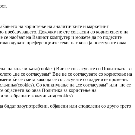
ост.
фаќањето на користење на аналитичките и маркетинг
во пребарувањето. Доколку не сте согласни со користењето на
е се наоѓаат на Вашиот компјутер и можете да го подесите
илагодувате преференциите секој пат кога ја посетувате оваа
ење на колачињата(cookies) Вие се согласувате со Политиката за
лето „не се согласувам“ Вие не се согласувате со користење на
ени ќе се смета како да се согласувате со дадените промени.
олачиња(cookies). Со кликнување на „се согласувам“ или „не се
 се објаснети во оваа Политика за користење на
или забраните колачињата(cookies).
а бидат злоупотребени, објавени или споделени со друго трето