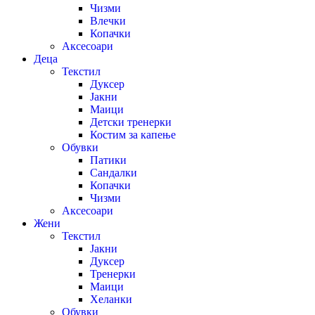
Чизми
Влечки
Копачки
Аксесоари
Деца
Текстил
Дуксер
Јакни
Маици
Детски тренерки
Костим за капење
Обувки
Патики
Сандалки
Копачки
Чизми
Аксесоари
Жени
Текстил
Јакни
Дуксер
Тренерки
Маици
Хеланки
Обувки