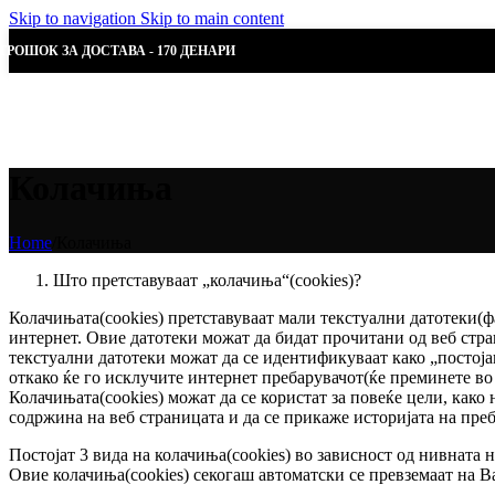
Skip to navigation
Skip to main content
ТРОШОК ЗА ДОСТАВА - 170 ДЕНАРИ
Колачиња
Home
/
Колачиња
Што претставуваат „колачиња“(cookies)?
Колачињата(cookies) претставуваат мали текстуални датотеки(ф
интернет. Овие датотеки можат да бидат прочитани од веб стра
текстуални датотеки можат да се идентификуваат како „постоја
откако ќе го исклучите интернет пребарувачот(ќе преминете во т
Колачињата(cookies) можат да се користат за повеќе цели, как
содржина на веб страницата и да се прикаже историјата на пре
Постојат 3 вида на колачиња(cookies) во зависност од нивната
Овие колачиња(cookies) секогаш автоматски се превземаат на В