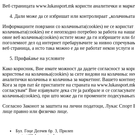
Веб страницата www.lukassport.mk користи аналитички и маркет
Дали може да се избришат или контролираат „колачињата“
Информациите поврзани со колачињата(cookies) не се користат
колачињата(cookies) не е неопходно потребно за работа на наш
овие веб колачиња(cookies) истите може да ги избришете или б
поголемиот дел од интернет пребарувачите за нивно спречување
веб страница, а исто така можно е да не работат некои услуги
Прифаќање на условите
Како корисник, Вие имате можност да дадете согласност за кори
користење на колачиња(cookies) за сите видови на колачиња: не
аналитички колачиња и колачиња за маркетинг. Вашето континуи
Кога за прв пат ќе пристапите на страната на www.lukassport.m
согласувам“ Вие изјавувате дека сте ја разбрале и се согласуват
колачиња(cookies), при што може да ги промените подесувањата
Согласно Законот за заштита на лични податоци, Лукас Спорт В
лице правно или физичко лице.
Бул. Гоце Делчев бр. 3, Прилеп