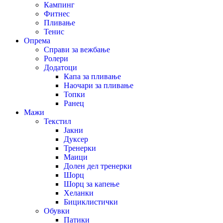
Кампинг
Фитнес
Пливање
Тенис
Опрема
Справи за вежбање
Ролери
Додатоци
Капа за пливање
Наочари за пливање
Топки
Ранец
Мажи
Текстил
Јакни
Дуксер
Тренерки
Маици
Долен дел тренерки
Шорц
Шорц за капење
Хеланки
Бициклистички
Обувки
Патики