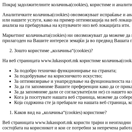
Покрај задолжителните колачиња(cookies), користиме и аналити
Аналитичките колачиња(cookies) овозможуваат испраќање и ан
или нашите услуги, како на пример оптимизација на веб локац
анализа на пребарувања на купувачите низ веб локацијата итн.
Маркетинг колачињата(cookies) ни овозможуваат да можеме да г
прилагоден на Вашите интереси земајќи ја во предвид Вашата 
Зошто користиме „колачиња“(cookies)?
На веб страницата www.lukassport.mk користиме колачиња(cooki
За подобро техничко функционирање на страната;
За подобрување на корисничкото искуство;
За оптимизирање и унапредување на фунционалноста на 
За да ги запомниме Вашите преференции како да се прикаж
За да запомниме дали се согласувате(или не) со нашето ко
Кога ја посетувате нашата веб страница, можеме да собер
Која содржина сте ја пребарале на нашата веб страница, ко
Каков вид на „колачиња“(cookies) користиме?
Веб страницата www.lukassport.mk користи трајни и неопходни к
состојбата на корисникот и кои се потребни за непречена работа