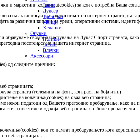
чки и маркетинг колачиња(cookies) за кои е потребна Ваша согла
Јакни
Дуксер
ализа на активностите на корисникот на интернет страницата з
Тренерки
ијата за различни типови на уреди, оперативни системи, иденти
Маици
Хеланки
Обувки
и објавуваме своите известувања на Лукас Спорт страната, како
Патики
претходна посетеност на нашата интернет страница.
Чизми
Влечки
Аксесоари
es) од следните причини:
веб страницата;
ува страната (големина на фонт, контраст на боја итн.)
ристење на колачиња(cookies) на оваа веб страница;
еме некои податоци од Вашето претходно пребарување, како на п
га сте ја посетиле и од која веб страница сте биле пренасочени.
олачиња(cookies), кои го памтат пребарувањето кога корисникот 
 на веб страницата.