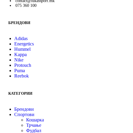
contact@lukassport.mk
075 360 100
БРЕНДОВИ
Adidas
Energetics
Hummel
Kappa
Nike
Protouch
Puma
Reebok
КАТЕГОРИИ
Брендови
Спортови
Кошарка
Трчање
Фудбал