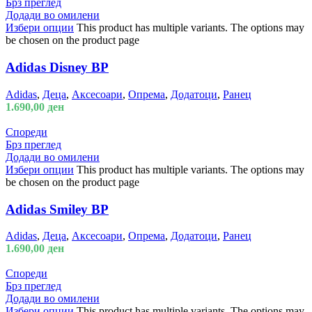
Брз преглед
Додади во омилени
Избери опции
This product has multiple variants. The options may
be chosen on the product page
Adidas Disney BP
Adidas
,
Деца
,
Аксесоари
,
Опрема
,
Додатоци
,
Ранец
1.690,00
ден
Спореди
Брз преглед
Додади во омилени
Избери опции
This product has multiple variants. The options may
be chosen on the product page
Adidas Smiley BP
Adidas
,
Деца
,
Аксесоари
,
Опрема
,
Додатоци
,
Ранец
1.690,00
ден
Спореди
Брз преглед
Додади во омилени
Избери опции
This product has multiple variants. The options may