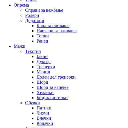
Опрема
Справи за вежбање
Ролери
Додатоци
Капа за пливање
Наочари за пливање
Топки
Ранец
Мажи
Текстил
Јакни
Дуксер
Тренерки
Маици
Долен дел тренерки
Шорц
Шорц за капење
Хеланки
Бициклистички
Обувки
Патики
Чизми
Влечки
Копачки