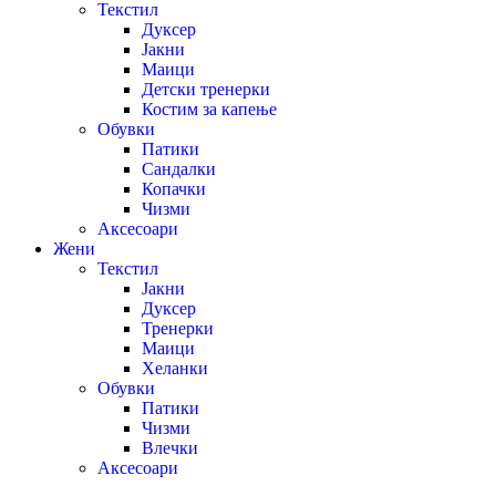
Текстил
Дуксер
Јакни
Маици
Детски тренерки
Костим за капење
Обувки
Патики
Сандалки
Копачки
Чизми
Аксесоари
Жени
Текстил
Јакни
Дуксер
Тренерки
Маици
Хеланки
Обувки
Патики
Чизми
Влечки
Аксесоари