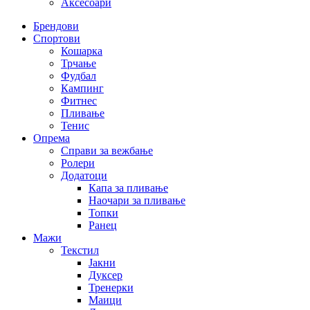
Аксесоари
Брендови
Спортови
Кошарка
Трчање
Фудбал
Кампинг
Фитнес
Пливање
Тенис
Опрема
Справи за вежбање
Ролери
Додатоци
Капа за пливање
Наочари за пливање
Топки
Ранец
Мажи
Текстил
Јакни
Дуксер
Тренерки
Маици