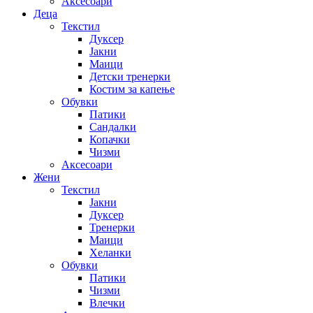
Аксесоари
Деца
Текстил
Дуксер
Јакни
Маици
Детски тренерки
Костим за капење
Обувки
Патики
Сандалки
Копачки
Чизми
Аксесоари
Жени
Текстил
Јакни
Дуксер
Тренерки
Маици
Хеланки
Обувки
Патики
Чизми
Влечки