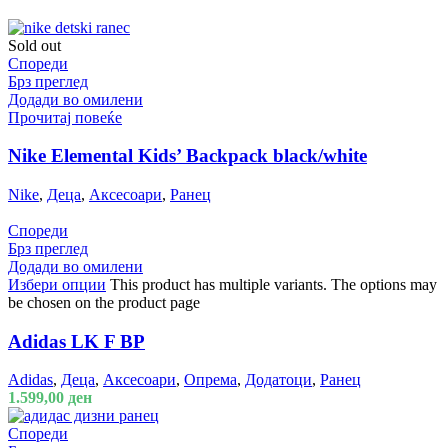
Sold out
Спореди
Брз преглед
Додади во омилени
Прочитај повеќе
Nike Elemental Kids’ Backpack black/white
Nike
,
Деца
,
Аксесоари
,
Ранец
Спореди
Брз преглед
Додади во омилени
Избери опции
This product has multiple variants. The options may
be chosen on the product page
Adidas LK F BP
Adidas
,
Деца
,
Аксесоари
,
Опрема
,
Додатоци
,
Ранец
1.599,00
ден
Спореди