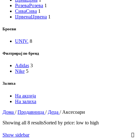
Розева
Розева
1
Сива
Сива
1
Црвена
Црвена
1
Броеви
UNIV.
8
Филтрирај по бренд
Adidas
3
Nike
5
Залиха
На акција
На залиха
Дома
/
Продавница
/
Деца
/
Аксесоари
Showing all 8 results
Sorted by price: low to high
Show sidebar