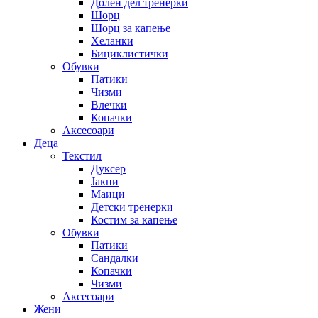
Долен дел тренерки
Шорц
Шорц за капење
Хеланки
Бициклистички
Обувки
Патики
Чизми
Влечки
Копачки
Аксесоари
Деца
Текстил
Дуксер
Јакни
Маици
Детски тренерки
Костим за капење
Обувки
Патики
Сандалки
Копачки
Чизми
Аксесоари
Жени