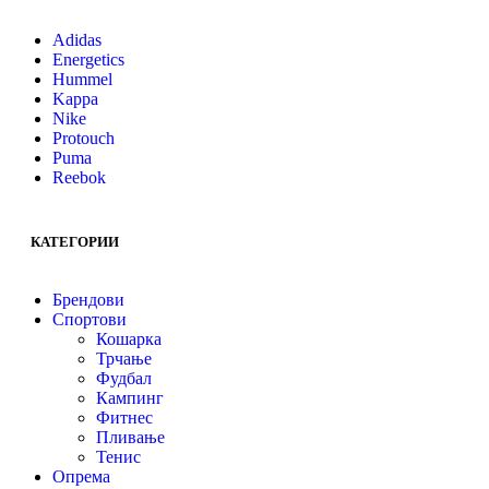
Adidas
Energetics
Hummel
Kappa
Nike
Protouch
Puma
Reebok
КАТЕГОРИИ
Брендови
Спортови
Кошарка
Трчање
Фудбал
Кампинг
Фитнес
Пливање
Тенис
Опрема