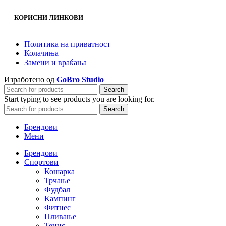
КОРИСНИ ЛИНКОВИ
Политика на приватност
Колачиња
Замени и враќања
Изработено од
GoBro Studio
Search
Start typing to see products you are looking for.
Search
Брендови
Мени
Брендови
Спортови
Кошарка
Трчање
Фудбал
Кампинг
Фитнес
Пливање
Тенис