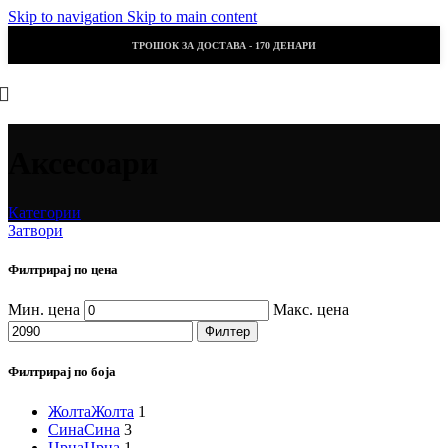
Skip to navigation
Skip to main content
ТРОШОК ЗА ДОСТАВА - 170 ДЕНАРИ
Аксесоари
Категории
Затвори
Филтрирај по цена
Мин. цена
Макс. цена
Филтер
Филтрирај по боја
Жолта
Жолта
1
Сина
Сина
3
Црна
Црна
1