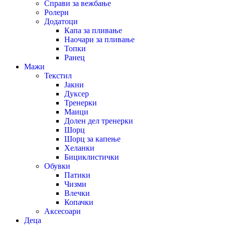
Справи за вежбање
Ролери
Додатоци
Капа за пливање
Наочари за пливање
Топки
Ранец
Мажи
Текстил
Јакни
Дуксер
Тренерки
Маици
Долен дел тренерки
Шорц
Шорц за капење
Хеланки
Бициклистички
Обувки
Патики
Чизми
Влечки
Копачки
Аксесоари
Деца