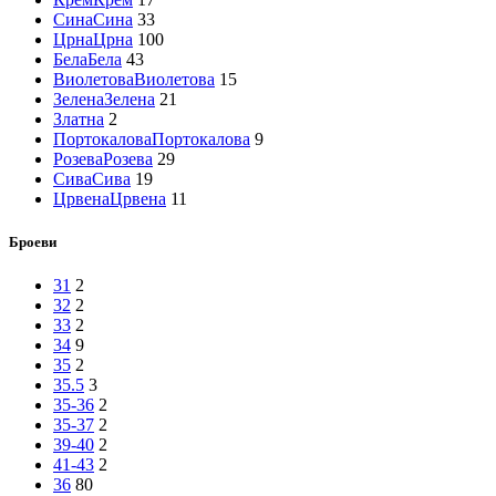
Сина
Сина
33
Црна
Црна
100
Бела
Бела
43
Виолетова
Виолетова
15
Зелена
Зелена
21
Златна
2
Портокалова
Портокалова
9
Розева
Розева
29
Сива
Сива
19
Црвена
Црвена
11
Броеви
31
2
32
2
33
2
34
9
35
2
35.5
3
35-36
2
35-37
2
39-40
2
41-43
2
36
80