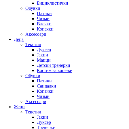
Бициклистички
Обувки
Патики
Чизми
Влечки
Копачки
Аксесоари
Деца
Текстил
Дуксер
Јакни
Маици
Детски тренерки
Костим за капење
Обувки
Патики
Сандалки
Копачки
Чизми
Аксесоари
Жени
Текстил
Јакни
Дуксер
Тренерки