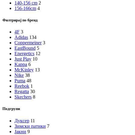
140-156 cm
2
156-166cm
4
Филтрирај по бренд
4F
3
Adidas
134
Coppermeiner
3
EastBound
5
Energetics
12
Just Play
10
Kappa
6
McKinley
13
Nike
38
Puma
48
Reebok
1
Regatta
30
Skechers
8
Подгрупи
Дуксер
11
Зимски патики
7
Јакни
9