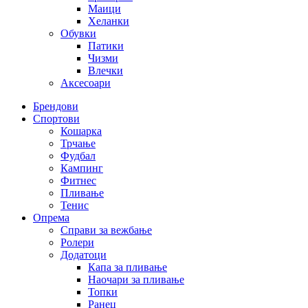
Маици
Хеланки
Обувки
Патики
Чизми
Влечки
Аксесоари
Брендови
Спортови
Кошарка
Трчање
Фудбал
Кампинг
Фитнес
Пливање
Тенис
Опрема
Справи за вежбање
Ролери
Додатоци
Капа за пливање
Наочари за пливање
Топки
Ранец