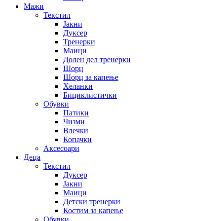
Мажи
Текстил
Јакни
Дуксер
Тренерки
Маици
Долен дел тренерки
Шорц
Шорц за капење
Хеланки
Бициклистички
Обувки
Патики
Чизми
Влечки
Копачки
Аксесоари
Деца
Текстил
Дуксер
Јакни
Маици
Детски тренерки
Костим за капење
Обувки