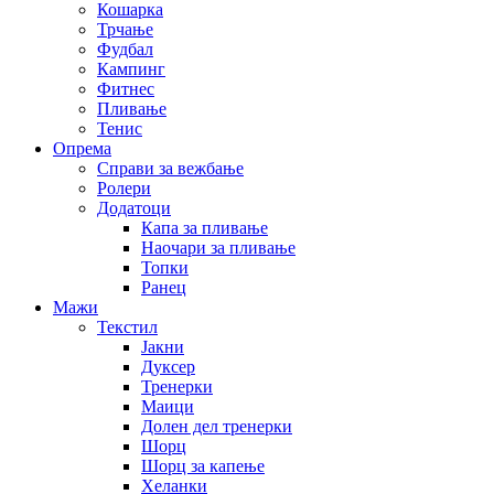
Кошарка
Трчање
Фудбал
Кампинг
Фитнес
Пливање
Тенис
Опрема
Справи за вежбање
Ролери
Додатоци
Капа за пливање
Наочари за пливање
Топки
Ранец
Мажи
Текстил
Јакни
Дуксер
Тренерки
Маици
Долен дел тренерки
Шорц
Шорц за капење
Хеланки