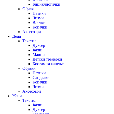
Бициклистички
Обувки
Патики
Чизми
Влечки
Копачки
Аксесоари
Деца
Текстил
Дуксер
Јакни
Маици
Детски тренерки
Костим за капење
Обувки
Патики
Сандалки
Копачки
Чизми
Аксесоари
Жени
Текстил
Јакни
Дуксер