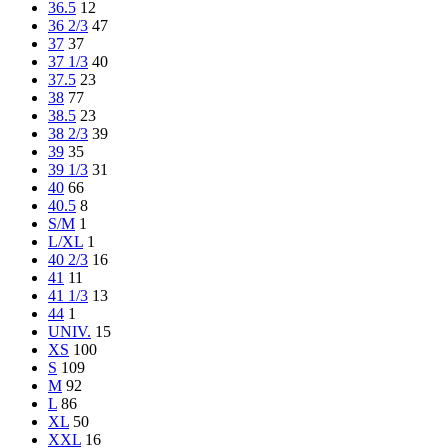
36.5
12
36 2/3
47
37
37
37 1/3
40
37.5
23
38
77
38.5
23
38 2/3
39
39
35
39 1/3
31
40
66
40.5
8
S/M
1
L/XL
1
40 2/3
16
41
11
41 1/3
13
44
1
UNIV.
15
XS
100
S
109
M
92
L
86
XL
50
XXL
16