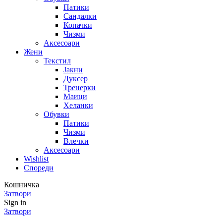
Патики
Сандалки
Копачки
Чизми
Аксесоари
Жени
Текстил
Јакни
Дуксер
Тренерки
Маици
Хеланки
Обувки
Патики
Чизми
Влечки
Аксесоари
Wishlist
Спореди
Кошничка
Затвори
Sign in
Затвори