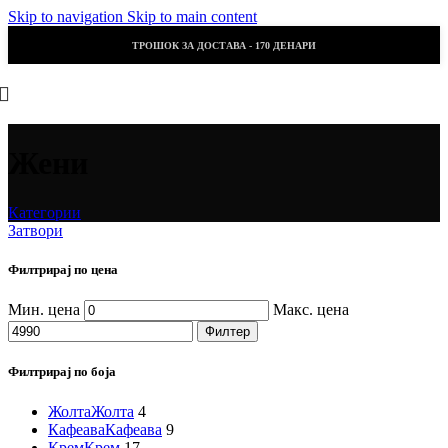
Skip to navigation
Skip to main content
ТРОШОК ЗА ДОСТАВА - 170 ДЕНАРИ
Жени
Категории
Затвори
Филтрирај по цена
Мин. цена
Макс. цена
Филтер
Филтрирај по боја
Жолта
Жолта
4
Кафеава
Кафеава
9
Крем
Крем
17