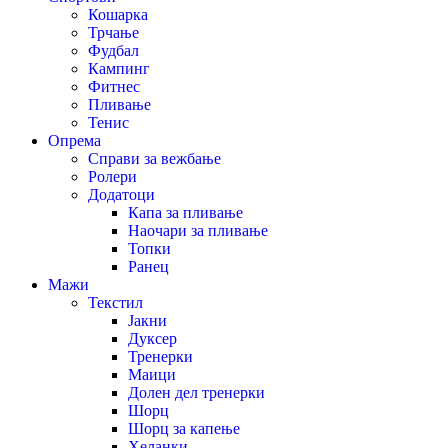
Кошарка
Трчање
Фудбал
Кампинг
Фитнес
Пливање
Тенис
Опрема
Справи за вежбање
Ролери
Додатоци
Капа за пливање
Наочари за пливање
Топки
Ранец
Мажи
Текстил
Јакни
Дуксер
Тренерки
Маици
Долен дел тренерки
Шорц
Шорц за капење
Хеланки