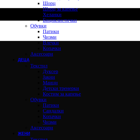
Шорц
Шорц за капење
Хеланки
Бициклистички
Обувки
Патики
Чизми
Влечки
Копачки
Аксесоари
ДЕЦА
Текстил
Дуксер
Јакни
Маици
Детски тренерки
Костим за капење
Обувки
Патики
Сандалки
Копачки
Чизми
Аксесоари
ЖЕНИ
Текстил