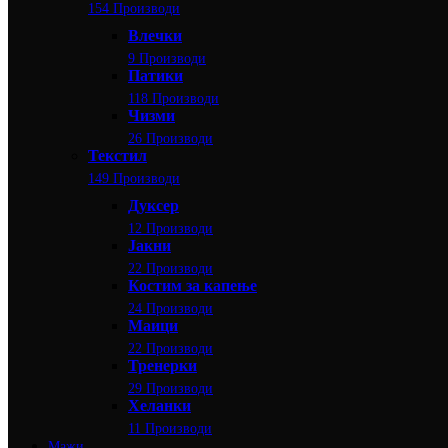
154 Производи
Влечки
9 Производи
Патики
118 Производи
Чизми
26 Производи
Текстил
149 Производи
Дуксер
12 Производи
Јакни
22 Производи
Костим за капење
24 Производи
Маици
22 Производи
Тренерки
29 Производи
Хеланки
11 Производи
Мажи