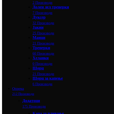
2 Производи
Долен дел тренерки
7 Производи
Дуксер
32 Производи
Јакни
25 Производи
Маици
21 Производи
Тренерки
60 Производи
Хеланки
0 Производи
Шорц
21 Производи
Шорц за капење
6 Производи
Опрема
212 Производи
Додатоци
175 Производи
Капа за пливање