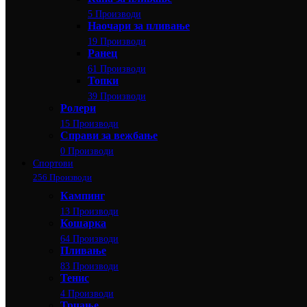
5 Производи
Наочари за пливање
19 Производи
Ранец
61 Производи
Топки
39 Производи
Ролери
15 Производи
Справи за вежбање
0 Производи
Спортови
256 Производи
Кампинг
13 Производи
Кошарка
64 Производи
Пливање
83 Производи
Тенис
4 Производи
Трчање