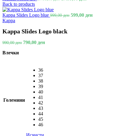
Back to products
Kappa Slides Logo blue
599,00
ден
999,00
ден
Kappa
Kappa Slides Logo black
790,00
ден
990,00
ден
Влечки
36
37
38
39
40
41
Големини
42
43
44
45
46
Исчисти