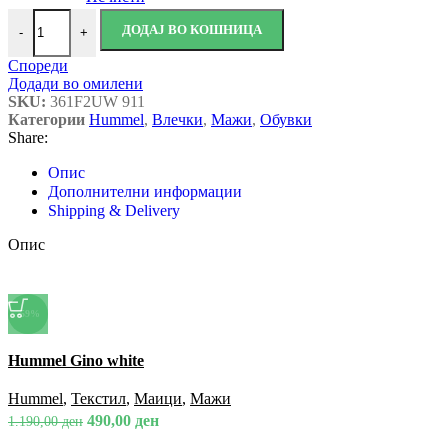
ДОДАЈ ВО КОШНИЦА
-
+
Спореди
Додади во омилени
SKU:
361F2UW 911
Категории
Hummel
,
Влечки
,
Мажи
,
Обувки
Share:
Опис
Дополнителни информации
Shipping & Delivery
Опис
-59%
Спореди
Hummel Gino white
Брз преглед
Додади во омилени
Hummel
,
Текстил
,
Маици
,
Мажи
490,00
ден
1.190,00
ден