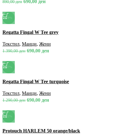
690,00
ден
890,00
ден
-50%
Спореди
Regatta Fingal W Tee grey
Брз преглед
Додади во омилени
Текстил
,
Маици
,
Жени
690,00
ден
1.390,00
ден
-47%
Спореди
Regatta Fingal W Tee turquoise
Брз преглед
Додади во омилени
Текстил
,
Маици
,
Жени
690,00
ден
1.290,00
ден
-22%
Спореди
Protouch HARLEM 50 orange/black
Брз преглед