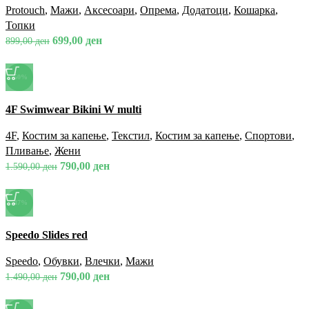
Додади во омилени
Protouch
,
Мажи
,
Аксесоари
,
Опрема
,
Додатоци
,
Кошарка
,
Топки
699,00
ден
899,00
ден
-50%
Спореди
4F Swimwear Bikini W multi
Брз преглед
Додади во омилени
4F
,
Костим за капење
,
Текстил
,
Костим за капење
,
Спортови
,
Пливање
,
Жени
790,00
ден
1.590,00
ден
-47%
Спореди
Speedo Slides red
Брз преглед
Додади во омилени
Speedo
,
Обувки
,
Влечки
,
Мажи
790,00
ден
1.490,00
ден