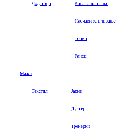
Додатоци
Капа за пливање
Наочари за пливање
Топки
Ранец
Мажи
Текстил
Јакни
Дуксер
Тренерки