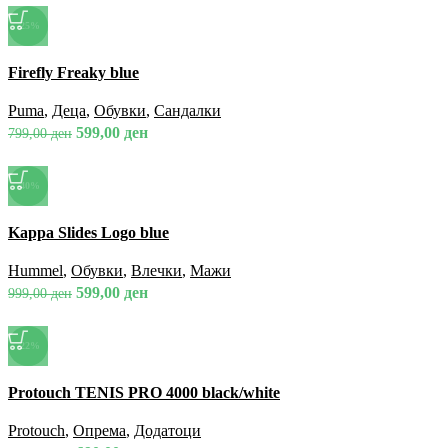
-25%
Спореди
Firefly Freaky blue
Брз преглед
Додади во омилени
Puma
,
Деца
,
Обувки
,
Сандалки
599,00
ден
799,00
ден
-40%
Спореди
Kappa Slides Logo blue
Брз преглед
Додади во омилени
Hummel
,
Обувки
,
Влечки
,
Мажи
599,00
ден
999,00
ден
-22%
Спореди
Protouch TENIS PRO 4000 black/white
Брз преглед
Додади во омилени
Protouch
,
Опрема
,
Додатоци