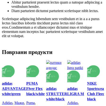
Abitur parturient praesent lectus quam a natoque adipiscing a
vestibulum hendre.
Diam parturient dictumst parturient scelerisque nibh lectus.
Scelerisque adipiscing bibendum sem vestibulum et in a a a purus
lectus faucibus lobortis tincidunt purus lectus nisl class
eros.Condimentum a et ullamcorper dictumst mus et tristique
elementum nam inceptos hac parturient scelerisque vestibulum amet
elit ut volutpat.
Поврзани продукти
-50%
-50%
-21%
-38%
-41%
Спореди
Спореди
Спореди
adidas
PUMA
NIKE
Брз преглед
Брз преглед
Спореди
Спореди
Брз преглед
ADVANTAGE
Flyer Flex
adidas
adidas
Sportswear
Додади во
Додади во
Брз преглед
Брз преглед
Додади во
white/green
black/white
STRUTTER
LIGRA M
Club Fleece
омилени
омилени
Додади во
Додади во
омилени
white/black
black
омилени
омилени
Adidas
,
Мажи
,
Puma
,
Adidas
,