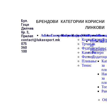
Бул.
БРЕНДОВИ
КАТЕГОРИИ
КОРИСНИ
Гоце
ЛИНКОВИ
Делчев
бр. 3,
Adidas
Energetics
Hummel
Брендови
Kappa
Спортови
Nike
Опрема
Protouch
Мажи
Puma
Прилеп
Кошарка
Справи
Те
contact@lukassport.mk
Политика
Кол
075
Трчање
за
на
360
Фудбал
вежбање
приватност
100
Кампинг
Ролери
Фитнес
Додатоц
Пливање
Ка
Тенис
за
пл
На
за
пл
То
Ра
Об