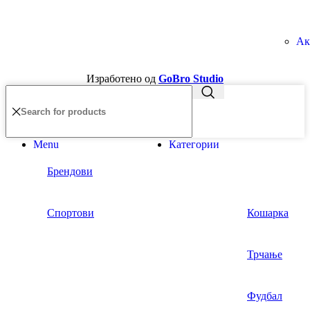
Ак
Изработено од
GoBro Studio
Menu
Категории
Брендови
Спортови
Кошарка
Трчање
Фудбал