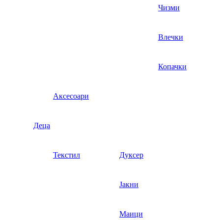
Чизми
Влечки
Копачки
Аксесоари
Деца
Текстил
Дуксер
Јакни
Маици