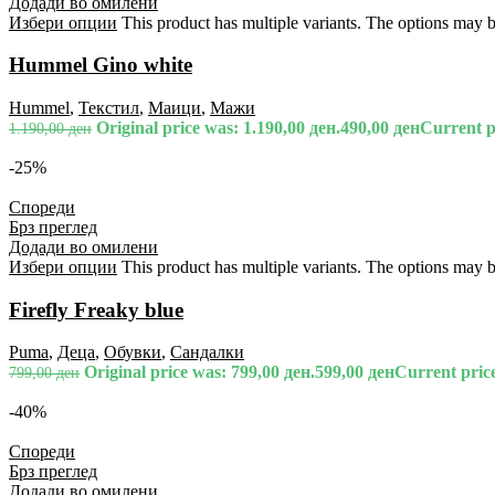
Додади во омилени
Избери опции
This product has multiple variants. The options may 
Hummel Gino white
Hummel
,
Текстил
,
Маици
,
Мажи
Original price was: 1.190,00 ден.
490,00
ден
Current pr
1.190,00
ден
-25%
Спореди
Брз преглед
Додади во омилени
Избери опции
This product has multiple variants. The options may 
Firefly Freaky blue
Puma
,
Деца
,
Обувки
,
Сандалки
Original price was: 799,00 ден.
599,00
ден
Current price
799,00
ден
-40%
Спореди
Брз преглед
Додади во омилени