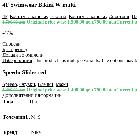
4F Swimwear Bikini W multi
4F
,
Костим за капење
,
Текстил
,
Костим за капење
,
Спортови
,
П
Original price was: 1.590,00 ден.
790,00
ден
Current pr
1.590,00
ден
-47%
Спореди
Брз преглед
Додади во омилени
Избери опции
This product has multiple variants. The options may 
Speedo Slides red
Speedo
,
Обувки
,
Влечки
,
Мажи
Original price was: 1.490,00 ден.
790,00
ден
Current pr
1.490,00
ден
Дополнителни информации
Боја
Црна
Големини
L
,
M
,
S
Бренд
Nike