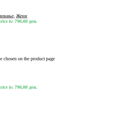
ливање
,
Жени
ice is: 790,00 ден.
be chosen on the product page
ice is: 790,00 ден.