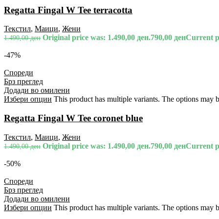
Regatta Fingal W Tee terracotta
Текстил
,
Маици
,
Жени
Original price was: 1.490,00 ден.
790,00
ден
Current pr
1.490,00
ден
-47%
Спореди
Брз преглед
Додади во омилени
Избери опции
This product has multiple variants. The options may 
Regatta Fingal W Tee coronet blue
Текстил
,
Маици
,
Жени
Original price was: 1.490,00 ден.
790,00
ден
Current pr
1.490,00
ден
-50%
Спореди
Брз преглед
Додади во омилени
Избери опции
This product has multiple variants. The options may 