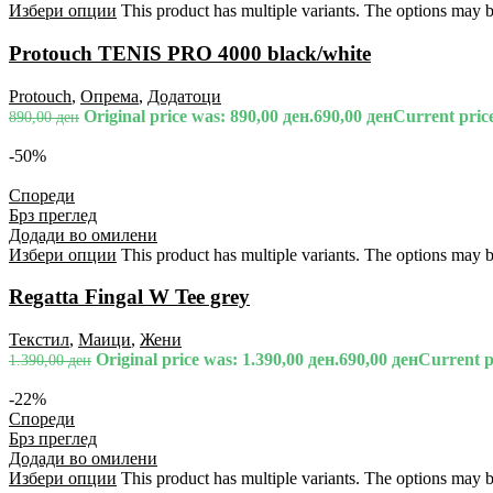
Избери опции
This product has multiple variants. The options may 
Protouch TENIS PRO 4000 black/white
Protouch
,
Опрема
,
Додатоци
Original price was: 890,00 ден.
690,00
ден
Current price
890,00
ден
-50%
Спореди
Брз преглед
Додади во омилени
Избери опции
This product has multiple variants. The options may 
Regatta Fingal W Tee grey
Текстил
,
Маици
,
Жени
Original price was: 1.390,00 ден.
690,00
ден
Current pr
1.390,00
ден
-22%
Спореди
Брз преглед
Додади во омилени
Избери опции
This product has multiple variants. The options may 