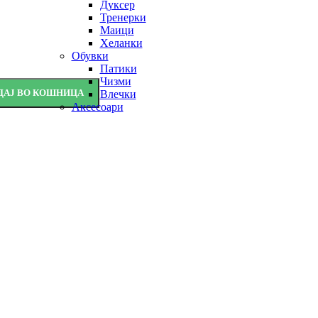
Дуксер
Тренерки
Маици
Хеланки
Обувки
Патики
Чизми
ДАЈ ВО КОШНИЦА
Влечки
Аксесоари