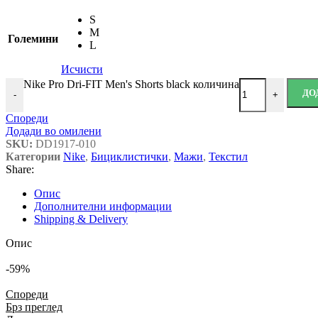
S
M
Големини
L
Исчисти
Nike Pro Dri-FIT Men's Shorts black количина
ДО
-
+
Спореди
Додади во омилени
SKU:
DD1917-010
Категории
Nike
,
Бициклистички
,
Мажи
,
Текстил
Share:
Опис
Дополнителни информации
Shipping & Delivery
Опис
-59%
Спореди
Брз преглед