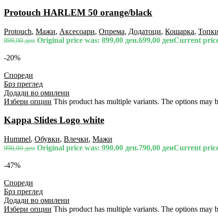
Protouch HARLEM 50 orange/black
Protouch
,
Мажи
,
Аксесоари
,
Опрема
,
Додатоци
,
Кошарка
,
Топк
Original price was: 899,00 ден.
699,00
ден
Current price
899,00
ден
-20%
Спореди
Брз преглед
Додади во омилени
Избери опции
This product has multiple variants. The options may 
Kappa Slides Logo white
Hummel
,
Обувки
,
Влечки
,
Мажи
Original price was: 990,00 ден.
790,00
ден
Current price
990,00
ден
-47%
Спореди
Брз преглед
Додади во омилени
Избери опции
This product has multiple variants. The options may 