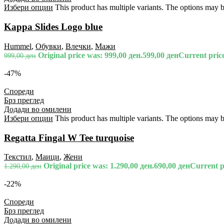
Избери опции
This product has multiple variants. The options may 
Kappa Slides Logo blue
Hummel
,
Обувки
,
Влечки
,
Мажи
Original price was: 999,00 ден.
599,00
ден
Current price
999,00
ден
-47%
Спореди
Брз преглед
Додади во омилени
Избери опции
This product has multiple variants. The options may 
Regatta Fingal W Tee turquoise
Текстил
,
Маици
,
Жени
Original price was: 1.290,00 ден.
690,00
ден
Current pr
1.290,00
ден
-22%
Спореди
Брз преглед
Додади во омилени