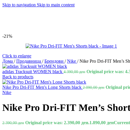
Skip to navigation
Skip to main content
-21%
Click to enlarge
Дома
/
Продавница
/
Брендови
/
Nike
/
Nike Pro Dri-FIT Men’s Sh
adidas Tracksuit WOMEN black
Original price was: 4.
4.390,00
ден
Back to products
Nike Pro Dri-FIT Men's Long Shorts black
Original pri
2.090,00
ден
Nike
Nike Pro Dri-FIT Men’s Short
Original price was: 2.390,00 ден.
1.890,00
ден
Current 
2.390,00
ден