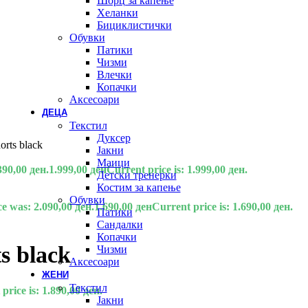
Шорц за капење
Хеланки
Бициклистички
Обувки
Патики
Чизми
Влечки
Копачки
Аксесоари
ДЕЦА
Текстил
Дуксер
orts black
Јакни
Маици
390,00 ден.
1.999,00
ден
Current price is: 1.999,00 ден.
Детски тренерки
Костим за капење
Обувки
ce was: 2.090,00 ден.
1.690,00
ден
Current price is: 1.690,00 ден.
Патики
Сандалки
Копачки
s black
Чизми
Аксесоари
ЖЕНИ
Текстил
price is: 1.890,00 ден.
Јакни