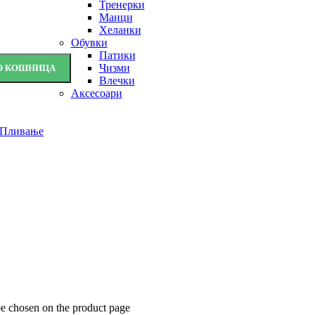
Тренерки
Маици
Хеланки
Обувки
Патики
Чизми
ВО КОШНИЦА
Влечки
Аксесоари
Пливање
be chosen on the product page