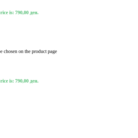
ice is: 790,00 ден.
be chosen on the product page
ice is: 790,00 ден.