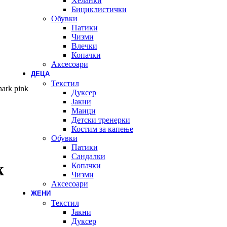
Хеланки
Бициклистички
Обувки
Патики
Чизми
Влечки
Копачки
Аксесоари
ДЕЦА
Текстил
hark pink
Дуксер
Јакни
Маици
Детски тренерки
Костим за капење
Обувки
Патики
Сандалки
k
Копачки
Чизми
Аксесоари
ЖЕНИ
Текстил
Јакни
Дуксер