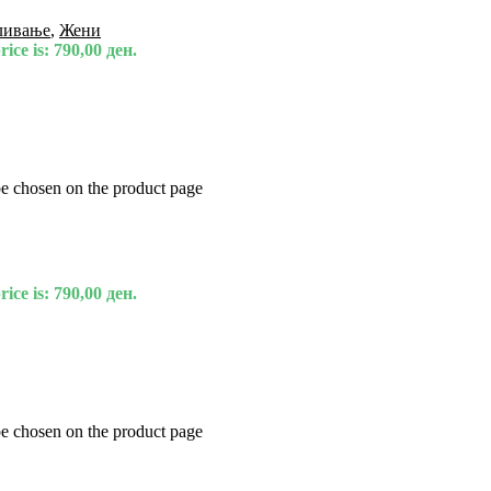
ливање
,
Жени
ice is: 790,00 ден.
be chosen on the product page
ice is: 790,00 ден.
be chosen on the product page