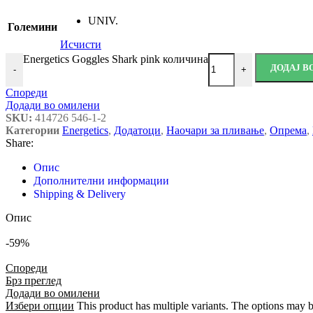
UNIV.
Големини
Исчисти
Energetics Goggles Shark pink количина
ДОДАЈ 
-
+
Спореди
Додади во омилени
SKU:
414726 546-1-2
Категории
Energetics
,
Додатоци
,
Наочари за пливање
,
Опрема
,
Share:
Опис
Дополнителни информации
Shipping & Delivery
Опис
-59%
Спореди
Брз преглед
Додади во омилени
Избери опции
This product has multiple variants. The options may 