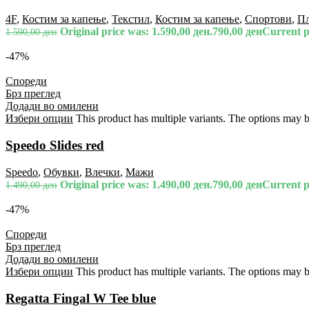
4F
,
Костим за капење
,
Текстил
,
Костим за капење
,
Спортови
,
П
Original price was: 1.590,00 ден.
790,00
ден
Current pr
1.590,00
ден
-47%
Спореди
Брз преглед
Додади во омилени
Избери опции
This product has multiple variants. The options may 
Speedo Slides red
Speedo
,
Обувки
,
Влечки
,
Мажи
Original price was: 1.490,00 ден.
790,00
ден
Current pr
1.490,00
ден
-47%
Спореди
Брз преглед
Додади во омилени
Избери опции
This product has multiple variants. The options may 
Regatta Fingal W Tee blue