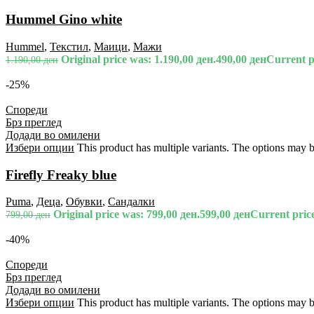
Hummel Gino white
Hummel
,
Текстил
,
Маици
,
Мажи
Original price was: 1.190,00 ден.
490,00
ден
Current pr
1.190,00
ден
-25%
Спореди
Брз преглед
Додади во омилени
Избери опции
This product has multiple variants. The options may 
Firefly Freaky blue
Puma
,
Деца
,
Обувки
,
Сандалки
Original price was: 799,00 ден.
599,00
ден
Current price
799,00
ден
-40%
Спореди
Брз преглед
Додади во омилени
Избери опции
This product has multiple variants. The options may 