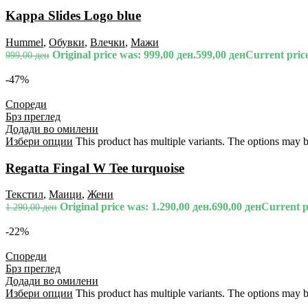
Kappa Slides Logo blue
Hummel
,
Обувки
,
Влечки
,
Мажи
Original price was: 999,00 ден.
599,00
ден
Current price
999,00
ден
-47%
Спореди
Брз преглед
Додади во омилени
Избери опции
This product has multiple variants. The options may 
Regatta Fingal W Tee turquoise
Текстил
,
Маици
,
Жени
Original price was: 1.290,00 ден.
690,00
ден
Current pr
1.290,00
ден
-22%
Спореди
Брз преглед
Додади во омилени
Избери опции
This product has multiple variants. The options may 