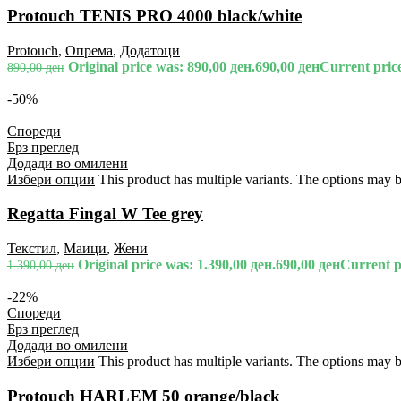
Protouch TENIS PRO 4000 black/white
Protouch
,
Опрема
,
Додатоци
Original price was: 890,00 ден.
690,00
ден
Current price
890,00
ден
-50%
Спореди
Брз преглед
Додади во омилени
Избери опции
This product has multiple variants. The options may 
Regatta Fingal W Tee grey
Текстил
,
Маици
,
Жени
Original price was: 1.390,00 ден.
690,00
ден
Current pr
1.390,00
ден
-22%
Спореди
Брз преглед
Додади во омилени
Избери опции
This product has multiple variants. The options may 
Protouch HARLEM 50 orange/black