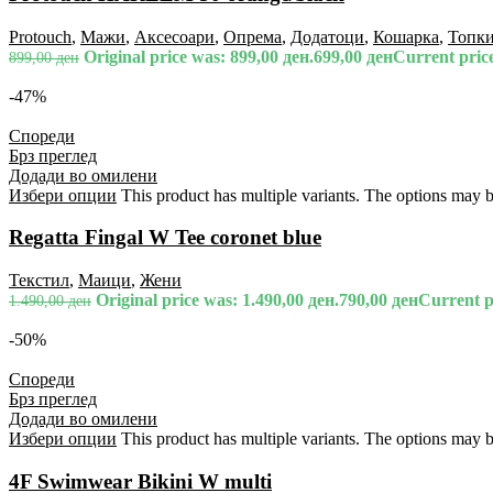
Protouch
,
Мажи
,
Аксесоари
,
Опрема
,
Додатоци
,
Кошарка
,
Топк
Original price was: 899,00 ден.
699,00
ден
Current price
899,00
ден
-47%
Спореди
Брз преглед
Додади во омилени
Избери опции
This product has multiple variants. The options may 
Regatta Fingal W Tee coronet blue
Текстил
,
Маици
,
Жени
Original price was: 1.490,00 ден.
790,00
ден
Current pr
1.490,00
ден
-50%
Спореди
Брз преглед
Додади во омилени
Избери опции
This product has multiple variants. The options may 
4F Swimwear Bikini W multi