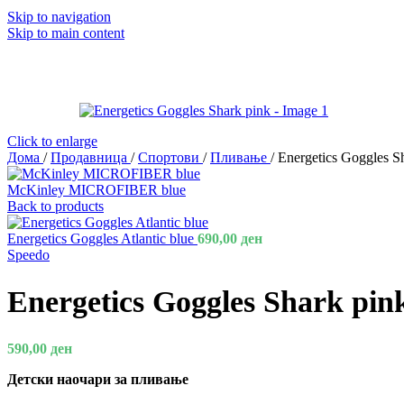
Skip to navigation
Skip to main content
Click to enlarge
Дома
/
Продавница
/
Спортови
/
Пливање
/
Energetics Goggles S
McKinley MICROFIBER blue
Back to products
Energetics Goggles Atlantic blue
690,00
ден
Speedo
Energetics Goggles Shark pin
590,00
ден
Детски наочари за пливање