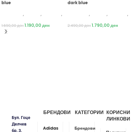
blue
dark blue
Energetics
,
Опрема
,
Додатоци
,
Energetics
,
Опрема
,
Додатоци
,
Кампинг
Кампинг
1.190,00
ден
1.790,00
ден
1.690,00
ден
2.490,00
ден
БРЕНДОВИ
КАТЕГОРИИ
КОРИСНИ
Бул. Гоце
ЛИНКОВИ
Делчев
Adidas
Брендови
бр. 3,