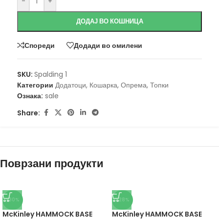
-
+
ДОДАЈ ВО КОШНИЦА
Спореди
Додади во омилени
SKU:
Spalding 1
Категории
Додатоци
,
Кошарка
,
Опрема
,
Топки
Ознака:
sale
Share:
Поврзани продукти
-30%
-28%
McKinley HAMMOCK BASE
McKinley HAMMOCK BASE