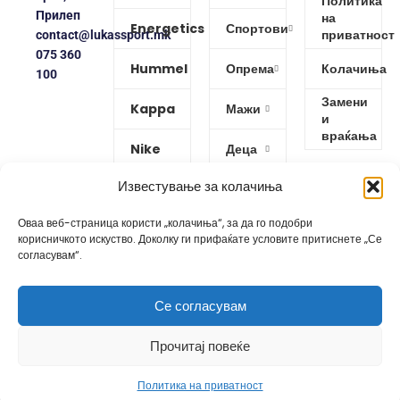
Политика
Прилеп
на
Energetics
Спортови
приватност
contact@lukassport.mk
075 360
Hummel
Опрема
Колачиња
100
Замени
Kappa
Мажи
и
враќања
Nike
Деца
Известување за колачиња
Protouch
Жени
Оваа веб-страница користи „колачиња“, за да го подобри
Puma
корисничкото искуство. Доколку ги прифаќате условите притиснете „Се
согласувам“.
Reebok
Се согласувам
Изработено од
GoBro Studio
Прочитај повеќе
Политика на приватност
Shop
Wishlist
Cart
My account