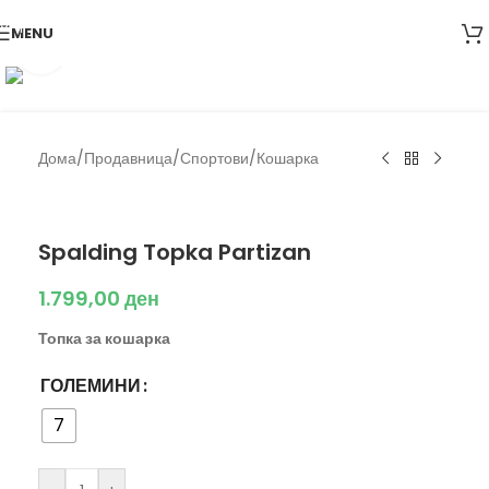
Skip to navigation
MENU
Skip to main content
Click to enlarge
Дома
/
Продавница
/
Спортови
/
Кошарка
Spalding
Spalding Topka Partizan
1.799,00
ден
Топка за кошарка
ГОЛЕМИНИ
7