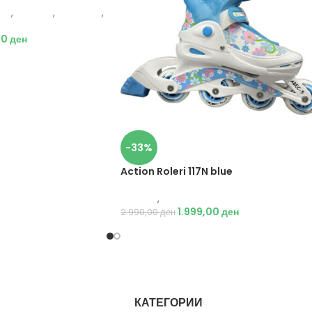
ари
,
Опрема
,
Додатоци
,
00
ден
-33%
Action Roleri 117N blue
Опрема
,
Ролери
1.999,00
ден
2.990,00
ден
КАТЕГОРИИ