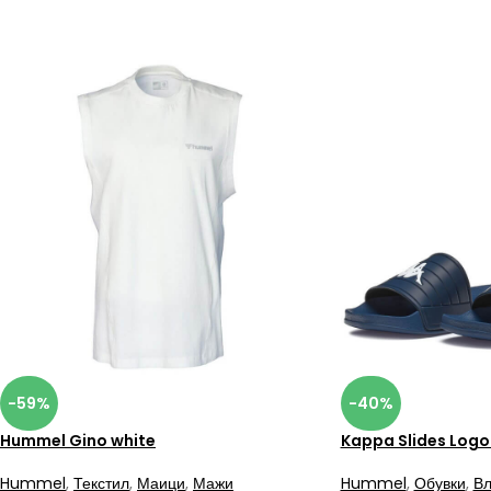
-59%
-40%
Hummel Gino white
Kappa Slides Logo
Hummel
,
Текстил
,
Маици
,
Мажи
Hummel
,
Обувки
,
Вл