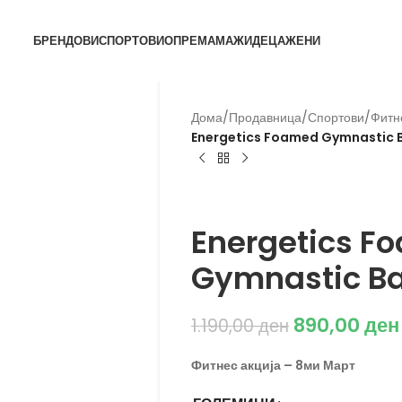
БРЕНДОВИ
СПОРТОВИ
ОПРЕМА
МАЖИ
ДЕЦА
ЖЕНИ
Дома
/
Продавница
/
Спортови
/
Фитн
Energetics Foamed Gymnastic 
Energetics
Energetics F
Gymnastic Ba
890,00
ден
1.190,00
ден
Фитнес акција – 8ми Март