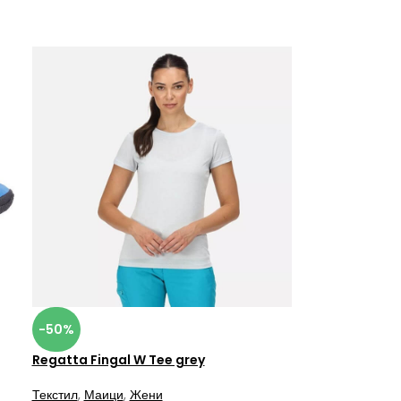
-50%
Regatta Fingal W Tee grey
Текстил
,
Маици
,
Жени