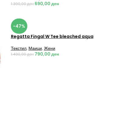
690,00
ден
1.390,00
ден
-47%
Regatta Fingal W Tee bleached aqua
Текстил
,
Маици
,
Жени
790,00
ден
1.490,00
ден