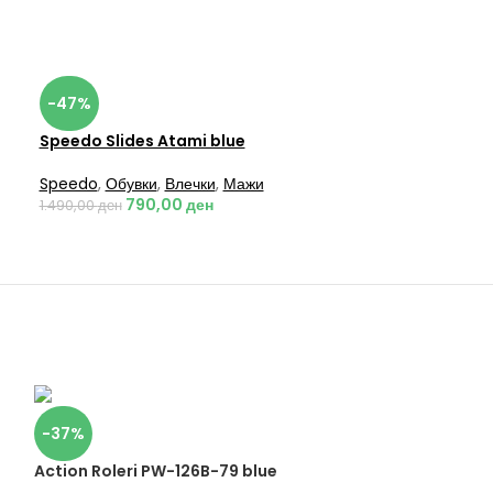
-47%
Speedo Slides Atami blue
Speedo
,
Обувки
,
Влечки
,
Мажи
790,00
ден
1.490,00
ден
-37%
Action Roleri PW-126B-79 blue