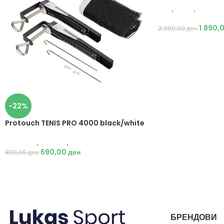
Nike
,
Жени
,
Аксесо
Ранец
1.890,
2.390,00
ден
-22%
Protouch TENIS PRO 4000 black/white
Protouch
,
Опрема
,
Додатоци
690,00
ден
890,00
ден
БРЕНДОВИ