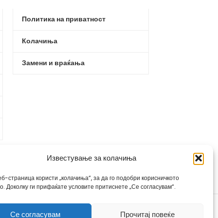
Политика на приватност
Колачиња
Замени и враќања
Известување за колачиња
еб-страница користи „колачиња“, за да го подобри корисничкото
во. Доколку ги прифаќате условите притиснете „Се согласувам“.
Се согласувам
Прочитај повеќе