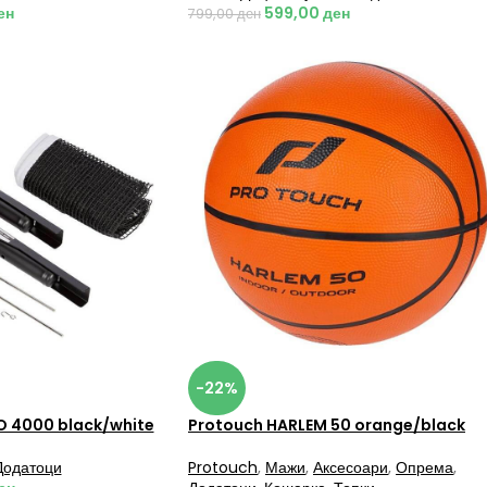
ен
599,00
ден
799,00
ден
-22%
O 4000 black/white
Protouch HARLEM 50 orange/black
Додатоци
Protouch
,
Мажи
,
Аксесоари
,
Опрема
,