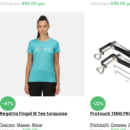
490,00
ден
599,00
д
1.190,00
ден
999,00
ден
-47%
-22%
Regatta Fingal W Tee turquoise
Protouch TENIS PR
Текстил
,
Маици
,
Жени
Protouch
,
Опрема
,