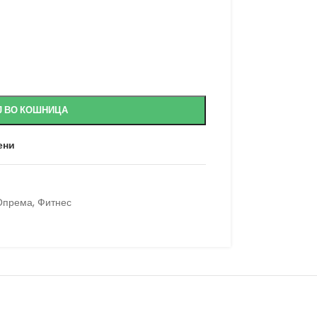
Ј ВО КОШНИЦА
ени
Опрема
,
Фитнес