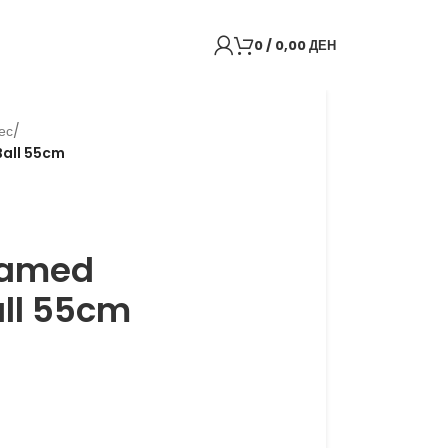
0
/
0,00
ДЕН
ес
/
Ball 55cm
oamed
ll 55cm