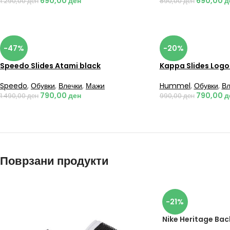
690,00
ден
690,00
д
1.290,00
ден
890,00
ден
-47%
-20%
Speedo Slides Atami black
Kappa Slides Logo
Speedo
,
Обувки
,
Влечки
,
Мажи
Hummel
,
Обувки
,
Вл
790,00
ден
790,00
д
1.490,00
ден
990,00
ден
Поврзани продукти
-21%
Nike Heritage Bac