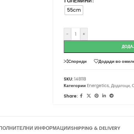
ГОЛЕМИНИ
55cm
-
+
ДОДА
Спореди
Додади во омил
SKU:
148118
Категории
Energetics
,
Додатоци
,
Share:
ПОЛНИТЕЛНИ ИНФОРМАЦИИ
SHIPPING & DELIVERY