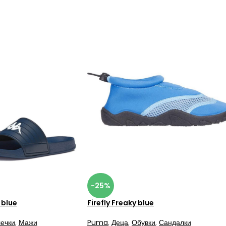
-25%
 blue
Firefly Freaky blue
ечки
,
Мажи
Puma
,
Деца
,
Обувки
,
Сандалки