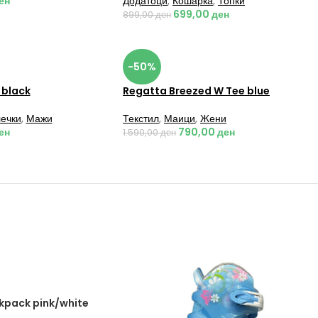
ен
Додатоци
,
Кошарка
,
Топки
699,00
ден
899,00
ден
-50%
 black
Regatta Breezed W Tee blue
ечки
,
Мажи
Текстил
,
Маици
,
Жени
ен
790,00
ден
1.590,00
ден
kpack pink/white