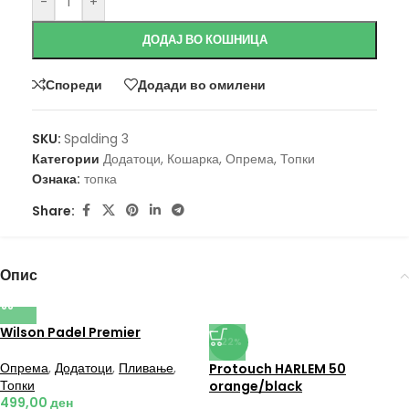
-
+
ДОДАЈ ВО КОШНИЦА
Спореди
Додади во омилени
SKU:
Spalding 3
Категории
Додатоци
,
Кошарка
,
Опрема
,
Топки
Ознака:
топка
Share:
Опис
Wilson Padel Premier
-22%
Опрема
,
Додатоци
,
Пливање
,
Protouch HARLEM 50
Топки
orange/black
499,00
ден