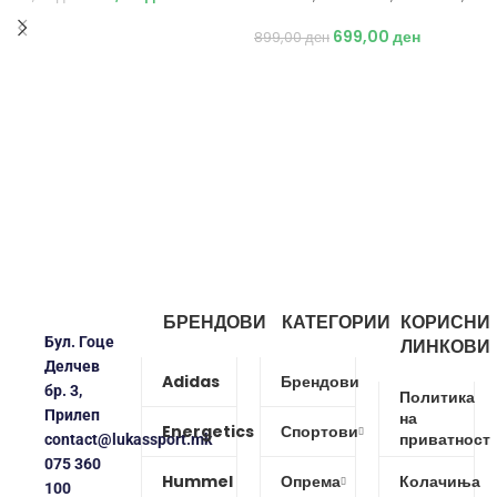
Топки
699,00
ден
899,00
ден
БРЕНДОВИ
КАТЕГОРИИ
КОРИСНИ
Бул. Гоце
ЛИНКОВИ
Делчев
Adidas
Брендови
бр. 3,
Политика
Прилеп
на
Energetics
Спортови
приватност
contact@lukassport.mk
075 360
Hummel
Опрема
Колачиња
100