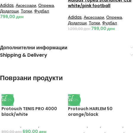
Adidas Topka Starlancer CLB
Adidas
,
Аксесоари
,
Опрема
,
white/pink football
Додатоци
,
Топки
,
Фудбал
799,00
ден
Adidas
,
Аксесоари
,
Опрема
,
Додатоци
,
Топки
,
Фудбал
799,00
ден
1.299,00
ден
Дополнителни информации
Shipping & Delivery
Поврзани продукти
-22%
-22%
Protouch TENIS PRO 4000
Protouch HARLEM 50
black/white
orange/black
Protouch
,
Опрема
,
Додатоци
Protouch
,
Мажи
,
Аксесоари
,
690,00
ден
Опрема
,
Додатоци
,
Кошарка
,
890,00
ден