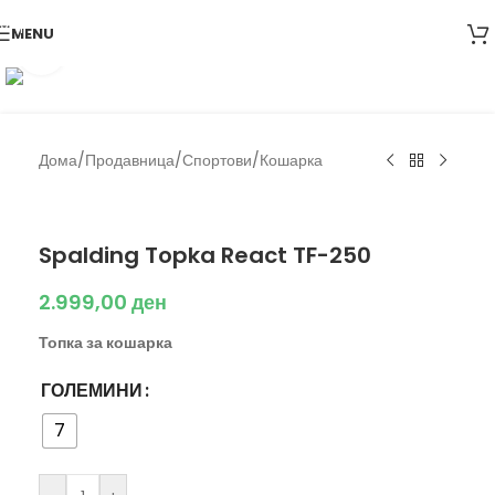
Skip to navigation
MENU
Skip to main content
Click to enlarge
Дома
/
Продавница
/
Спортови
/
Кошарка
Spalding
Spalding Topka React TF-250
2.999,00
ден
Топка за кошарка
ГОЛЕМИНИ
7