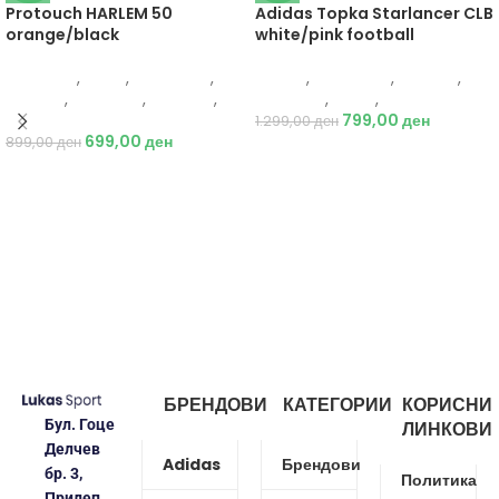
Protouch HARLEM 50
Adidas Topka Starlancer CLB
orange/black
white/pink football
Protouch
,
Мажи
,
Аксесоари
,
Adidas
,
Аксесоари
,
Опрема
,
Опрема
,
Додатоци
,
Кошарка
,
Додатоци
,
Топки
,
Фудбал
Топки
799,00
ден
1.299,00
ден
699,00
ден
899,00
ден
БРЕНДОВИ
КАТЕГОРИИ
КОРИСНИ
Бул. Гоце
ЛИНКОВИ
Делчев
Adidas
Брендови
бр. 3,
Политика
Прилеп