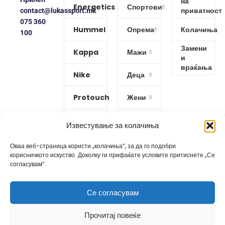
на
Energetics
Спортови
приватност
contact@lukassport.mk
075 360
Hummel
Опрема
Колачиња
100
Замени
Kappa
Мажи
и
враќања
Nike
Деца
Protouch
Жени
Puma
Известување за колачиња
Reebok
Оваа веб-страница користи „колачиња“, за да го подобри
корисничкото искуство. Доколку ги прифаќате условите притиснете „Се
согласувам“.
Изработено од
GoBro Studio
Се согласувам
Прочитај повеќе