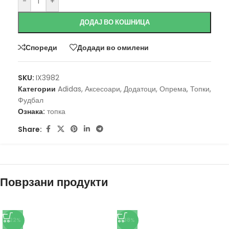
-
+
ДОДАЈ ВО КОШНИЦА
Спореди
Додади во омилени
SKU:
IX3982
Категории
Adidas
,
Аксесоари
,
Додатоци
,
Опрема
,
Топки
,
Фудбал
Ознака:
топка
Share:
Поврзани продукти
-22%
-38%