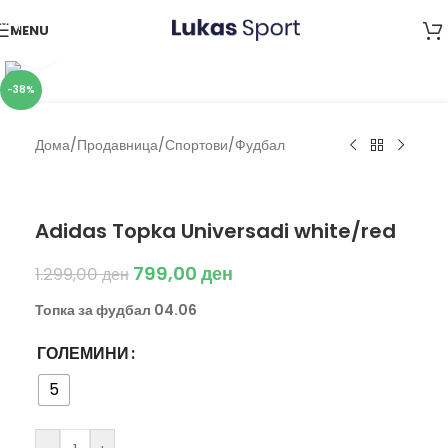
Skip to navigation
MENU
Skip to main content
Click to enlarge
-38%
Дома
/
Продавница
/
Спортови
/
Фудбал
Adidas
Adidas Topka Universadi white/red
799,00
ден
1.299,00
ден
Топка за фудбал 04.06
ГОЛЕМИНИ
5