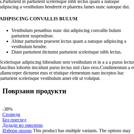
a.Parturient in parturient scelerisque nibh lectus quam a natoque
adipiscing a vestibulum hendrerit et pharetra fames nunc natoque dui.
ADIPISCING CONVALLIS BULUM
Vestibulum penatibus nunc dui adipiscing convallis bulum
parturient suspendisse.
Abitur parturient praesent lectus quam a natoque adipiscing a
vestibulum hendre.
Diam parturient dictumst parturient scelerisque nibh lectus.
Scelerisque adipiscing bibendum sem vestibulum et in a a a purus lectu
faucibus lobortis tincidunt purus lectus nisl class eros.Condimentum a e
ullamcorper dictumst mus et tristique elementum nam inceptos hac
parturient scelerisque vestibulum amet elit ut volutpat.
Поврзани продукти
-38%
Спореди
Брз преглед
Додади во омилени
Избери опции
This product has multiple variants. The options may