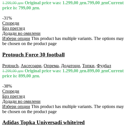
Original price was: 1.299,00 ден.
799,00
ден
Current
1.299,00
ден
price is: 799,00 ден.
-31%
Спореди
Брз преглед
Додади во омилени
Избери опции
This product has multiple variants. The options may
be chosen on the product page
Protouch Force 30 football
Protouch
,
Аксесоари
,
Опрема
,
Додатоци
,
Топки
,
Фудбал
Original price was: 1.299,00 ден.
899,00
ден
Current
1.299,00
ден
price is: 899,00 ден.
-38%
Спореди
Брз преглед
Додади во омилени
Избери опции
This product has multiple variants. The options may
be chosen on the product page
Adidas Topka Universadi white/red