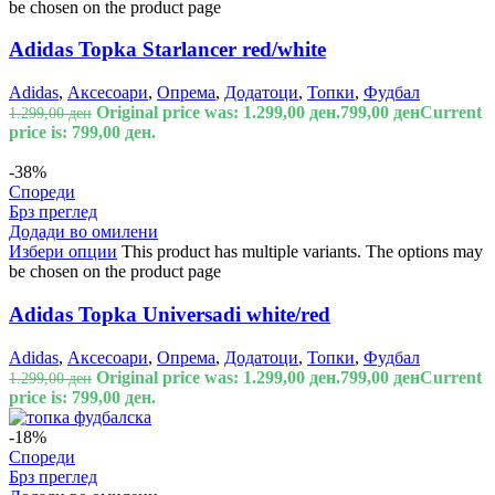
be chosen on the product page
Adidas Topka Starlancer red/white
Adidas
,
Аксесоари
,
Опрема
,
Додатоци
,
Топки
,
Фудбал
Original price was: 1.299,00 ден.
799,00
ден
Current
1.299,00
ден
price is: 799,00 ден.
-38%
Спореди
Брз преглед
Додади во омилени
Избери опции
This product has multiple variants. The options may
be chosen on the product page
Adidas Topka Universadi white/red
Adidas
,
Аксесоари
,
Опрема
,
Додатоци
,
Топки
,
Фудбал
Original price was: 1.299,00 ден.
799,00
ден
Current
1.299,00
ден
price is: 799,00 ден.
-18%
Спореди
Брз преглед