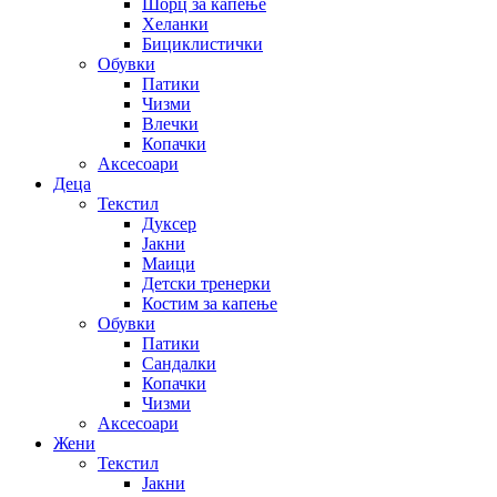
Шорц за капење
Хеланки
Бициклистички
Обувки
Патики
Чизми
Влечки
Копачки
Аксесоари
Деца
Текстил
Дуксер
Јакни
Маици
Детски тренерки
Костим за капење
Обувки
Патики
Сандалки
Копачки
Чизми
Аксесоари
Жени
Текстил
Јакни