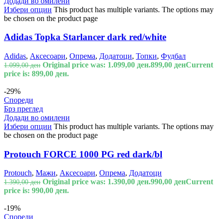
Додади во омилени
Избери опции
This product has multiple variants. The options may
be chosen on the product page
Adidas Topka Starlancer dark red/white
Adidas
,
Аксесоари
,
Опрема
,
Додатоци
,
Топки
,
Фудбал
Original price was: 1.099,00 ден.
899,00
ден
Current
1.099,00
ден
price is: 899,00 ден.
-29%
Спореди
Брз преглед
Додади во омилени
Избери опции
This product has multiple variants. The options may
be chosen on the product page
Protouch FORCE 1000 PG red dark/bl
Protouch
,
Мажи
,
Аксесоари
,
Опрема
,
Додатоци
Original price was: 1.390,00 ден.
990,00
ден
Current
1.390,00
ден
price is: 990,00 ден.
-19%
Спореди