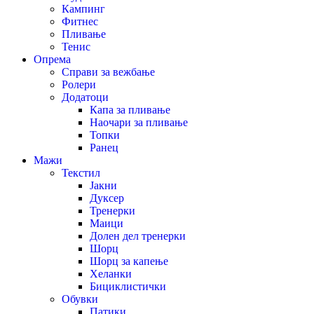
Кампинг
Фитнес
Пливање
Тенис
Опрема
Справи за вежбање
Ролери
Додатоци
Капа за пливање
Наочари за пливање
Топки
Ранец
Мажи
Текстил
Јакни
Дуксер
Тренерки
Маици
Долен дел тренерки
Шорц
Шорц за капење
Хеланки
Бициклистички
Обувки
Патики