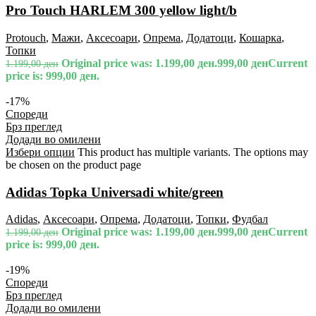
Pro Touch HARLEM 300 yellow light/b
Protouch
,
Мажи
,
Аксесоари
,
Опрема
,
Додатоци
,
Кошарка
,
Топки
Original price was: 1.199,00 ден.
999,00
ден
Current
1.199,00
ден
price is: 999,00 ден.
-17%
Спореди
Брз преглед
Додади во омилени
Избери опции
This product has multiple variants. The options may
be chosen on the product page
Adidas Topka Universadi white/green
Adidas
,
Аксесоари
,
Опрема
,
Додатоци
,
Топки
,
Фудбал
Original price was: 1.199,00 ден.
999,00
ден
Current
1.199,00
ден
price is: 999,00 ден.
-19%
Спореди
Брз преглед
Додади во омилени