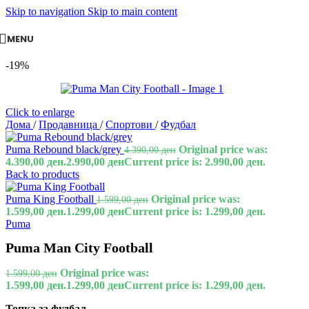
Skip to navigation
Skip to main content
MENU
-19%
Click to enlarge
Дома
/
Продавница
/
Спортови
/
Фудбал
Puma Rebound black/grey
Original price was:
4.390,00
ден
4.390,00 ден.
2.990,00
ден
Current price is: 2.990,00 ден.
Back to products
Puma King Football
Original price was:
1.599,00
ден
1.599,00 ден.
1.299,00
ден
Current price is: 1.299,00 ден.
Puma
Puma Man City Football
Original price was:
1.599,00
ден
1.599,00 ден.
1.299,00
ден
Current price is: 1.299,00 ден.
Топка за фудбал