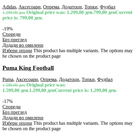
Adidas
,
Аксесоари
,
Опрема
,
Додатоци
,
Топки
,
Фудбал
Original price was: 1.299,00 ден.
799,00
ден
Current
1.299,00
ден
price is: 799,00 ден.
-19%
Спореди
Брз преглед
Додади во омилени
Избери опции
This product has multiple variants. The options may
be chosen on the product page
Puma King Football
Puma
,
Аксесоари
,
Опрема
,
Додатоци
,
Топки
,
Фудбал
Original price was:
1.599,00
ден
1.599,00 ден.
1.299,00
ден
Current price is: 1.299,00 ден.
-17%
Спореди
Брз преглед
Додади во омилени
Избери опции
This product has multiple variants. The options may
be chosen on the product page