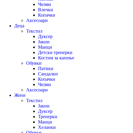
Чизми
Влечки
Копачки
Аксесоари
Деца
Текстил
Дуксер
Јакни
Маици
Детски тренерки
Костим за капење
Обувки
Патики
Сандалки
Копачки
Чизми
Аксесоари
Жени
Текстил
Јакни
Дуксер
Тренерки
Маици
Хеланки
Обувки