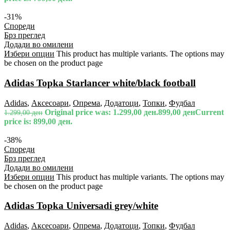
-31%
Спореди
Брз преглед
Додади во омилени
Избери опции
This product has multiple variants. The options may
be chosen on the product page
Adidas Topka Starlancer white/black football
Adidas
,
Аксесоари
,
Опрема
,
Додатоци
,
Топки
,
Фудбал
Original price was: 1.299,00 ден.
899,00
ден
Current
1.299,00
ден
price is: 899,00 ден.
-38%
Спореди
Брз преглед
Додади во омилени
Избери опции
This product has multiple variants. The options may
be chosen on the product page
Adidas Topka Universadi grey/white
Adidas
,
Аксесоари
,
Опрема
,
Додатоци
,
Топки
,
Фудбал