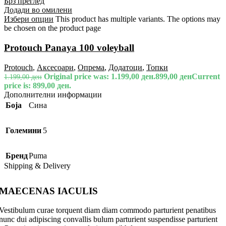
Брз преглед
Додади во омилени
Избери опции
This product has multiple variants. The options may
be chosen on the product page
Protouch Panaya 100 voleyball
Protouch
,
Аксесоари
,
Опрема
,
Додатоци
,
Топки
Original price was: 1.199,00 ден.
899,00
ден
Current
1.199,00
ден
price is: 899,00 ден.
Дополнителни информации
Боја
Сина
Големини
5
Бренд
Puma
Shipping & Delivery
MAECENAS IACULIS
Vestibulum curae torquent diam diam commodo parturient penatibus
nunc dui adipiscing convallis bulum parturient suspendisse parturient