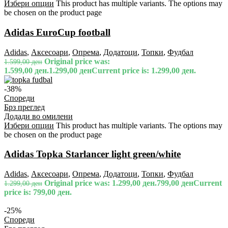
Избери опции
This product has multiple variants. The options may
be chosen on the product page
Adidas EuroCup football
Adidas
,
Аксесоари
,
Опрема
,
Додатоци
,
Топки
,
Фудбал
Original price was:
1.599,00
ден
1.599,00 ден.
1.299,00
ден
Current price is: 1.299,00 ден.
-38%
Спореди
Брз преглед
Додади во омилени
Избери опции
This product has multiple variants. The options may
be chosen on the product page
Adidas Topka Starlancer light green/white
Adidas
,
Аксесоари
,
Опрема
,
Додатоци
,
Топки
,
Фудбал
Original price was: 1.299,00 ден.
799,00
ден
Current
1.299,00
ден
price is: 799,00 ден.
-25%
Спореди