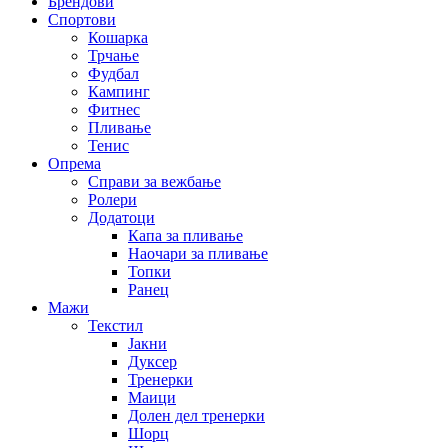
Брендови
Спортови
Кошарка
Трчање
Фудбал
Кампинг
Фитнес
Пливање
Тенис
Опрема
Справи за вежбање
Ролери
Додатоци
Капа за пливање
Наочари за пливање
Топки
Ранец
Мажи
Текстил
Јакни
Дуксер
Тренерки
Маици
Долен дел тренерки
Шорц