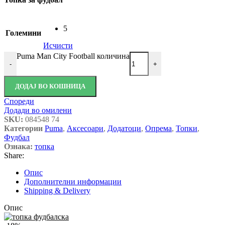
5
Големини
Исчисти
Puma Man City Football количина
-
+
ДОДАЈ ВО КОШНИЦА
Спореди
Додади во омилени
SKU:
084548 74
Категории
Puma
,
Аксесоари
,
Додатоци
,
Опрема
,
Топки
,
Фудбал
Ознака:
топка
Share:
Опис
Дополнителни информации
Shipping & Delivery
Опис