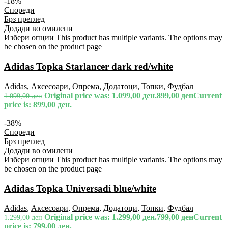
-18%
Спореди
Брз преглед
Додади во омилени
Избери опции
This product has multiple variants. The options may
be chosen on the product page
Adidas Topka Starlancer dark red/white
Adidas
,
Аксесоари
,
Опрема
,
Додатоци
,
Топки
,
Фудбал
Original price was: 1.099,00 ден.
899,00
ден
Current
1.099,00
ден
price is: 899,00 ден.
-38%
Спореди
Брз преглед
Додади во омилени
Избери опции
This product has multiple variants. The options may
be chosen on the product page
Adidas Topka Universadi blue/white
Adidas
,
Аксесоари
,
Опрема
,
Додатоци
,
Топки
,
Фудбал
Original price was: 1.299,00 ден.
799,00
ден
Current
1.299,00
ден
price is: 799,00 ден.