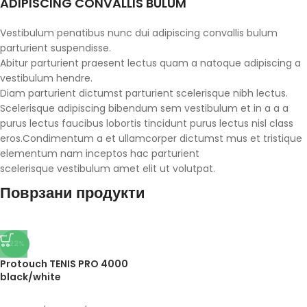
ADIPISCING CONVALLIS BULUM
Vestibulum penatibus nunc dui adipiscing convallis bulum
parturient suspendisse.
Abitur parturient praesent lectus quam a natoque adipiscing a
vestibulum hendre.
Diam parturient dictumst parturient scelerisque nibh lectus.
Scelerisque adipiscing bibendum sem vestibulum et in a a a
purus lectus faucibus lobortis tincidunt purus lectus nisl class
eros.Condimentum a et ullamcorper dictumst mus et tristique
elementum nam inceptos hac parturient
scelerisque vestibulum amet elit ut volutpat.
Поврзани продукти
-22%
Protouch TENIS PRO 4000
black/white
Protouch
,
Опрема
,
Додатоци