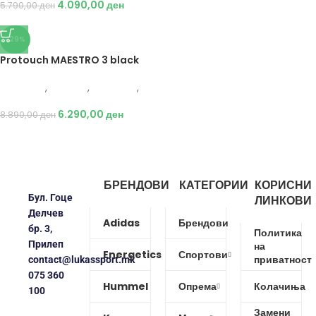
4.090,00
ден
5.790,00
ден
-29%
Protouch MAESTRO 3 black
Protouch
,
Опрема
,
Додатоци
,
Фудбал
6.290,00
ден
8.890,00
ден
БРЕНДОВИ
КАТЕГОРИИ
КОРИСНИ
Бул. Гоце
ЛИНКОВИ
Делчев
Adidas
Брендови
бр. 3,
Политика
Прилеп
на
Energetics
Спортови
приватност
contact@lukassport.mk
075 360
Hummel
Опрема
Колачиња
100
Замени