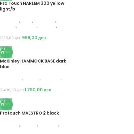
Pro Touch HARLEM 300 yellow
light/b
Protouch
,
Мажи
,
Аксесоари
,
Опрема
,
Додатоци
,
Кошарка
,
Топки
999,00
ден
1.199,00
ден
-28%
McKinley HAMMOCK BASE dark
blue
Energetics
,
Опрема
,
Додатоци
,
Кампинг
1.790,00
ден
2.490,00
ден
-29%
Protouch MAESTRO 2 black
Protouch
,
Опрема
,
Додатоци
,
Фудбал