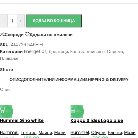
-
+
ДОДАЈ ВО КОШНИЦА
Спореди
Додади во омилени
SKU:
414726 546-1-1
Категории
Energetics
,
Додатоци
,
Капа за пливање
,
Опрема
,
Пливање
Share:
ОПИС
ДОПОЛНИТЕЛНИ ИНФОРМАЦИИ
SHIPPING & DELIVERY
Опис
-59%
-40%
Hummel Gino white
Kappa Slides Logo blue
Hummel
,
Текстил
,
Маици
,
Мажи
Hummel
,
Обувки
,
Влечки
,
Мажи