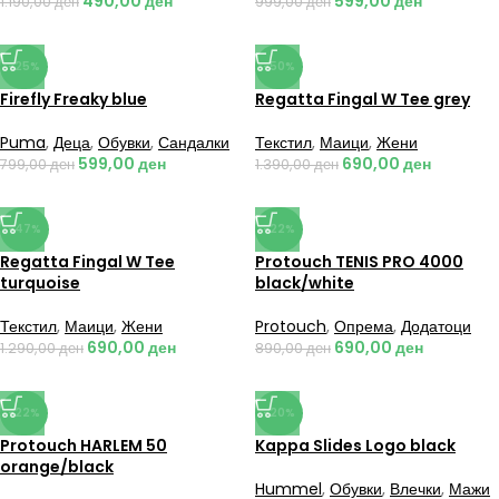
490,00
ден
599,00
ден
1.190,00
ден
999,00
ден
-25%
-50%
Firefly Freaky blue
Regatta Fingal W Tee grey
Puma
,
Деца
,
Обувки
,
Сандалки
Текстил
,
Маици
,
Жени
599,00
ден
690,00
ден
799,00
ден
1.390,00
ден
-47%
-22%
Regatta Fingal W Tee
Protouch TENIS PRO 4000
turquoise
black/white
Текстил
,
Маици
,
Жени
Protouch
,
Опрема
,
Додатоци
690,00
ден
690,00
ден
1.290,00
ден
890,00
ден
-22%
-20%
Protouch HARLEM 50
Kappa Slides Logo black
orange/black
Hummel
,
Обувки
,
Влечки
,
Мажи