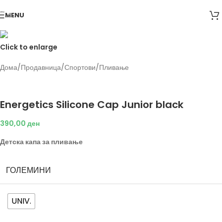
Skip to navigation
MENU
Skip to main content
Click to enlarge
Дома
/
Продавница
/
Спортови
/
Пливање
Back to products
Speedo
Energetics Silicone Cap Junior black
390,00
ден
Детска капа за пливање
ГОЛЕМИНИ
UNIV.