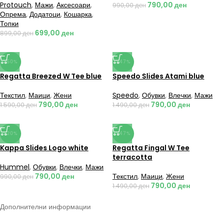
Protouch
,
Мажи
,
Аксесоари
,
790,00
ден
990,00
ден
Опрема
,
Додатоци
,
Кошарка
,
Топки
699,00
ден
899,00
ден
-50%
-47%
Regatta Breezed W Tee blue
Speedo Slides Atami blue
Текстил
,
Маици
,
Жени
Speedo
,
Обувки
,
Влечки
,
Мажи
790,00
ден
790,00
ден
1.590,00
ден
1.490,00
ден
-20%
-47%
Kappa Slides Logo white
Regatta Fingal W Tee
terracotta
Hummel
,
Обувки
,
Влечки
,
Мажи
790,00
ден
Текстил
,
Маици
,
Жени
990,00
ден
790,00
ден
1.490,00
ден
Дополнителни информации