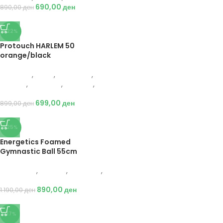
690,00
ден
890,00
ден
-22%
Protouch HARLEM 50
orange/black
Protouch
,
Мажи
,
Аксесоари
,
Опрема
,
Додатоци
,
Кошарка
,
Топки
699,00
ден
899,00
ден
-25%
Energetics Foamed
Gymnastic Ball 55cm
Energetics
,
Опрема
,
Додатоци
,
Фитнес
890,00
ден
1.190,00
ден
-17%