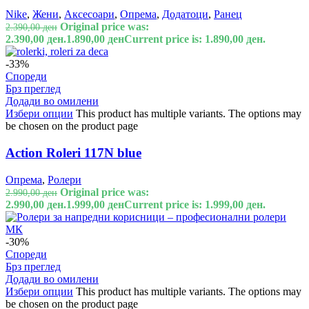
Nike
,
Жени
,
Аксесоари
,
Опрема
,
Додатоци
,
Ранец
Original price was:
2.390,00
ден
2.390,00 ден.
1.890,00
ден
Current price is: 1.890,00 ден.
-33%
Спореди
Брз преглед
Додади во омилени
Избери опции
This product has multiple variants. The options may
be chosen on the product page
Action Roleri 117N blue
Опрема
,
Ролери
Original price was:
2.990,00
ден
2.990,00 ден.
1.999,00
ден
Current price is: 1.999,00 ден.
-30%
Спореди
Брз преглед
Додади во омилени
Избери опции
This product has multiple variants. The options may
be chosen on the product page