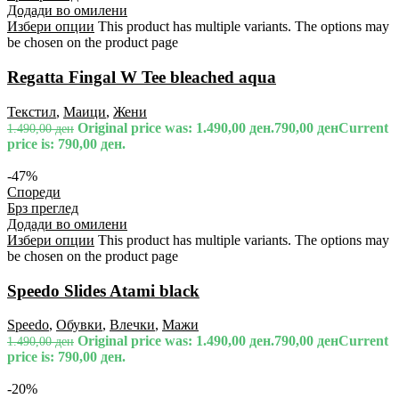
Додади во омилени
Избери опции
This product has multiple variants. The options may
be chosen on the product page
Regatta Fingal W Tee bleached aqua
Текстил
,
Маици
,
Жени
Original price was: 1.490,00 ден.
790,00
ден
Current
1.490,00
ден
price is: 790,00 ден.
-47%
Спореди
Брз преглед
Додади во омилени
Избери опции
This product has multiple variants. The options may
be chosen on the product page
Speedo Slides Atami black
Speedo
,
Обувки
,
Влечки
,
Мажи
Original price was: 1.490,00 ден.
790,00
ден
Current
1.490,00
ден
price is: 790,00 ден.
-20%