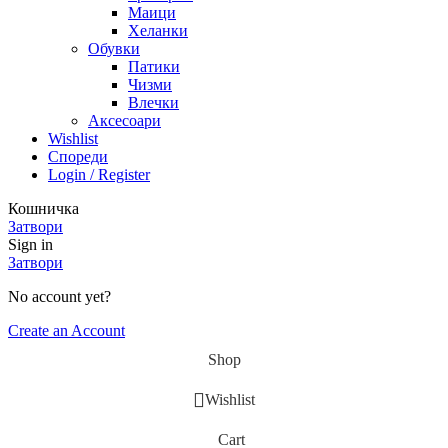
Маици
Хеланки
Обувки
Патики
Чизми
Влечки
Аксесоари
Wishlist
Спореди
Login / Register
Кошничка
Затвори
Sign in
Затвори
No account yet?
Create an Account
Shop
Wishlist
Cart