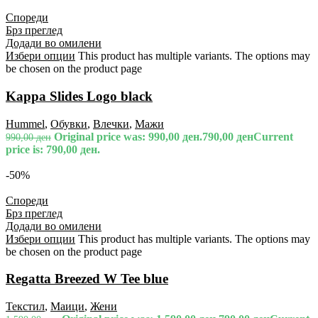
Спореди
Брз преглед
Додади во омилени
Избери опции
This product has multiple variants. The options may
be chosen on the product page
Kappa Slides Logo black
Hummel
,
Обувки
,
Влечки
,
Мажи
Original price was: 990,00 ден.
790,00
ден
Current
990,00
ден
price is: 790,00 ден.
-50%
Спореди
Брз преглед
Додади во омилени
Избери опции
This product has multiple variants. The options may
be chosen on the product page
Regatta Breezed W Tee blue
Текстил
,
Маици
,
Жени