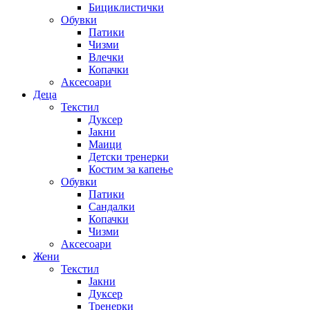
Бициклистички
Обувки
Патики
Чизми
Влечки
Копачки
Аксесоари
Деца
Текстил
Дуксер
Јакни
Маици
Детски тренерки
Костим за капење
Обувки
Патики
Сандалки
Копачки
Чизми
Аксесоари
Жени
Текстил
Јакни
Дуксер
Тренерки