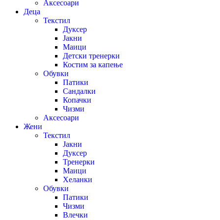
Аксесоари
Деца
Текстил
Дуксер
Јакни
Маици
Детски тренерки
Костим за капење
Обувки
Патики
Сандалки
Копачки
Чизми
Аксесоари
Жени
Текстил
Јакни
Дуксер
Тренерки
Маици
Хеланки
Обувки
Патики
Чизми
Влечки