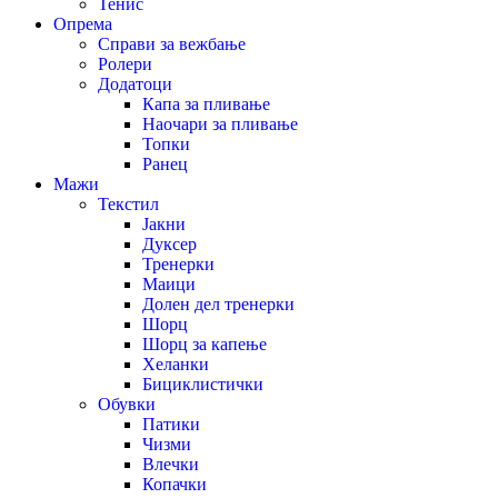
Тенис
Опрема
Справи за вежбање
Ролери
Додатоци
Капа за пливање
Наочари за пливање
Топки
Ранец
Мажи
Текстил
Јакни
Дуксер
Тренерки
Маици
Долен дел тренерки
Шорц
Шорц за капење
Хеланки
Бициклистички
Обувки
Патики
Чизми
Влечки
Копачки