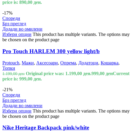
price is: 890,00 ден.
-17%
Спореди
Брз преглед
Додади во омилени
Избери опции
This product has multiple variants. The options may
be chosen on the product page
Pro Touch HARLEM 300 yellow light/b
Protouch
,
Мажи
,
Аксесоари
,
Опрема
,
Додатоци
,
Кошарка
,
Топки
Original price was: 1.199,00 ден.
999,00
ден
Current
1.199,00
ден
price is: 999,00 ден.
-21%
Спореди
Брз преглед
Додади во омилени
Избери опции
This product has multiple variants. The options may
be chosen on the product page
Nike Heritage Backpack pink/white