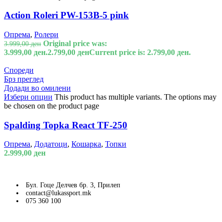
Action Roleri PW-153B-5 pink
Опрема
,
Ролери
Original price was:
3.999,00
ден
3.999,00 ден.
2.799,00
ден
Current price is: 2.799,00 ден.
Спореди
Брз преглед
Додади во омилени
Избери опции
This product has multiple variants. The options may
be chosen on the product page
Spalding Topka React TF-250
Опрема
,
Додатоци
,
Кошарка
,
Топки
2.999,00
ден
Бул. Гоце Делчев бр. 3, Прилеп
contact@lukassport.mk
075 360 100