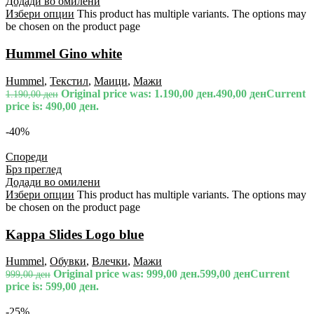
Додади во омилени
Избери опции
This product has multiple variants. The options may
be chosen on the product page
Hummel Gino white
Hummel
,
Текстил
,
Маици
,
Мажи
Original price was: 1.190,00 ден.
490,00
ден
Current
1.190,00
ден
price is: 490,00 ден.
-40%
Спореди
Брз преглед
Додади во омилени
Избери опции
This product has multiple variants. The options may
be chosen on the product page
Kappa Slides Logo blue
Hummel
,
Обувки
,
Влечки
,
Мажи
Original price was: 999,00 ден.
599,00
ден
Current
999,00
ден
price is: 599,00 ден.
-25%