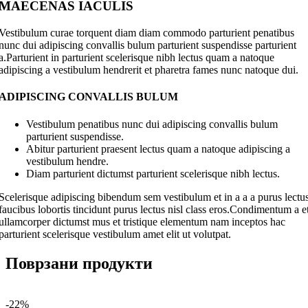
MAECENAS IACULIS
Vestibulum curae torquent diam diam commodo parturient penatibus
nunc dui adipiscing convallis bulum parturient suspendisse parturient
a.Parturient in parturient scelerisque nibh lectus quam a natoque
adipiscing a vestibulum hendrerit et pharetra fames nunc natoque dui.
ADIPISCING CONVALLIS BULUM
Vestibulum penatibus nunc dui adipiscing convallis bulum
parturient suspendisse.
Abitur parturient praesent lectus quam a natoque adipiscing a
vestibulum hendre.
Diam parturient dictumst parturient scelerisque nibh lectus.
Scelerisque adipiscing bibendum sem vestibulum et in a a a purus lectu
faucibus lobortis tincidunt purus lectus nisl class eros.Condimentum a e
ullamcorper dictumst mus et tristique elementum nam inceptos hac
parturient scelerisque vestibulum amet elit ut volutpat.
Поврзани продукти
-22%