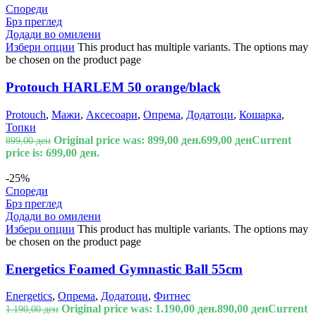
Спореди
Брз преглед
Додади во омилени
Избери опции
This product has multiple variants. The options may
be chosen on the product page
Protouch HARLEM 50 orange/black
Protouch
,
Мажи
,
Аксесоари
,
Опрема
,
Додатоци
,
Кошарка
,
Топки
Original price was: 899,00 ден.
699,00
ден
Current
899,00
ден
price is: 699,00 ден.
-25%
Спореди
Брз преглед
Додади во омилени
Избери опции
This product has multiple variants. The options may
be chosen on the product page
Energetics Foamed Gymnastic Ball 55cm
Energetics
,
Опрема
,
Додатоци
,
Фитнес
Original price was: 1.190,00 ден.
890,00
ден
Current
1.190,00
ден