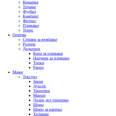
Кошарка
Трчање
Фудбал
Кампинг
Фитнес
Пливање
Тенис
Опрема
Справи за вежбање
Ролери
Додатоци
Капа за пливање
Наочари за пливање
Топки
Ранец
Мажи
Текстил
Јакни
Дуксер
Тренерки
Маици
Долен дел тренерки
Шорц
Шорц за капење
Хеланки