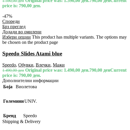
Original price was: 1.590,00 ден.
790,00
ден
Current
1.590,00
ден
price is: 790,00 ден.
-47%
Спореди
Брз преглед
Додади во омилени
Избери опции
This product has multiple variants. The options may
be chosen on the product page
Speedo Slides Atami blue
Speedo
,
Обувки
,
Влечки
,
Мажи
Original price was: 1.490,00 ден.
790,00
ден
Current
1.490,00
ден
price is: 790,00 ден.
Дополнителни информации
Боја
Виолетова
Големини
UNIV.
Бренд
Speedo
Shipping & Delivery