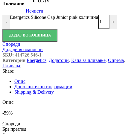
UNIV.
Големини
Исчисти
Energetics Silicone Cap Junior pink количина
-
+
ДОДАЈ ВО КОШНИЦА
Спореди
Додади во омилени
SKU:
414726 546-1
Категории
Energetics
,
Додатоци
,
Капа за пливање
,
Опрема
,
Пливање
Share:
Опис
Дополнителни информации
Shipping & Delivery
Опис
-59%
Спореди
Брз преглед