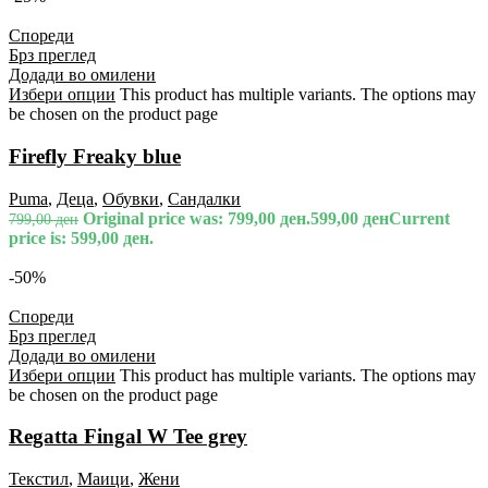
Спореди
Брз преглед
Додади во омилени
Избери опции
This product has multiple variants. The options may
be chosen on the product page
Firefly Freaky blue
Puma
,
Деца
,
Обувки
,
Сандалки
Original price was: 799,00 ден.
599,00
ден
Current
799,00
ден
price is: 599,00 ден.
-50%
Спореди
Брз преглед
Додади во омилени
Избери опции
This product has multiple variants. The options may
be chosen on the product page
Regatta Fingal W Tee grey
Текстил
,
Маици
,
Жени