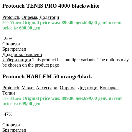
Protouch TENIS PRO 4000 black/white
Protouch
,
Опрема
,
Додатоци
Original price was: 890,00 ден.
690,00
ден
Current
890,00
ден
price is: 690,00 ден.
-22%
Спореди
Брз преглед
Додади во омилени
Избери опции
This product has multiple variants. The options may
be chosen on the product page
Protouch HARLEM 50 orange/black
Protouch
,
Мажи
,
Аксесоари
,
Опрема
,
Додатоци
,
Кошарка
,
Топки
Original price was: 899,00 ден.
699,00
ден
Current
899,00
ден
price is: 699,00 ден.
-47%
Спореди
Брз преглед