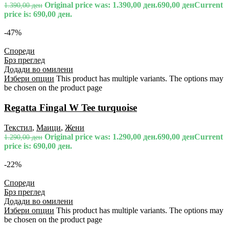
Original price was: 1.390,00 ден.
690,00
ден
Current
1.390,00
ден
price is: 690,00 ден.
-47%
Спореди
Брз преглед
Додади во омилени
Избери опции
This product has multiple variants. The options may
be chosen on the product page
Regatta Fingal W Tee turquoise
Текстил
,
Маици
,
Жени
Original price was: 1.290,00 ден.
690,00
ден
Current
1.290,00
ден
price is: 690,00 ден.
-22%
Спореди
Брз преглед
Додади во омилени
Избери опции
This product has multiple variants. The options may
be chosen on the product page