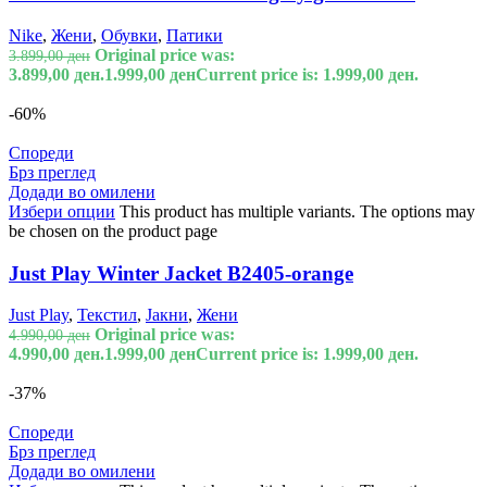
Nike
,
Жени
,
Обувки
,
Патики
Original price was:
3.899,00
ден
3.899,00 ден.
1.999,00
ден
Current price is: 1.999,00 ден.
-60%
Спореди
Брз преглед
Додади во омилени
Избери опции
This product has multiple variants. The options may
be chosen on the product page
Just Play Winter Jacket B2405-orange
Just Play
,
Текстил
,
Јакни
,
Жени
Original price was:
4.990,00
ден
4.990,00 ден.
1.999,00
ден
Current price is: 1.999,00 ден.
-37%
Спореди
Брз преглед
Додади во омилени