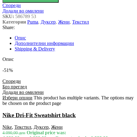
Спореди
Додади во омилени
SKU:
586789 53
Категории
Puma
,
Дуксер
,
Жени
,
Текстил
Share:
Опис
Дополнителни информации
Shipping & Delivery
Опис
-51%
Спореди
Брз преглед
Додади во омилени
Избери опции
This product has multiple variants. The options may
be chosen on the product page
Nike Dri-Fit Sweatshirt black
Nike
,
Текстил
,
Дуксер
,
Жени
Original price was:
4.090,00
ден