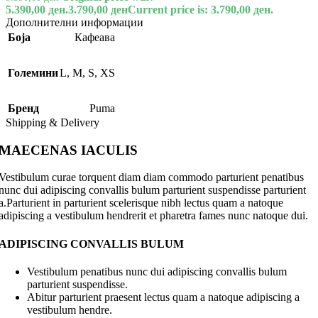
5.390,00 ден.
3.790,00
ден
Current price is: 3.790,00 ден.
Дополнителни информации
Боја
Кафеава
Големини
L
,
M
,
S
,
XS
Бренд
Puma
Shipping & Delivery
MAECENAS IACULIS
Vestibulum curae torquent diam diam commodo parturient penatibus
nunc dui adipiscing convallis bulum parturient suspendisse parturient
a.Parturient in parturient scelerisque nibh lectus quam a natoque
adipiscing a vestibulum hendrerit et pharetra fames nunc natoque dui.
ADIPISCING CONVALLIS BULUM
Vestibulum penatibus nunc dui adipiscing convallis bulum
parturient suspendisse.
Abitur parturient praesent lectus quam a natoque adipiscing a
vestibulum hendre.