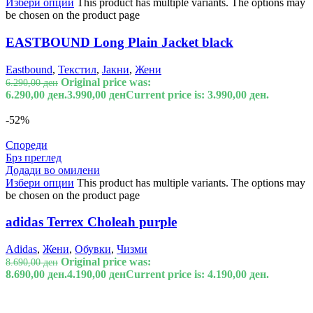
Избери опции
This product has multiple variants. The options may
be chosen on the product page
EASTBOUND Long Plain Jacket black
Eastbound
,
Текстил
,
Јакни
,
Жени
Original price was:
6.290,00
ден
6.290,00 ден.
3.990,00
ден
Current price is: 3.990,00 ден.
-52%
Спореди
Брз преглед
Додади во омилени
Избери опции
This product has multiple variants. The options may
be chosen on the product page
adidas Terrex Choleah purple
Adidas
,
Жени
,
Обувки
,
Чизми
Original price was:
8.690,00
ден
8.690,00 ден.
4.190,00
ден
Current price is: 4.190,00 ден.