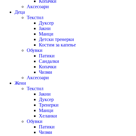
Копачки
Аксесоари
Деца
Текстил
Дуксер
Јакни
Маици
Детски тренерки
Костим за капење
Обувки
Патики
Сандалки
Копачки
Чизми
Аксесоари
Жени
Текстил
Јакни
Дуксер
Тренерки
Маици
Хеланки
Обувки
Патики
Чизми