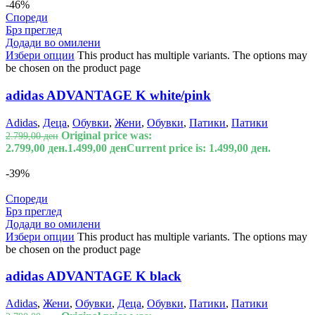
-46%
Спореди
Брз преглед
Додади во омилени
Избери опции
This product has multiple variants. The options may
be chosen on the product page
adidas ADVANTAGE K white/pink
Adidas
,
Деца
,
Обувки
,
Жени
,
Обувки
,
Патики
,
Патики
Original price was:
2.799,00
ден
2.799,00 ден.
1.499,00
ден
Current price is: 1.499,00 ден.
-39%
Спореди
Брз преглед
Додади во омилени
Избери опции
This product has multiple variants. The options may
be chosen on the product page
adidas ADVANTAGE K black
Adidas
,
Жени
,
Обувки
,
Деца
,
Обувки
,
Патики
,
Патики