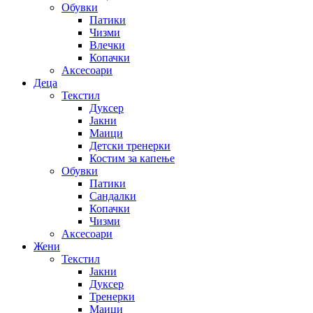
Обувки
Патики
Чизми
Влечки
Копачки
Аксесоари
Деца
Текстил
Дуксер
Јакни
Маици
Детски тренерки
Костим за капење
Обувки
Патики
Сандалки
Копачки
Чизми
Аксесоари
Жени
Текстил
Јакни
Дуксер
Тренерки
Маици