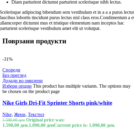
Diam parturient dictumst parturient scelerisque nibh lectus.
Scelerisque adipiscing bibendum sem vestibulum et in a a a purus lectu
faucibus lobortis tincidunt purus lectus nisl class eros.Condimentum a e
ullamcorper dictumst mus et tristique elementum nam inceptos hac
parturient scelerisque vestibulum amet elit ut volutpat.
Поврзани продукти
-31%
Спореди
Брз преглед
Додади во омилени
Избери опции
This product has multiple variants. The options may
be chosen on the product page
Nike Girls Dri-Fit Sprinter Shorts pink/white
Nike
,
Жени
,
Текстил
Original price was:
1.590,00
ден
1.590,00 ден.
1.090,00
ден
Current price is: 1.090,00 ден.