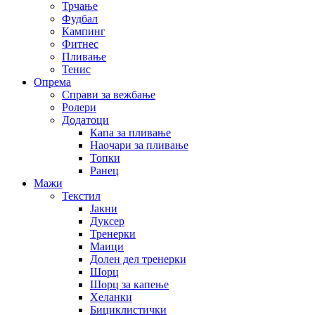
Трчање
Фудбал
Кампинг
Фитнес
Пливање
Тенис
Опрема
Справи за вежбање
Ролери
Додатоци
Капа за пливање
Наочари за пливање
Топки
Ранец
Мажи
Текстил
Јакни
Дуксер
Тренерки
Маици
Долен дел тренерки
Шорц
Шорц за капење
Хеланки
Бициклистички