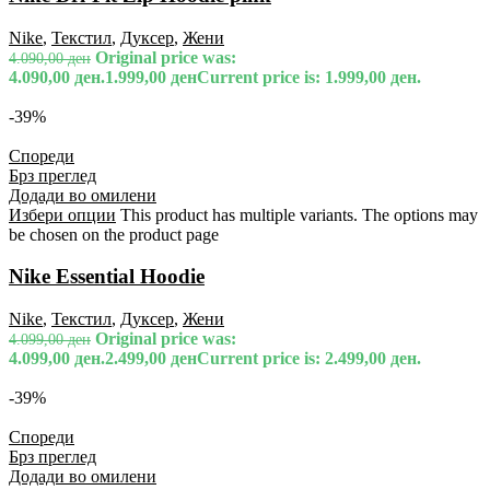
Nike
,
Текстил
,
Дуксер
,
Жени
Original price was:
4.090,00
ден
4.090,00 ден.
1.999,00
ден
Current price is: 1.999,00 ден.
-39%
Спореди
Брз преглед
Додади во омилени
Избери опции
This product has multiple variants. The options may
be chosen on the product page
Nike Essential Hoodie
Nike
,
Текстил
,
Дуксер
,
Жени
Original price was:
4.099,00
ден
4.099,00 ден.
2.499,00
ден
Current price is: 2.499,00 ден.
-39%
Спореди
Брз преглед
Додади во омилени