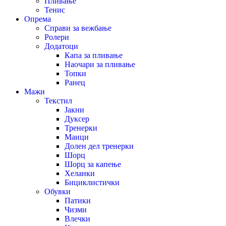
Пливање
Тенис
Опрема
Справи за вежбање
Ролери
Додатоци
Капа за пливање
Наочари за пливање
Топки
Ранец
Мажи
Текстил
Јакни
Дуксер
Тренерки
Маици
Долен дел тренерки
Шорц
Шорц за капење
Хеланки
Бициклистички
Обувки
Патики
Чизми
Влечки