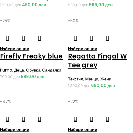
490,00
ден
599,00
ден
1.190,00
ден
999,00
ден
-25%
-50%
Избери опции
Избери опции
Firefly Freaky blue
Regatta Fingal W
Tee grey
Puma
,
Деца
,
Обувки
,
Сандалки
599,00
ден
799,00
ден
Текстил
,
Маици
,
Жени
690,00
ден
1.390,00
ден
-47%
-22%
Избери опции
Избери опции