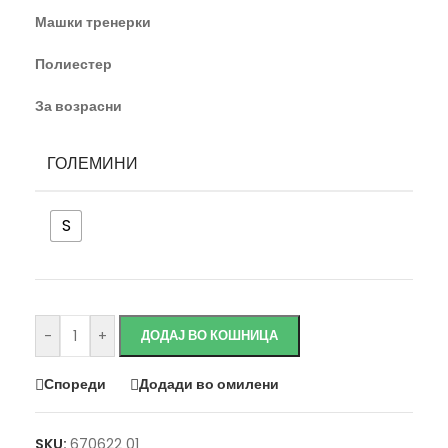
Машки тренерки
Полиестер
За возрасни
ГОЛЕМИНИ
S
Исчисти
-
+
ДОДАЈ ВО КОШНИЦА
Спореди
Додади во омилени
SKU:
670622 01