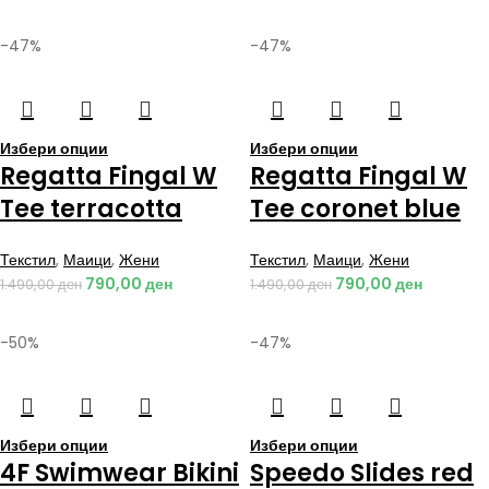
-47%
-47%
Избери опции
Избери опции
Regatta Fingal W
Regatta Fingal W
Tee terracotta
Tee coronet blue
Текстил
,
Маици
,
Жени
Текстил
,
Маици
,
Жени
790,00
ден
790,00
ден
1.490,00
ден
1.490,00
ден
-50%
-47%
Избери опции
Избери опции
4F Swimwear Bikini
Speedo Slides red