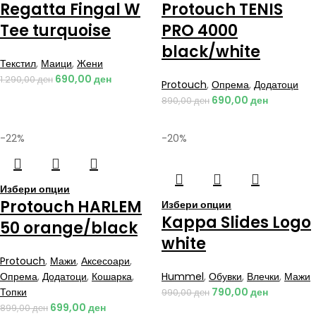
Regatta Fingal W
Protouch TENIS
Tee turquoise
PRO 4000
black/white
Текстил
,
Маици
,
Жени
690,00
ден
1.290,00
ден
Protouch
,
Опрема
,
Додатоци
690,00
ден
890,00
ден
-22%
-20%
Избери опции
Protouch HARLEM
Избери опции
Kappa Slides Logo
50 orange/black
white
Protouch
,
Мажи
,
Аксесоари
,
Опрема
,
Додатоци
,
Кошарка
,
Hummel
,
Обувки
,
Влечки
,
Мажи
Топки
790,00
ден
990,00
ден
699,00
ден
899,00
ден