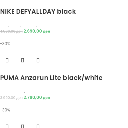
Избери опции
NIKE DEFYALLDAY black
Nike
,
Мажи
,
Обувки
,
Патики
2.690,00
ден
4.590,00
ден
-30%
Избери опции
PUMA Anzarun Lite black/white
Puma
,
Мажи
,
Обувки
,
Патики
2.790,00
ден
3.990,00
ден
-30%