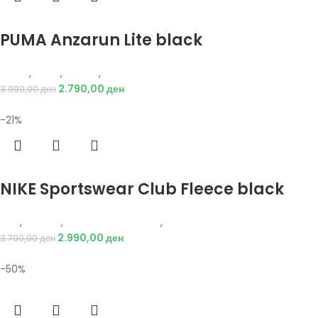
Избери опции
PUMA Anzarun Lite black
Puma
,
Мажи
,
Обувки
,
Патики
2.790,00
ден
3.990,00
ден
-21%
Избери опции
NIKE Sportswear Club Fleece black
Nike
,
Текстил
,
Долен дел тренерки
,
Мажи
2.990,00
ден
3.790,00
ден
-50%