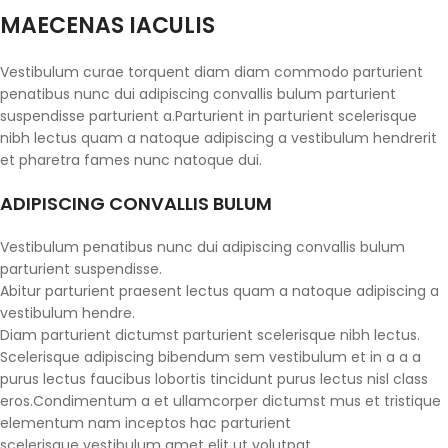
MAECENAS IACULIS
Vestibulum curae torquent diam diam commodo parturient
penatibus nunc dui adipiscing convallis bulum parturient
suspendisse parturient a.Parturient in parturient scelerisque
nibh lectus quam a natoque adipiscing a vestibulum hendrerit
et pharetra fames nunc natoque dui.
ADIPISCING CONVALLIS BULUM
Vestibulum penatibus nunc dui adipiscing convallis bulum
parturient suspendisse.
Abitur parturient praesent lectus quam a natoque adipiscing a
vestibulum hendre.
Diam parturient dictumst parturient scelerisque nibh lectus.
Scelerisque adipiscing bibendum sem vestibulum et in a a a
purus lectus faucibus lobortis tincidunt purus lectus nisl class
eros.Condimentum a et ullamcorper dictumst mus et tristique
elementum nam inceptos hac parturient
scelerisque vestibulum amet elit ut volutpat.