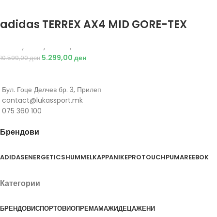
Избери опции
adidas TERREX AX4 MID GORE-TEX
Adidas
,
Мажи
,
Обувки
,
Чизми
5.299,00
ден
10.599,00
ден
Бул. Гоце Делчев бр. 3, Прилеп
contact@lukassport.mk
075 360 100
Брендови
ADIDAS
ENERGETICS
HUMMEL
KAPPA
NIKE
PROTOUCH
PUMA
REEBOK
Категории
БРЕНДОВИ
СПОРТОВИ
ОПРЕМА
МАЖИ
ДЕЦА
ЖЕНИ