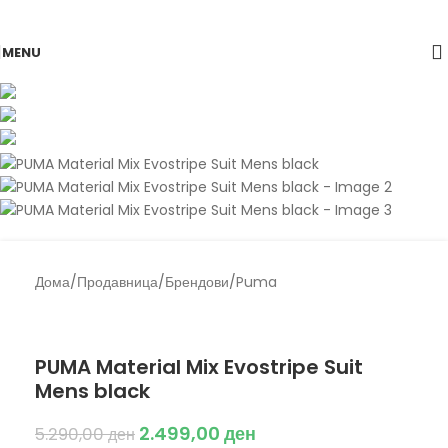
Skip to navigation
Skip to main content
-53%
MENU
Дома
/
Продавница
/
Брендови
/
Puma
Back to products
Puma
PUMA Material Mix Evostripe Suit
Mens black
2.499,00
ден
5.290,00
ден