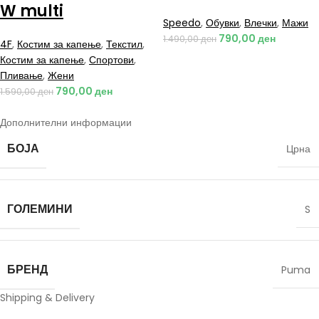
W multi
Speedo
,
Обувки
,
Влечки
,
Мажи
790,00
ден
1.490,00
ден
4F
,
Костим за капење
,
Текстил
,
Костим за капење
,
Спортови
,
Пливање
,
Жени
790,00
ден
1.590,00
ден
Дополнителни информации
БОЈА
Црна
ГОЛЕМИНИ
S
БРЕНД
Puma
Shipping & Delivery