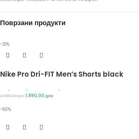
Поврзани продукти
-21%
Избери опции
Nike Pro Dri-FIT Men’s Shorts black
Nike
,
Текстил
,
Бициклистички
,
Мажи
1.890,00
ден
2.390,00
ден
-50%
Избери опции